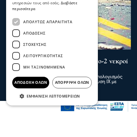
υπηρεσιών τους από εσάς.
Διαβάστε
περισσότερα
ΑΠΟΛΎΤΩΣ ΑΠΑΡΑΊΤΗΤΑ
ΑΠΌΔΟΣΗΣ
ΣΤΌΧΕΥΣΗΣ
Σερραικά Νέα
ΛΕΙΤΟΥΡΓΙΚΌΤΗΤΑΣ
Σέρρες: Τραγωδία στην άσφαλτο-2 νεκροί
ΜΗ ΤΑΞΙΝΟΜΗΜΈΝΑ
σε τροχαίο στην Παλαιοκώμη
Δύο νεκροί και ένας τραυματίας είναι ο απολογισμός
τροχαίου δυστυχήματος μετά από σύγκρουση ΙΧ με
ΑΠΟΔΟΧΉ ΌΛΩΝ
ΑΠΌΡΡΙΨΗ ΌΛΩΝ
φορτηγό το πρωί στην Παλαιοκώμη
πριν 2 ώρες
ΕΜΦΆΝΙΣΗ ΛΕΠΤΟΜΕΡΕΙΏΝ