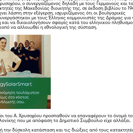
Χρυσοχόου, ο συνεργαζόμενος δηλαδή με τους Γερμανούς και τ
τητές της Μακεδονίας διοικητής της, σε έκδοση βιβλίου το 19
χνει λάσπη στην εξέγερση, ισχυριζόμενος ότι οι βουλγαρικές
συνεργάστηκαν με τους Έλληνες κομμουνιστές της Δράμας για 
η και να δικαιολογήσουν σφαγές κατά του ελληνικού πληθυσμ
σκοπό να αλλοιωθεί η εθνολογική της σύσταση.
οι του Α. Χρυσοχόου προσπαθούν να επαναφέρουν το όνομά τ
λονίκης που με απόφαση το Δημοτικό Συμβούλιο είχε αλλάξει.
ή την δύσκολη κατάσταση και τις διώξεις από τους κατακτητέ