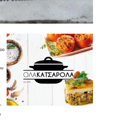
ώρο
ου
–
α
ο