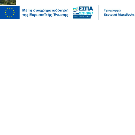
Επικαιρότητα
Θεσσαλονίκη: Παράσυρση πεζού από ΙΧ στον
Δενδροπόταμο - Μεταφέρθηκε στο νοσοκομείο
06 Αυγ 2026, 20:18
Επικαιρότητα
Τουλάχιστον 25 τραυματίες, οι επτά σοβαρά, από
σύγκρουση δύο τραμ στο Γκελζενκίρχεν της Γερμανίας
06 Αυγ 2026, 20:16