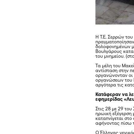
Η Τ.Ε. Σερρών το
πραγματοποίησαν
δολοφονημένων μ
Βουλγάρους κατακ
του μνημείου. (σ
Τα μέλη του Μακε
αντίσταση στην π
οργανώνονταν οι 
οργανώσεων του Κ
αργότερα τις κατο
Κατάφεραν να λε
εφημερίδας «Λευ
Στις 28 με 29 του
ηρωική εξέγερση 
καταπνίγεται στο
αφήνοντας πίσω τ
Ο Έλληνας γενικό