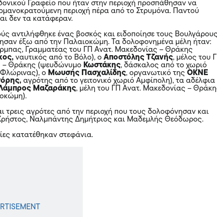
δονικού Γραφείο που ήταν στην περιοχή προσπάθησαν να
ρμανοκρατούμενη περιοχή πέρα από το Στρυμόνα. Παντού
αι δεν τα κατάφεραν.
ούς αντιλήφθηκε ένας βοσκός και ειδοποίησε τους Βουλγάρου
ησαν έξω από την Παλαιοκώμη. Τα δολοφονημένα μέλη ήταν:
μπας, Γραμματέας του ΓΠ Ανατ. Μακεδονίας – Θράκης
κος,
ναυτικός από το Βόλο), ο
Αποστόλης Τζανής
, μέλος του 
ς – Θράκης (ψευδώνυμο
Κωστάκης
, δάσκαλος από το χωριό
 Φλώρινας), ο
Μωυσής Πασχαλίδης
, οργανωτικό της
ΟΚΝΕ
γόρης,
αγρότης από το γειτονικό χωριό Αμφίπολη), τα αδέλφια
Λάμπρος Μαζαράκης
, μέλη του ΓΠ Ανατ. Μακεδονίας – Θράκ
ιοκώμη).
αι τρεις αγρότες από την περιοχή που τους δολοφόνησαν και
 Χρήστος, Ναλμπάντης Δημήτριος και Μαδεμλής Θεόδωρος.
λίες κατατέθηκαν στεφάνια.