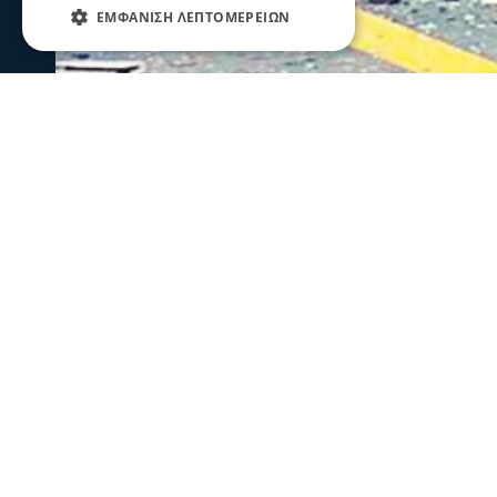
ΕΜΦΆΝΙΣΗ ΛΕΠΤΟΜΕΡΕΙΏΝ
Σερραικά Νέα
Σέρρες: Τραγωδία στην άσφαλτο-2 
Παλαιοκώμη
Δύο νεκροί και ένας τραυματίας είναι ο απολογισμός 
σύγκρουση ΙΧ με φορτηγό το πρωί στην Παλαιοκώμη
07 Αυγ 2026, 08:48