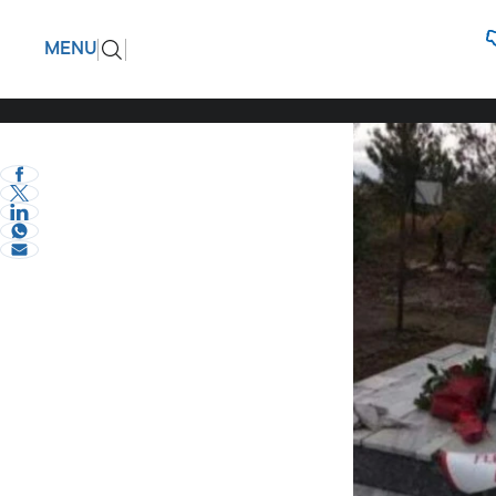
Στον χώρ
ΠΙΣΩ
MENU
Εκδήλωση
eVima Serres Team
1
Σερραικά Νέα