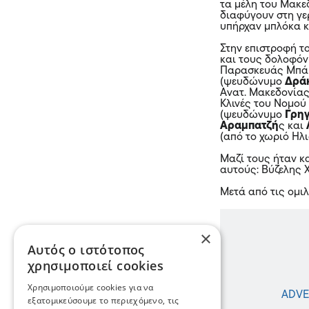
τα μέλη του Μακε
διαφύγουν στη γε
υπήρχαν μπλόκα κ
Στην επιστροφή τ
και τους δολοφόν
Παρασκευάς Μπάρ
(ψευδώνυμο
Δρά
Ανατ. Μακεδονία
Κλινές του Νομού
(ψευδώνυμο
Γρη
Αραμπατζή
ς και
(από το χωριό Ηλ
Μαζί τους ήταν κ
αυτούς: Βύζελης
Μετά από τις ομι
×
Αυτός ο ιστότοπος
χρησιμοποιεί cookies
Χρησιμοποιούμε cookies για να
εξατομικεύσουμε το περιεχόμενο, τις