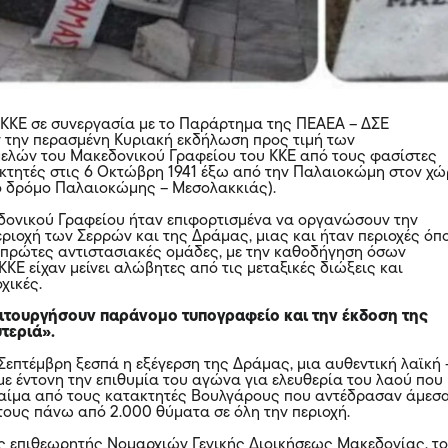
υ ΚΚΕ σε συνεργασία με το Παράρτημα της ΠΕΑΕΑ – ΔΣΕ
 την περασμένη Κυριακή εκδήλωση προς τιμή των
ελών του Μακεδονικού Γραφείου του ΚΚΕ από τους φασίστες
τητές στις 6 Οκτώβρη 1941 έξω από την Παλαιοκώμη στον χ
το δρόμο Παλαιοκώμης – Μεσολακκιάς).
δονικού Γραφείου ήταν επιφορτισμένα να οργανώσουν την
εριοχή των Σερρών και της Δράμας, μιας και ήταν περιοχές όπ
πρώτες αντιστασιακές ομάδες, με την καθοδήγηση όσων
ΚΕ είχαν μείνει αλώβητες από τις μεταξικές διώξεις και
χικές.
ιτουργήσουν παράνομο τυπογραφείο και την έκδοση της
τεριά».
 Σεπτέμβρη ξεσπά η εξέγερση της Δράμας, μια αυθεντική λαϊκή 
με έντονη την επιθυμία του αγώνα για ελευθερία του λαού που
 αίμα από τους κατακτητές Βουλγάρους που αντέδρασαν άμεσ
ους πάνω από 2.000 θύματα σε όλη την περιοχή.
ς επιθεωρητής Νομαρχιών Γενικής Διοικήσεως Μακεδονίας, τ