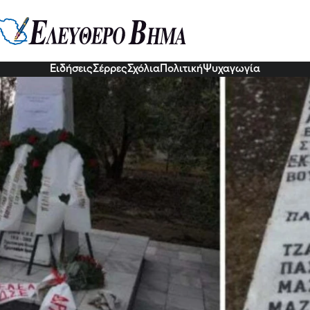
ο του μνημείου στην Παλαιοκώμη
 προς τιμή των δολοφονημένων 
7 Οκτ 2022, 16:08
Ειδήσεις
Σέρρες
Σχόλια
Πολιτική
Ψυχαγωγία