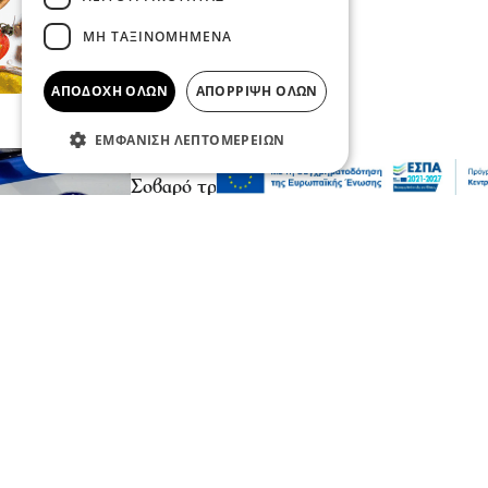
ΜΗ ΤΑΞΙΝΟΜΗΜΈΝΑ
ΑΠΟΔΟΧΉ ΌΛΩΝ
ΑΠΌΡΡΙΨΗ ΌΛΩΝ
ΕΜΦΆΝΙΣΗ ΛΕΠΤΟΜΕΡΕΙΏΝ
Επικαιρότητα
Κοινωνία
Σοβαρό τροχαίο από αναστροφή Ι.Χ. στην
Αθηνών-Σουνίου: Συγκρούστηκε με
μηχανή της ΔΙ.ΑΣ. – Δύο τραυματίες
αστυνομικοί
πριν 2 ώρες
Ψυχαγωγία
Ζώα
Παγκόσμια Ημέρα Γάτας: Τι θα μας
έλεγε, εάν μπορούσε να μιλήσει;
πριν 2 ώρες
Επικαιρότητα
Κοινωνία
Σάκης Αρναούτογλου: Όταν η Μεσόγειος