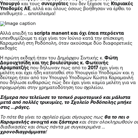
Υπουργό
και τους
συνεργάτες
του δεν ξέχασε τις
Κτιριακές
Υποδομές ΑΕ
, αλλά και όλους όσους βοήθησαν να έρθει το
επιθυμητό … αποτέλεσμα!
Αλλά επειδή τα
scripta manent και όχι έπεα πτερόεντα
υπενθυμίζουμε τι είχε γίνει τον Ιούνιο κατά την επίσκεψη
Καραμανλή στη Ροδόπολη, όταν ακούσαμε δύο διαφορετικές
εκδοχές
Η πρώτη εκδοχή ήταν του Δημάρχου Σιντικής κ.
Φώτη
Δομουχτσίδη και της βουλεύτριας κ. Φωτεινής
Αραμπατζής
που δήλωναν πως από το
2017
έχει γίνει η
μελέτη και έχει ήδη κατατεθεί στο Υπουργείο Υποδομών και η
δεύτερη ήταν από τον
Υπουργό Υποδομών Κώστα Καραμανλή
που δήλωσε ευθαρσώς πώς δεν έχει γίνει καμία μελέτη για να
προχωρήσει στην χρηματοδότηση του σχολείου.
Σήμερα που τελείωσε το τοπικό ρυμοτομικό και μάλιστα
μετά από πολλές τρικυμίες, το Σχολείο Ροδόπολης μπήκε
στις …ράγες.
Το πότε θα γίνει το σχολείο είμαι σίγουρος πως
θα το πει ο
Καραμανλής ανοιχτά και ξάστερα
και όταν ολοκληρωθούν οι
διαδικασίες και όπως πάντα με συγκεκριμένα …
χρονοδιαγράμματα
!