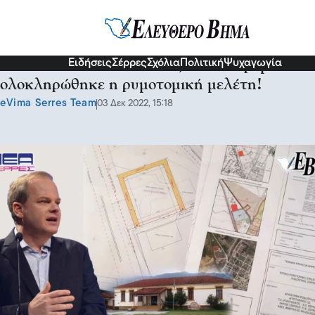
Σχόλια και...άλλα
Ειδήσεις
Σέρρες
Σχόλια
Πολιτική
Ψυχαγωγία
Το σχολείο στη Ροδόπολη, ελέω Καραμανλή
ολοκληρώθηκε η ρυμοτομική μελέτη!
eVima Serres Team
03 Δεκ 2022, 15:18