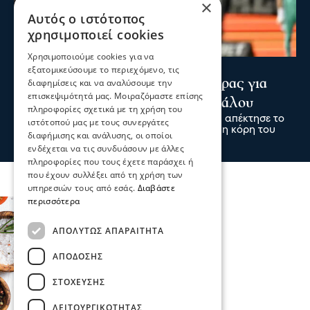
×
Αυτός ο ιστότοπος
χρησιμοποιεί cookies
Χρησιμοποιούμε cookies για να
Ψυχαγωγία
Αθλητικά
εξατομικεύσουμε το περιεχόμενο, τις
Κωνσταντέλιας: ΠΑΟΚ - Πατέρας για
διαφημίσεις και να αναλύσουμε την
επισκεψιμότητά μας. Μοιραζόμαστε επίσης
δεύτερη φορά ο άσος του Δικεφάλου
πληροφορίες σχετικά με τη χρήση του
Ο άσος του ΠΑΟΚ Γιάννης Κωνσταντέλιας απέκτησε το
ιστότοπού μας με τους συνεργάτες
δεύτερο παιδί του, αφού ήρθε στον κόσμο η κόρη του
διαφήμισης και ανάλυσης, οι οποίοι
πριν 2 ώρες
ενδέχεται να τις συνδυάσουν με άλλες
πληροφορίες που τους έχετε παράσχει ή
που έχουν συλλέξει από τη χρήση των
υπηρεσιών τους από εσάς.
Διαβάστε
περισσότερα
ΑΠΟΛΎΤΩΣ ΑΠΑΡΑΊΤΗΤΑ
ΑΠΌΔΟΣΗΣ
ΣΤΌΧΕΥΣΗΣ
ΛΕΙΤΟΥΡΓΙΚΌΤΗΤΑΣ