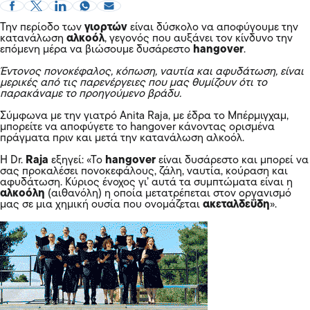
Την περίοδο των
γιορτών
είναι δύσκολο να αποφύγουμε την
κατανάλωση
αλκοόλ
, γεγονός που αυξάνει τον κίνδυνο την
επόμενη μέρα να βιώσουμε δυσάρεστο
hangover
.
Έντονος πονοκέφαλος, κόπωση, ναυτία και αφυδάτωση, είναι
μερικές από τις παρενέργειες που μας θυμίζουν ότι το
παρακάναμε το προηγούμενο βράδυ.
Σύμφωνα με την γιατρό Anita Raja, με έδρα το Μπέρμιγχαμ,
μπορείτε να αποφύγετε το hangover κάνοντας ορισμένα
πράγματα πριν και μετά την κατανάλωση αλκοόλ.
H Dr.
Raja
εξηγεί: «Το
hangover
είναι δυσάρεστο και μπορεί να
σας προκαλέσει πονοκεφάλους, ζάλη, ναυτία, κούραση και
αφυδάτωση. Κύριος ένοχος γι’ αυτά τα συμπτώματα είναι η
αλκοόλη
(αιθανόλη) η οποία μετατρέπεται στον οργανισμό
μας σε μια χημική ουσία που ονομάζεται
ακεταλδεΰδη
».