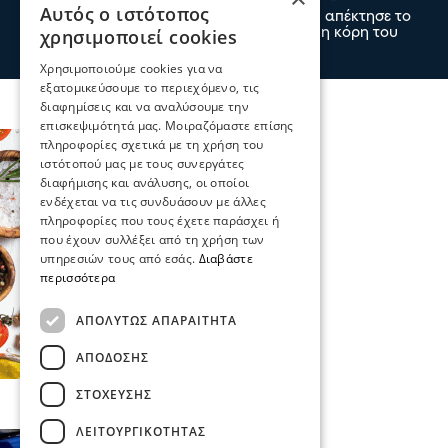
Αυτός ο ιστότοπος
Ο άσος του ΠΑΟΚ Γιάννης Κωνσταντέλιας απέκτησε το
χρησιμοποιεί cookies
δεύτερο παιδί του, αφού ήρθε στον κόσμο η κόρη του
09 Αυγ 2026, 00:00
Χρησιμοποιούμε cookies για να
εξατομικεύσουμε το περιεχόμενο, τις
διαφημίσεις και να αναλύσουμε την
επισκεψιμότητά μας. Μοιραζόμαστε επίσης
πληροφορίες σχετικά με τη χρήση του
ιστότοπού μας με τους συνεργάτες
διαφήμισης και ανάλυσης, οι οποίοι
ενδέχεται να τις συνδυάσουν με άλλες
πληροφορίες που τους έχετε παράσχει ή
που έχουν συλλέξει από τη χρήση των
υπηρεσιών τους από εσάς.
Διαβάστε
περισσότερα
ΑΠΟΛΎΤΩΣ ΑΠΑΡΑΊΤΗΤΑ
ΑΠΌΔΟΣΗΣ
ΣΤΌΧΕΥΣΗΣ
ΛΕΙΤΟΥΡΓΙΚΌΤΗΤΑΣ
Επικαιρότητα
Κοινωνία