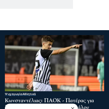
Ψυχαγωγία
Αθλητικά
Κωνσταντέλιας: ΠΑΟΚ - Πατέρας για
×
δεύτερη φορά ο άσος του Δικεφάλου