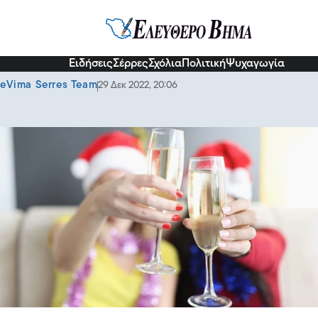
Υγεία
Ειδήσεις
Σέρρες
Σχόλια
Πολιτική
Ψυχαγωγία
Τα δύο λάθη που κάνετε όταν πίνετε αλκοόλ
eVima Serres Team
29 Δεκ 2022, 20:06