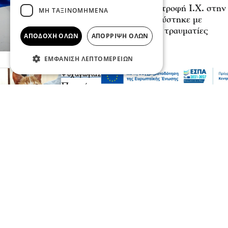
Σοβαρό τροχαίο από αναστροφή Ι.Χ. στην
ΜΗ ΤΑΞΙΝΟΜΗΜΈΝΑ
Αθηνών-Σουνίου: Συγκρούστηκε με
μηχανή της ΔΙ.ΑΣ. – Δύο τραυματίες
ΑΠΟΔΟΧΉ ΌΛΩΝ
ΑΠΌΡΡΙΨΗ ΌΛΩΝ
αστυνομικοί
08 Αυγ 2026, 23:57
ΕΜΦΆΝΙΣΗ ΛΕΠΤΟΜΕΡΕΙΏΝ
Ψυχαγωγία
Ζώα
Παγκόσμια Ημέρα Γάτας: Τι θα μας
έλεγε, εάν μπορούσε να μιλήσει;
08 Αυγ 2026, 23:50
Επικαιρότητα
Κοινωνία
Σάκης Αρναούτογλου: Όταν η Μεσόγειος
φτάνει τους 33 βαθμούς, τι σημαίνει
πραγματικά?
08 Αυγ 2026, 23:43
Πολιτική