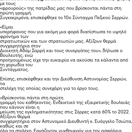
με τους
«φρουρούς» της πατρίδας μας που βρίσκονται πάντα στη
πρώτη γραμμή.
Συγκεκριμένα, επισκέφθηκε το 10ο Σύνταγμα Πεζικού Σερρών.
«Είμαι
υπερήφανος που για ακόμη μια φορά διαπίστωσα το υψηλό
φρόνημα των
στρατιωτικών και των στρατιωτών μας. Αξίζουν θερμά
συγχαρητήρια στον
Διοικητή Αδάμ Σαρρή και τους συνεργάτες του», δήλωσε ο
Βουλευτής, ενώ
προηγουμένως είχε την ευκαιρία να ακούσει τα κάλαντα από
τη χορωδία του
Συντάγματος.
Επίσης, επισκέφθηκε και την Διεύθυνση Αστυνομίας Σερρών,
τα
στελέχη της οποίας συνεχάρη για το έργο τους.
«Βρίσκονται πάντα στη πρώτη
γραμμή του καθήκοντος. Ενδεικτικό της εξαιρετικής δουλειάς
που κάνουν είναι η
μείωση της εγκληματικότητας στις Σέρρες κατά 60% το 2022.
Αξίζουν θερμά
συγχαρητήρια στον Αστυνομικό Διευθυντή κ. Ευάγγελο Τσιώτα,
καθώς και σε
όλα τα στελέχη. Εργάζονται νυχθημερόν για την ασφάλεια