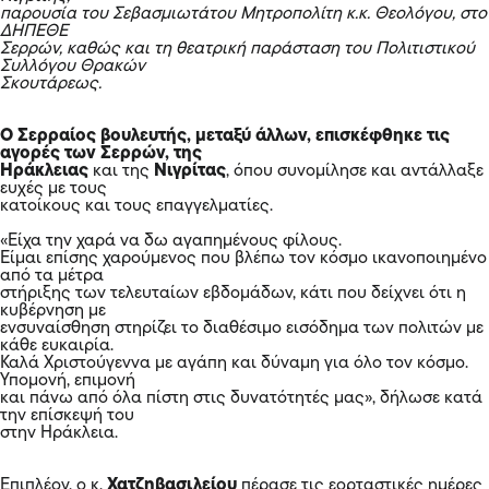
παρουσία του Σεβασμιωτάτου Μητροπολίτη κ.κ. Θεολόγου, στο
ΔΗΠΕΘΕ
Σερρών, καθώς και τη θεατρική παράσταση του Πολιτιστικού
Συλλόγου Θρακών
Σκουτάρεως.
Ο Σερραίος βουλευτής, μεταξύ άλλων, επισκέφθηκε τις
αγορές των Σερρών, της
Ηράκλειας
και της
Νιγρίτας
, όπου συνομίλησε και αντάλλαξε
ευχές με τους
κατοίκους και τους επαγγελματίες.
«Είχα την χαρά να δω αγαπημένους φίλους.
Είμαι επίσης χαρούμενος που βλέπω τον κόσμο ικανοποιημένο
από τα μέτρα
στήριξης των τελευταίων εβδομάδων, κάτι που δείχνει ότι η
κυβέρνηση με
ενσυναίσθηση στηρίζει το διαθέσιμο εισόδημα των πολιτών με
κάθε ευκαιρία.
Καλά Χριστούγεννα με αγάπη και δύναμη για όλο τον κόσμο.
Υπομονή, επιμονή
και πάνω από όλα πίστη στις δυνατότητές μας», δήλωσε κατά
την επίσκεψή του
στην Ηράκλεια.
Επιπλέον, ο κ.
Χατζηβασιλείου
πέρασε τις εορταστικές ημέρες