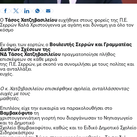
Ο
Τάσος Χατζηβασιλείου
ευχήθηκε στους φορείς της Π.Ε.
Σερρών Καλά Χριστούγεννα με αγάπη και δύναμη για όλο τον
κόσμο
Εν όψει των εορτών, ο
Βουλευτής Σερρών και Γραμματέας
Διεθνών Σχέσεων της
ΝΔ Τάσος Χατζηβασιλείου
πραγματοποίησε πλήθος
επισκέψεων σε κάθε μεριά
της Π.Ε. Σερρών, με σκοπό να συνομιλήσει με τους πολίτες και
να ανταλλάξει
ευχές.
Ο κ. Χατζηβασιλείου επισκέφθηκε σχολεία, ανταλλάσσοντας
ευχές με τους
μαθητές.
Επιπλέον, είχε την ευκαιρία να παρακολουθήσει στο
Βαμβακόφυτο
τη
χριστουγεννιάτικη γιορτή που διοργάνωσαν το Νηπιαγωγείο
και το Δημοτικό
Σχολείο Βαμβακοφύτου, καθώς και το Ειδικό Δημοτικό Σχολείο
Σιδηροκάστρου