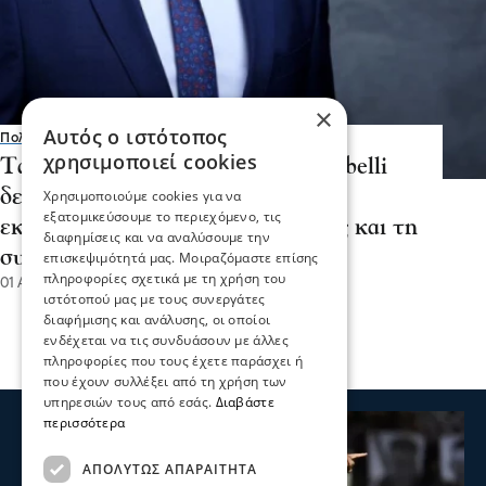
×
Αυτός ο ιστότοπος
Πολιτική
χρησιμοποιεί cookies
Τάσος Χατζηβασιλείου -Το casus belli
δεν αποτελεί απλώς διμερή
Χρησιμοποιούμε cookies για να
εξατομικεύσουμε το περιεχόμενο, τις
εκκρεμότητα, αλλά αφορά ευθέως και τη
διαφημίσεις και να αναλύσουμε την
συνοχή του ΝΑΤΟ
επισκεψιμότητά μας. Μοιραζόμαστε επίσης
πληροφορίες σχετικά με τη χρήση του
01 Αυγ 2026, 16:26
ιστότοπού μας με τους συνεργάτες
διαφήμισης και ανάλυσης, οι οποίοι
ενδέχεται να τις συνδυάσουν με άλλες
πληροφορίες που τους έχετε παράσχει ή
που έχουν συλλέξει από τη χρήση των
υπηρεσιών τους από εσάς.
Διαβάστε
περισσότερα
ΑΠΟΛΎΤΩΣ ΑΠΑΡΑΊΤΗΤΑ