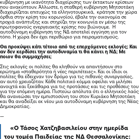
κυβέρνηση με ικανότητα διαχείρισης των έκτακτων κρίσεων
που ανακύπτουν. Άλλωστε, η σταθερή κυβέρνηση Μητσοτάκη
διαχειρίζεται επιτυχώς τα ελληνοτουρκικά, κράτησε την χώρα
όρθια στην κρίση του κορωνοϊού, έβαλε την οικονομία σε
τροχιά ανάπτυξης και στηρίζει την κοινωνία εν μέσω της
πρωτοφανούς ενεργειακής κρίσης που βιώνουμε. Η
αυτοδύναμη κυβέρνηση της ΝΔ αποτελεί εγγύηση για τον
τόπο. Η χώρα δεν έχει περιθώριο για πειραματισμούς.
Θα προκύψει κάτι τέτοιο από τις επερχόμενες εκλογές; Και
αν δεν κερδίσει την αυτοδυναμία τι θα κάνει η ΝΔ; Με
ποιον θα συμμαχήσει;
Στις εκλογές οι πολίτες θα κληθούν να απαντήσουν στο
ερώτημα «σταθερότητα ή νέες περιπέτειες». Και οι ίδιοι οι
πολίτες θα έδειχναν τον δρόμο για τις πιθανές συνεργασίες,
αν αυτό χρειαζόταν. Κάθε πολιτικό κόμμα οφείλει να μιλήσει
ανοιχτά και ξεκάθαρα για τις προτάσεις και τις προθέσεις του
για την επόμενη ημέρα. Πιστεύω απόλυτα ότι ο ελληνικός λαός
θα ανανεώσει την εμπιστοσύνη του στον Κυριάκο Μητσοτάκη
και θα αναδείξει εκ νέου μια αυτοδύναμη κυβέρνηση της Νέας
Δημοκρατίας.
—
Ο Τάσος Χατζηβασιλείου στην ημερίδα
του τομέα Παιδείας της ΝΔ Θεσσαλονίκης: