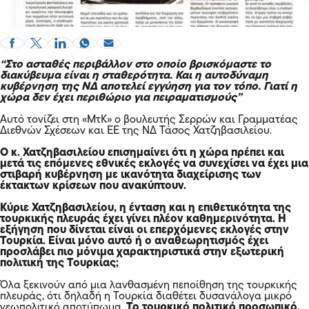
“Στο ασταθές περιβάλλον στο οποίο βρισκόμαστε το
διακύβευμα είναι η σταθερότητα. Και η αυτοδύναμη
κυβέρνηση της ΝΔ αποτελεί εγγύηση για τον τόπο. Γιατί η
χώρα δεν έχει περιθώριο για πειραματισμούς”
Αυτό τονίζει στη «ΜτΚ» ο βουλευτής Σερρών και Γραμματέας
Διεθνών Σχέσεων και ΕΕ της ΝΔ Τάσος Χατζηβασιλείου.
O κ. Χατζηβασιλείου επισημαίνει ότι η χώρα πρέπει και
μετά τις επόμενες εθνικές εκλογές να συνεχίσει να έχει μια
στιβαρή κυβέρνηση με ικανότητα διαχείρισης των
έκτακτων κρίσεων που ανακύπτουν.
Κύριε Χατζηβασιλείου, η ένταση και η επιθετικότητα της
τουρκικής πλευράς έχει γίνει πλέον καθημερινότητα. Η
εξήγηση που δίνεται είναι οι επερχόμενες εκλογές στην
Τουρκία. Είναι μόνο αυτό ή ο αναθεωρητισμός έχει
προσλάβει πιο μόνιμα χαρακτηριστικά στην εξωτερική
πολιτική της Τουρκίας;
Όλα ξεκινούν από μια λανθασμένη πεποίθηση της τουρκικής
πλευράς, ότι δηλαδή η Τουρκία διαθέτει δυσανάλογα μικρό
γεωπολιτικό αποτύπωμα.
Το τουρκικό πολιτικό προσωπικό,