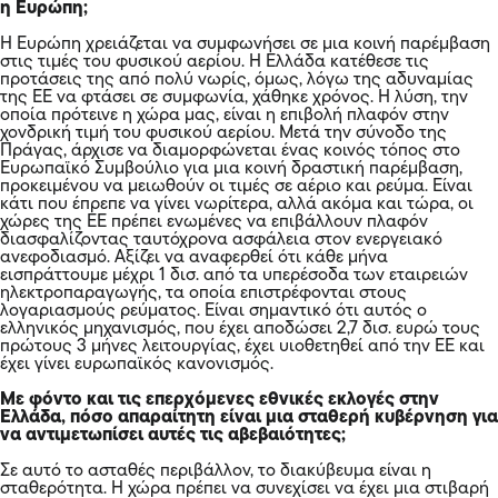
η Ευρώπη;
Η Ευρώπη χρειάζεται να συμφωνήσει σε μια κοινή παρέμβαση
στις τιμές του φυσικού αερίου. Η Ελλάδα κατέθεσε τις
προτάσεις της από πολύ νωρίς, όμως, λόγω της αδυναμίας
της ΕΕ να φτάσει σε συμφωνία, χάθηκε χρόνος. Η λύση, την
οποία πρότεινε η χώρα μας, είναι η επιβολή πλαφόν στην
χονδρική τιμή του φυσικού αερίου. Μετά την σύνοδο της
Πράγας, άρχισε να διαμορφώνεται ένας κοινός τόπος στο
Ευρωπαϊκό Συμβούλιο για μια κοινή δραστική παρέμβαση,
προκειμένου να μειωθούν οι τιμές σε αέριο και ρεύμα. Είναι
κάτι που έπρεπε να γίνει νωρίτερα, αλλά ακόμα και τώρα, οι
χώρες της ΕΕ πρέπει ενωμένες να επιβάλλουν πλαφόν
διασφαλίζοντας ταυτόχρονα ασφάλεια στον ενεργειακό
ανεφοδιασμό. Αξίζει να αναφερθεί ότι κάθε μήνα
εισπράττουμε μέχρι 1 δισ. από τα υπερέσοδα των εταιρειών
ηλεκτροπαραγωγής, τα οποία επιστρέφονται στους
λογαριασμούς ρεύματος. Είναι σημαντικό ότι αυτός ο
ελληνικός μηχανισμός, που έχει αποδώσει 2,7 δισ. ευρώ τους
πρώτους 3 μήνες λειτουργίας, έχει υιοθετηθεί από την ΕΕ και
έχει γίνει ευρωπαϊκός κανονισμός.
Με φόντο και τις επερχόμενες εθνικές εκλογές στην
Ελλάδα, πόσο απαραίτητη είναι μια σταθερή κυβέρνηση για
να αντιμετωπίσει αυτές τις αβεβαιότητες;
Σε αυτό το ασταθές περιβάλλον, το διακύβευμα είναι η
σταθερότητα. Η χώρα πρέπει να συνεχίσει να έχει μια στιβαρή