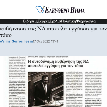
Πολιτική
Ειδήσεις
Σέρρες
Σχόλια
Πολιτική
Ψυχαγωγία
Τάσος Χατζηβασιλείου: Η αυτοδύναμη
κυβέρνηση της ΝΔ αποτελεί εγγύηση για τον
τόπο
eVima Serres Team
17 Οκτ 2022, 13:41