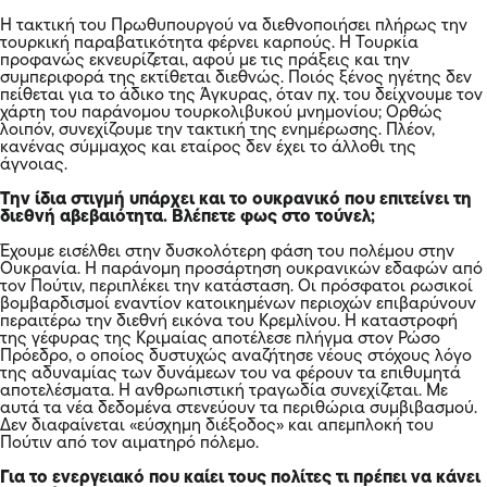
Η τακτική του Πρωθυπουργού να διεθνοποιήσει πλήρως την
τουρκική παραβατικότητα φέρνει καρπούς. Η Τουρκία
προφανώς εκνευρίζεται, αφού με τις πράξεις και την
συμπεριφορά της εκτίθεται διεθνώς. Ποιός ξένος ηγέτης δεν
πείθεται για το άδικο της Άγκυρας, όταν πχ. του δείχνουμε τον
χάρτη του παράνομου τουρκολιβυκού μνημονίου; Ορθώς
λοιπόν, συνεχίζουμε την τακτική της ενημέρωσης. Πλέον,
κανένας σύμμαχος και εταίρος δεν έχει το άλλοθι της
άγνοιας.
Την ίδια στιγμή υπάρχει και το ουκρανικό που επιτείνει τη
διεθνή αβεβαιότητα. Βλέπετε φως στο τούνελ;
Έχουμε εισέλθει στην δυσκολότερη φάση του πολέμου στην
Ουκρανία. Η παράνομη προσάρτηση ουκρανικών εδαφών από
τον Πούτιν, περιπλέκει την κατάσταση. Οι πρόσφατοι ρωσικοί
βομβαρδισμοί εναντίον κατοικημένων περιοχών επιβαρύνουν
περαιτέρω την διεθνή εικόνα του Κρεμλίνου. Η καταστροφή
της γέφυρας της Κριμαίας αποτέλεσε πλήγμα στον Ρώσο
Πρόεδρο, ο οποίος δυστυχώς αναζήτησε νέους στόχους λόγο
της αδυναμίας των δυνάμεων του να φέρουν τα επιθυμητά
αποτελέσματα. Η ανθρωπιστική τραγωδία συνεχίζεται. Με
αυτά τα νέα δεδομένα στενεύουν τα περιθώρια συμβιβασμού.
Δεν διαφαίνεται «εύσχημη διέξοδος» και απεμπλοκή του
Πούτιν από τον αιματηρό πόλεμο.
Για το ενεργειακό που καίει τους πολίτες τι πρέπει να κάνει