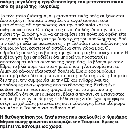
ακόμη μεγαλύτερη εργαλειοποίηση του μεταναστευτικού
από τη μεριά της Τουρκίας;
Το τελευταίο διάστημα, οι μεταναστευτικές ροές αυξάνονται.
Δυστυχώς, η Τουρκία συνεχίζει να εργαλειοποιεί τους
μετανάστες, αδιαφορώντας για την απελπισία και το
ανθρώπινο πόνο. Ο στόχος της είναι διπλός. Από την μία, να
πιέσει την Ευρώπη, για να αποκομίσει είτε πολιτικά οφέλη είτε
αυξημένα κονδύλια για την διαχείριση του προβλήματος. Από
την άλλη, πιέζει με μετανάστες την Ελλάδα, προσπαθώντας να
δημιουργήσει εσωτερική αστάθεια στην χώρα μας. Οι
υβριδικές απειλές σε βάρος της χώρας μας θα συνεχιστούν. Η
κυβέρνηση έχει αποδείξει ότι μπορεί να προστατεύει
αποτελεσματικά τα σύνορα της πατρίδας. Το βλέπουμε στον
Έβρο, το βλέπουμε και στα νησιά, όπου η Αστυνομία και το
Λιμενικό κάνουν εξαιρετική δουλειά. Εμείς εφαρμόζουμε
αυστηρή αλλά δίκαιη μεταναστευτική πολιτική, ενώ η Τουρκία
δεν τηρεί την συμφωνία με την ΕΕ και ενθαρρύνει τις
παράνομες αναχωρήσεις από το έδαφός της. Εκείνη έχει
ευθύνη για τις ναυτικές τραγωδίες και το λιμενικό της
απεδείχθη ότι συμπεριφέρεται βίαια απέναντι σε μετανάστες
που επιβαίνουν σε βάρκες. Ο Ελληνικός λαός έχει προσφέρει
στέγη σε χιλιάδες μετανάστες και πρόσφυγες. Είναι οξύμωρο
να μιλάει η Τουρκία για ανθρωπισμό.
Η διεθνοποίηση του ζητήματος που ακολουθεί ο Κυριάκος
Μητσοτάκης φαίνεται εκνευρίζει την Τουρκία. Εμείς τι
πρέπει να κάνουμε ως χώρα;