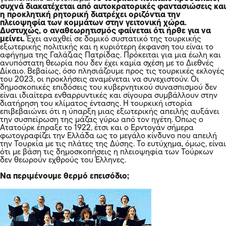
συχνά διακατέχεται από αυτοκρατορικές φαντασιώσεις και
η προκλητική ρητορική διατρέχει οριζόντια την
πλειοψηφία των κομμάτων στην γειτονική χώρα.
Δυστυχώς, ο αναθεωρητισμός φαίνεται ότι ήρθε για να
μείνει.
Έχει αναχθεί σε δομικό συστατικό της τουρκικής
εξωτερικής πολιτικής και η κυριότερη έκφανση του είναι το
αφήγημα της Γαλάζιας Πατρίδας. Πρόκειται για μια έωλη και
ανυπόστατη θεωρία που δεν έχει καμία σχέση με το Διεθνές
Δίκαιο. Βεβαίως, όσο πλησιάζουμε προς τις τουρκικές εκλογές
του 2023, οι προκλήσεις αναμένεται να συνεχιστούν. Οι
δημοσκοπικές επιδόσεις του κυβερνητικού συνασπισμού δεν
είναι ιδιαίτερα ενθαρρυντικές και σίγουρα συμβάλλουν στην
διατήρηση του κλίματος έντασης. Η τουρκική ιστορία
επιβεβαιώνει ότι η ύπαρξη μιας εξωτερικής απειλής αυξάνει
την συσπείρωση της μάζας γύρω από τον ηγέτη. Όπως ο
Ατατούρκ έπραξε το 1922, έτσι και ο Ερντογάν σήμερα
φωτογραφίζει την Ελλάδα ως το μεγάλο κίνδυνο που απειλή
την Τουρκία με τις πλάτες της Δύσης. Το ευτύχημα, όμως, είναι
ότι με βάση τις δημοσκοπήσεις η πλειοψηφία των Τούρκων
δεν θεωρούν εχθρούς του Έλληνες.
Να περιμένουμε θερμό επεισόδιο;