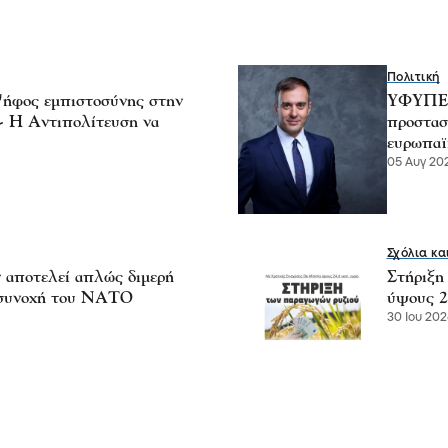
Πολιτική
ήφος εμπιστοσύνης στην
ΥΦΥΠΕΞ 
 - Η Αντιπολίτευση να
προστασ
ευρωπαϊ
05 Αυγ 202
Σχόλια κα
ν αποτελεί απλώς διμερή
Στήριξη
η συνοχή του ΝΑΤΟ
ύψους 2
30 Ιου 202