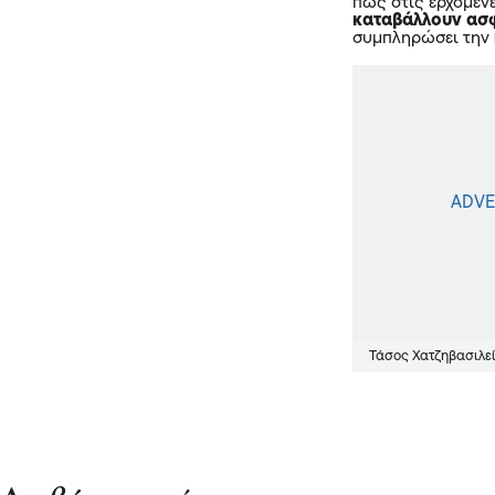
πως στις ερχόμενε
καταβάλλουν ασ
συμπληρώσει την
Τάσος Χατζηβασιλε