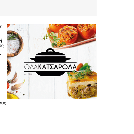
υ
ή
ες
ν
ους