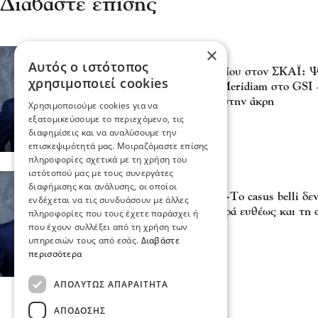
Διαβάστε επίσης
×
Πολιτική
Αυτός ο ιστότοπος
ΥΦΥΠΕΞ Χατζηβασιλείου στον ΣΚΑΪ: Ψ
χρησιμοποιεί cookies
Ελλάδα η είσοδος της Meridiam στο GSI
αφήσει τις μικρότητες στην άκρη
Χρησιμοποιούμε cookies για να
πριν 49 λεπτά
εξατομικεύσουμε το περιεχόμενο, τις
διαφημίσεις και να αναλύσουμε την
επισκεψιμότητά μας. Μοιραζόμαστε επίσης
πληροφορίες σχετικά με τη χρήση του
ιστότοπού μας με τους συνεργάτες
Πολιτική
διαφήμισης και ανάλυσης, οι οποίοι
Τάσος Χατζηβασιλείου -Το casus belli δε
ενδέχεται να τις συνδυάσουν με άλλες
εκκρεμότητα, αλλά αφορά ευθέως και τ
πληροφορίες που τους έχετε παράσχει ή
που έχουν συλλέξει από τη χρήση των
01 Αυγ 2026, 16:26
υπηρεσιών τους από εσάς.
Διαβάστε
περισσότερα
ΑΠΟΛΎΤΩΣ ΑΠΑΡΑΊΤΗΤΑ
ΑΠΌΔΟΣΗΣ