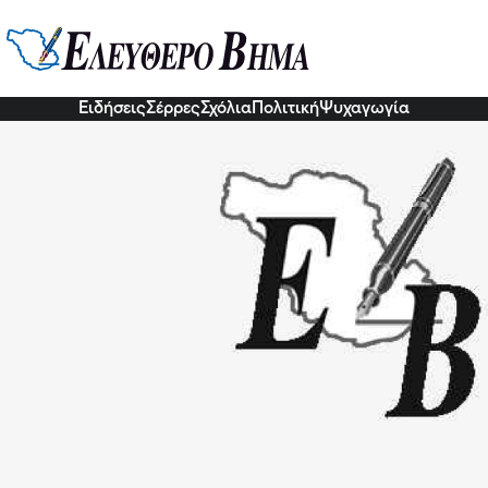
ζηβασιλείου: Θετικά νέα για του
φους
3 Νοε 2022, 19:25
Ειδήσεις
Σέρρες
Σχόλια
Πολιτική
Ψυχαγωγία