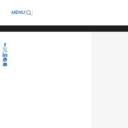
Τάσος Χατ
ΠΙΣΩ
MENU
κτηνοτρό
eVima Serres Team
2
Πολιτική