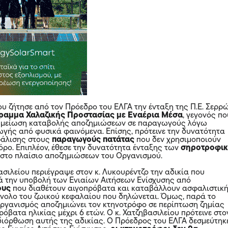
ου ζήτησε από τον Πρόεδρο του ΕΛΓΑ την ένταξη της Π.Ε. Σερρ
ραμμα Χαλαζικής Προστασίας με Εναέρια Μέσα
, γεγονός π
ν μείωση καταβολής αποζημιώσεων σε παραγωγούς λόγω
ής από φυσικά φαινόμενα. Επίσης, πρότεινε την δυνατότητα
φάλισης στους
παραγωγούς πατάτας
που
δεν χρησιμοποιούν
όρο. Επιπλέον, έθεσε την δυνατότητα ένταξης των
σηροτροφι
ν
στο
πλαίσιο αποζημιώσεων του Οργανισμού.
βασιλείου περιέγραψε στον κ. Λυκουρέντζο την αδικία που
ά την υποβολή των Ενιαίων Αιτήσεων Ενίσχυσης από
ους
που διαθέτουν αιγοπρόβατα και καταβάλλουν ασφαλιστικ
ύνολο του ζωικού κεφαλαίου που δηλώνεται. Όμως, παρά το
Οργανισμός αποζημιώνει τον κτηνοτρόφο σε περίπτωση ζημίας
πρόβατα
ηλικίας μέχρι 6 ετών. Ο κ. Χατζηβασιλείου πρότεινε στον
διόρθωση αυτής της αδικίας. Ο Πρόεδρος του ΕΛΓΑ δεσμεύτηκ