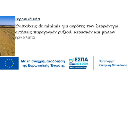
Σερραικά Νέα
Ενισχύχεις de minimis για αγρότες των Σερρών:για
αιτήσεις παραγωγών ρυζιού, κερασιών και μήλων
πριν 5 λεπτά
Σερραικά Νέα
Δωρεά ιατρικού υλικού από το Κέντρο Κοινωνικής
Πρόνοιας Κεντρικής Μακεδονίας προς το Νοσοκομείο
Σερρών
πριν 15 λεπτά
Πολιτική
Γιάννης Βρούτσης: «Ιστορική εξέλιξη για την Πάρο
και την Αντίπαρο»
πριν 20 λεπτά