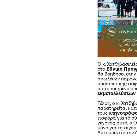
Ο κ. Χατζηβασιλεί
στο
Εθνικό Πρόγ
θα βοηθήσει στη
απωλειών παραγωγ
προαιρετικής ασ
πιστοποιημένο σπ
εκμεταλλεύσεω
Τέλος, ο κ. Χατζη
παρατηρείται κατ
τους
κτηνοτρόφ
εισφορά για το σ
γεγονός αυτό, ο 
μόνο για τα
αιγο
Λυκουρέντζο την 