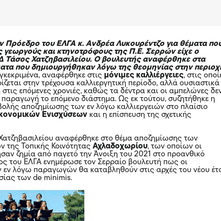
ν Πρόεδρο του ΕΛΓΑ κ. Ανδρέα Λυκουρέντζο για θέματα πο
 γεωργούς και κτηνοτρόφους της Π.Ε. Σερρών είχε ο
Δ Τάσος Χατζηβασιλείου
. Ο βουλευτής αναφέρθηκε στα
ατα που δημιουργήθηκαν λόγω της θεομηνίας στην περιοχ
γκεκριμένα, αναφέρθηκε στις
μόνιμες καλλιέργειες
, στις οποί
ρίζεται στην τρέχουσα καλλιεργητική περίοδο, αλλά ουσιαστικά
 στις επόμενες χρονιές, καθώς τα δέντρα και οι αμπελώνες δε
παραγωγή το επόμενο διάστημα. Ως εκ τούτου, συζητήθηκε η
ολής αποζημίωσης των εν λόγω καλλιεργειών στο πλαίσιο
ικονομικών Ενισχύσεων
και η επίσπευση της σχετικής
κ. Χατζηβασιλείου αναφέρθηκε στο θέμα αποζημίωσης των
 της Τοπικής Κοινότητας
Αχλαδοχωρίου
, των οποίων οι
αν ζημία από παγετό την Άνοιξη του 2021 στο προανθικό
ος του ΕΛΓΑ ενημέρωσε τον Σερραίο βουλευτή πως οι
 εν λόγω παραγωγών θα καταβληθούν στις αρχές του νέου έτ
σίας των de minimis.