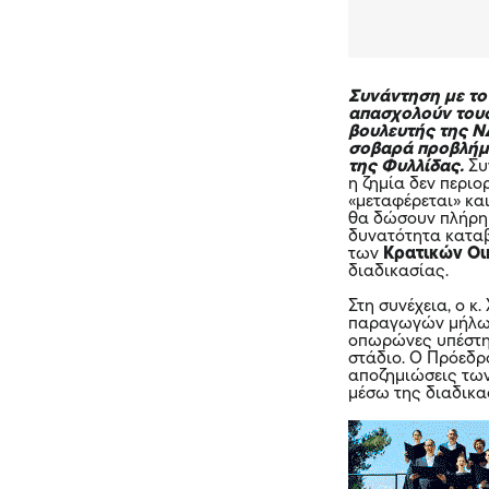
Συνάντηση με το
απασχολούν τους
βουλευτής της Ν
σοβαρά προβλήμ
της Φυλλίδας.
Συ
η ζημία δεν περιο
«μεταφέρεται» και
θα δώσουν πλήρη 
δυνατότητα καταβ
των
Κρατικών Ο
διαδικασίας.
Στη συνέχεια, ο 
παραγωγών μήλων
οπωρώνες υπέστησ
στάδιο. Ο Πρόεδρ
αποζημιώσεις των
μέσω της διαδικα