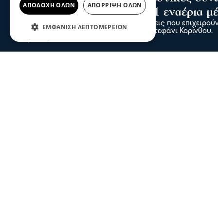
ΑΠΟΔΟΧΉ ΌΛΩΝ
ΑΠΌΡΡΙΨΗ ΌΛΩΝ
Κορινθία - Επιχειρούν 11 εναέρια μ
Ενισχύθηκαν οι πυροσβεστικές δυνάμεις που επιχειρούν
ΕΜΦΆΝΙΣΗ ΛΕΠΤΟΜΕΡΕΙΏΝ
αγροτοδασική έκταση, στην περιοχή Στεφάνι Κορίνθου.
πριν 2 ώρες
Σέρρες
Ειδήσει
«Τραγουδάμε Καββαδία – 50 χρόνια
μετά…»-Μια βραδιά ποίησης και
μουσικής
07 Αυγ 2026, 19:01
Σέρρες
Το Σάββατο 8 Αυγούστου το
Αντάμωμα Κουμαριωτών και φίλων