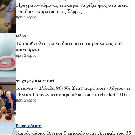
Πραγματογνώμονας επιχειρεί να ρίξει φως στα αίτια
του δυστυχήματος στις Σέρρες
πριν 2 ώρες
Μόδα
10 συμβουλές για να διατηρείτε τα ρούχα σας σαν
καινούργια
πριν 2 ώρες
Ψυχαγωγία
Αθλητικά
Ισπανία – Ελλάδα 96-86: Στην παράταση «λύγισε» η
Εθνική Παίδων στην πρεμιέρα του Eurobasket U16
πριν 2 ώρες
Επικαιρότητα
Καιρός αύριο: Άνεμοι 5 μποφόρ στην Αττική, έως 39