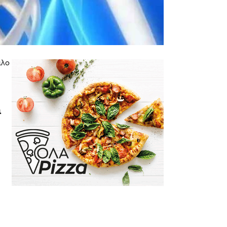
αλο
ι