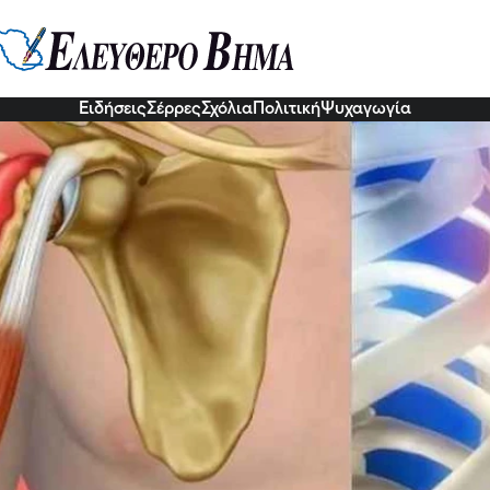
ιδα ώμου: Ποιοι κινδυνεύουν – Π
μετωπίζεται
0 Δεκ 2022, 21:42
Ειδήσεις
Σέρρες
Σχόλια
Πολιτική
Ψυχαγωγία