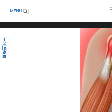
Τενοντίτ
ΠΙΣΩ
MENU
Πως αντι
eVima Serres Team
1
Υγεία