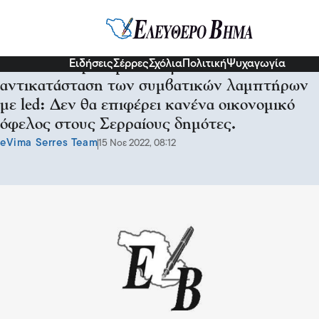
Σχόλια και...άλλα
Ειδήσεις
Σέρρες
Σχόλια
Πολιτική
Ψυχαγωγία
Η Θένια Χαραλαμπίδου για την
αντικατάσταση των συμβατικών λαμπτήρων
με led: Δεν θα επιφέρει κανένα οικονομικό
όφελος στους Σερραίους δημότες.
eVima Serres Team
15 Νοε 2022, 08:12