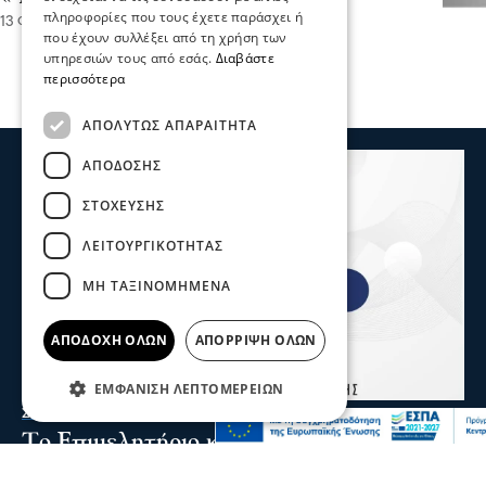
πληροφορίες που τους έχετε παράσχει ή
13 Φεβ 2024, 16:47
που έχουν συλλέξει από τη χρήση των
υπηρεσιών τους από εσάς.
Διαβάστε
περισσότερα
ΑΠΟΛΎΤΩΣ ΑΠΑΡΑΊΤΗΤΑ
ΑΠΌΔΟΣΗΣ
ΣΤΌΧΕΥΣΗΣ
ΛΕΙΤΟΥΡΓΙΚΌΤΗΤΑΣ
ΜΗ ΤΑΞΙΝΟΜΗΜΈΝΑ
ΑΠΟΔΟΧΉ ΌΛΩΝ
ΑΠΌΡΡΙΨΗ ΌΛΩΝ
ΕΜΦΆΝΙΣΗ ΛΕΠΤΟΜΕΡΕΙΏΝ
Σερραικά Νέα
Το Επιμελητήριο καλεί τις Σερραϊκές
επιχειρήσεις να λάβουν μέρος στην 90η