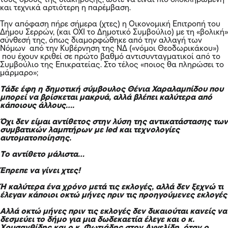
τους όρους της διακήρυξης, ώστε να είναι πιο ολοκληρωμένη
και τεχνικά αρτιότερη η παρέμβαση.
Την απόφαση πήρε σήμερα (χτες) η Οικονομική Επιτροπή του
Δήμου Σερρών, (και ΟΧΙ το Δημοτικό Συμβούλιο) με τη «βολική»
σύνθεσή της, όπως διαμορφώθηκε από την αλλαγή των
Νόμων από την Κυβέρνηση της ΝΔ («νόμοι Θεοδωρικάκου»)
που έχουν κριθεί σε πρώτο βαθμό αντισυνταγματικοί από το
Συμβούλιο της Επικρατείας. Στο τέλος «ποιος θα πληρώσει το
μάρμαρο»;
Τάδε έφη η
δημοτική σύμβουλος Θένια Χαραλαμπίδου
που
μπορεί να βρίσκεται μακρυά, αλλά βλέπει καλύτερα από
κάποιους άλλους….
Όχι δεν είμαι αντίθετος στην λύση της αντικατάστασης των
συμβατικών λαμπτήρων με led και τεχνολογίες
αυτοματοποίησης.
Το αντίθετο μάλιστα…
Έπρεπε να γίνει χτες!
Ή καλύτερα ένα χρόνο μετά τις εκλογές, αλλά δεν ξεχνώ τι
έλεγαν κάποιοι οκτώ μήνες πριν τις προηγούμενες εκλογές
Αλλά οκτώ μήνες πριν τις εκλογές δεν δικαιούται κανείς να
δεσμεύει το δήμο για μια δωδεκαετία έλεγε και ο κ.