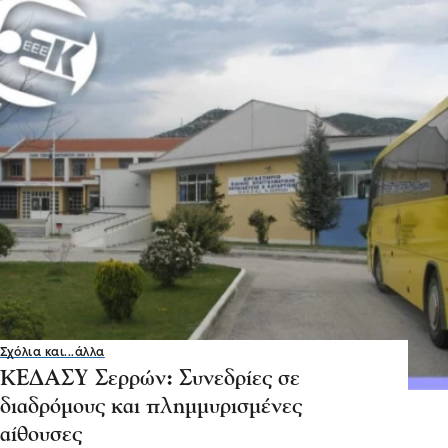
Σχόλια και...άλλα
ΚΕΔΑΣΥ Σερρών: Συνεδρίες σε
διαδρόμους και πλημμυρισμένες
αίθουσες