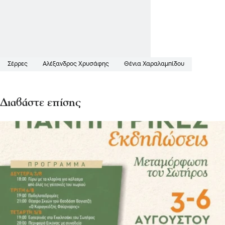
Σέρρες
Αλέξανδρος Χρυσάφης
Θένια Χαραλαμπίδου
Διαβάστε επίσης