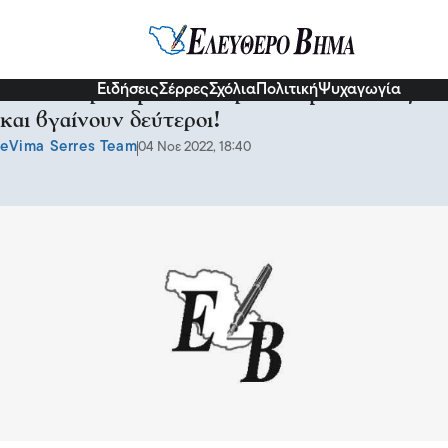
Σερραικά Νέα
Ειδήσεις
Σέρρες
Σχόλια
Πολιτική
Ψυχαγωγία
Θένια Χαραλαμπίδου: Τρέχουν μόνοι τους
και βγαίνουν δεύτεροι!
eVima Serres Team
04 Νοε 2022, 18:40