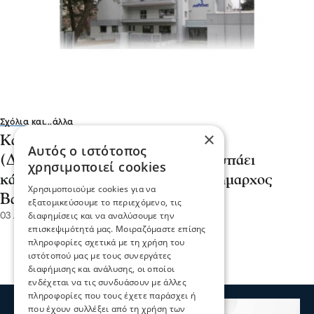
Σχόλια και...άλλα
×
Καταγγελία στην ΔΕΥΑ Σερρών
Αυτός ο ιστότοπος
(ΔΕΥΑΣ) - Ένας εργαζόμενος χτυπάει
χρησιμοποιεί cookies
κάρτα για όλους; - Τι απαντά η δήμαρχος
Χρησιμοποιούμε cookies για να
Βαρβάρα Μητλιάγκα
εξατομικεύσουμε το περιεχόμενο, τις
διαφημίσεις και να αναλύσουμε την
03 Αυγ 2026, 14:52
επισκεψιμότητά μας. Μοιραζόμαστε επίσης
πληροφορίες σχετικά με τη χρήση του
ιστότοπού μας με τους συνεργάτες
διαφήμισης και ανάλυσης, οι οποίοι
ενδέχεται να τις συνδυάσουν με άλλες
πληροφορίες που τους έχετε παράσχει ή
που έχουν συλλέξει από τη χρήση των