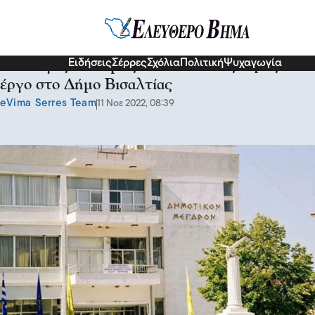
Σχόλια και...άλλα
Ειδήσεις
Σέρρες
Σχόλια
Πολιτική
Ψυχαγωγία
Θεολόγος Σελιάμης: «Κοπανιστός αέρας» το
έργο στο Δήμο Βισαλτίας
eVima Serres Team
11 Νοε 2022, 08:39