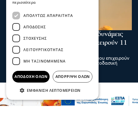
περισσότερα
ΑΠΟΛΎΤΩΣ ΑΠΑΡΑΊΤΗΤΑ
ΑΠΌΔΟΣΗΣ
Ενισχύθηκαν οι πυροσβεστικές δυνάμεις
ΣΤΌΧΕΥΣΗΣ
στη φωτιά στην Κορινθία - Επιχειρούν 11
ΛΕΙΤΟΥΡΓΙΚΌΤΗΤΑΣ
εναέρια μέσα
Ενισχύθηκαν οι πυροσβεστικές δυνάμεις που επιχειρούν
ΜΗ ΤΑΞΙΝΟΜΗΜΈΝΑ
στην πυρκαγιά που έχει ξεσπάσει σε αγροτοδασική
έκταση, στην περιοχή Στεφάνι Κορίνθου.
07 Αυγ 2026, 20:24
ΑΠΟΔΟΧΉ ΌΛΩΝ
ΑΠΌΡΡΙΨΗ ΌΛΩΝ
ΕΜΦΆΝΙΣΗ ΛΕΠΤΟΜΕΡΕΙΏΝ