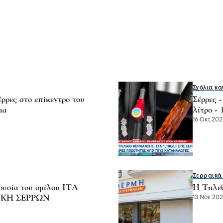
Σχόλια κα
έρρες στο επίκεντρο του
Σέρρες 
ια
λίτρο - 
16 Οκτ 2025
Σερραικά
υσία του ομίλου ΙΤΑ
Η Τηλεθ
ΙΚΗ ΣΕΡΡΩΝ
13 Νοε 2024