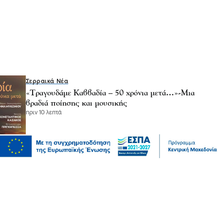
Σερραικά Νέα
«Τραγουδάμε Καββαδία – 50 χρόνια μετά…»-Μια
βραδιά ποίησης και μουσικής
πριν 10 λεπτά
Σερραικά Νέα
Το Σάββατο 8 Αυγούστου το Αντάμωμα Κουμαριωτών
και φίλων
πριν 17 λεπτά