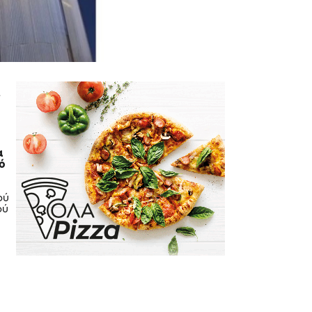
α
κό
ού
ού