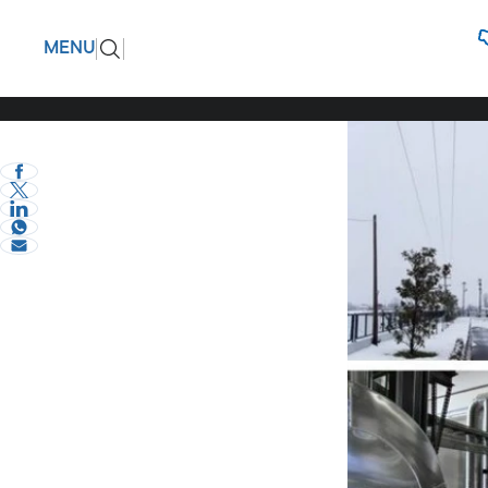
ΘΕΡΜΗ –
ΠΙΣΩ
MENU
τιμή
eVima Serres Team
1
Σερραικά Νέα