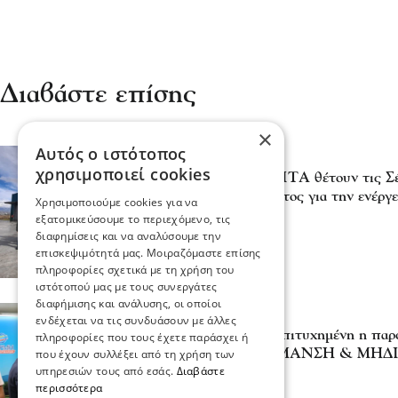
Διαβάστε επίσης
×
Αυτός ο ιστότοπος
Σερραικά Νέα
χρησιμοποιεί cookies
Οι εταιρίες του ομίλου ΙΤΑ θέτουν τις Σ
ευρωπαϊκού ενδιαφέροντος για την ενέργε
Χρησιμοποιούμε cookies για να
10 Φεβ 2026, 11:24
εξατομικεύσουμε το περιεχόμενο, τις
διαφημίσεις και να αναλύσουμε την
επισκεψιμότητά μας. Μοιραζόμαστε επίσης
πληροφορίες σχετικά με τη χρήση του
ιστότοπού μας με τους συνεργάτες
διαφήμισης και ανάλυσης, οι οποίοι
Σχόλια και...άλλα
ενδέχεται να τις συνδυάσουν με άλλες
SEREXPO: Απόλυτη επιτυχημένη η παρο
πληροφορίες που τους έχετε παράσχει ή
ΘΕΡΜΗ – ΤΗΛΕΘΕΡΜΑΝΣΗ & ΜΗΔ
που έχουν συλλέξει από τη χρήση των
υπηρεσιών τους από εσάς.
Διαβάστε
23 Σεπ 2025, 11:50
περισσότερα