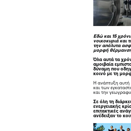
Εδώ και 15 χρό
νοικοκυριά και τ
την απόλυτα ασφα
μορφή θέρμανση
Όλα αυτά τα χρόν
αμοιβαία εμπιστ
δύναμη που οδηγ
κοινό με τη μορ
Η ανάπτυξη αυτή έ
και των εγκαταστ
και την γεωγραφι
Σε όλη τη διάρκε
ενεργειακής κρί
επιτακτικές ανά
ανέδειξαν το κ