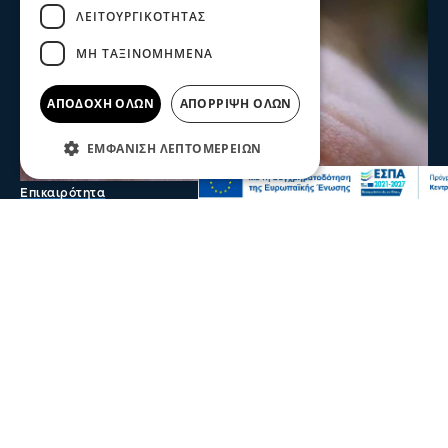
ΛΕΙΤΟΥΡΓΙΚΌΤΗΤΑΣ
ΜΗ ΤΑΞΙΝΟΜΗΜΈΝΑ
ΑΠΟΔΟΧΉ ΌΛΩΝ
ΑΠΌΡΡΙΨΗ ΌΛΩΝ
ΕΜΦΆΝΙΣΗ ΛΕΠΤΟΜΕΡΕΙΏΝ
Επικαιρότητα
Κρούσμα Ιού Δυτικού Νείλου στο Δήμο Ν.
Ζίχνης- Αμφίπολη περιοχή "υψηλού
κινδύνου"
Σύμφωνα με ανακοίνωση του Ε.Ο.Δ.Υ νέο κρούσμα
καταγράφηκε στη Ν. Ζίχνη ενώ η Αμφίπολη
χαρακτηρίζεται περιοχή "υψηλού κινδύνου"
πριν 6 λεπτά