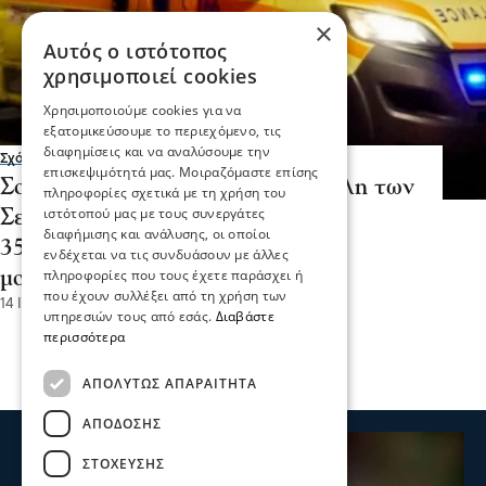
×
Αυτός ο ιστότοπος
χρησιμοποιεί cookies
Χρησιμοποιούμε cookies για να
εξατομικεύσουμε το περιεχόμενο, τις
διαφημίσεις και να αναλύσουμε την
Σχόλια και...άλλα
επισκεψιμότητά μας. Μοιραζόμαστε επίσης
Σοβαρό τροχαίο ατύχημα στην πόλη των
πληροφορίες σχετικά με τη χρήση του
ιστότοπού μας με τους συνεργάτες
Σερρών - Τραυματίστηκε σοβαρά
διαφήμισης και ανάλυσης, οι οποίοι
35χρονος αναβάτης δίκυκλης
ενδέχεται να τις συνδυάσουν με άλλες
πληροφορίες που τους έχετε παράσχει ή
μοτοσικλέτας
που έχουν συλλέξει από τη χρήση των
14 Ιου 2026, 17:51
υπηρεσιών τους από εσάς.
Διαβάστε
περισσότερα
ΑΠΟΛΎΤΩΣ ΑΠΑΡΑΊΤΗΤΑ
ΑΠΌΔΟΣΗΣ
ΣΤΌΧΕΥΣΗΣ