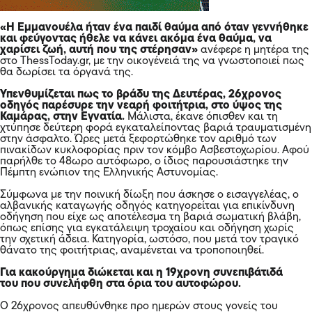
«Η Εμμανουέλα ήταν ένα παιδί θαύμα από όταν γεννήθηκε
και φεύγοντας ήθελε να κάνει ακόμα ένα θαύμα, να
χαρίσει ζωή, αυτή που της στέρησαν»
ανέφερε η μητέρα της
στο ThessToday.gr, με την οικογένειά της να γνωστοποιεί πως
θα δωρίσει τα όργανά της.
Υπενθυμίζεται πως το βράδυ της Δευτέρας, 26χρονος
οδηγός παρέσυρε την νεαρή φοιτήτρια, στο ύψος της
Καμάρας, στην Εγνατία.
Μάλιστα, έκανε όπισθεν και τη
χτύπησε δεύτερη φορά εγκαταλείποντας βαριά τραυματισμένη
στην άσφαλτο. Ώρες μετά ξεφορτώθηκε τον αριθμό των
πινακίδων κυκλοφορίας πριν τον κόμβο Ασβεστοχωρίου. Αφού
παρήλθε το 48ωρο αυτόφωρο, ο ίδιος παρουσιάστηκε την
Πέμπτη ενώπιον της Ελληνικής Αστυνομίας.
Σύμφωνα με την ποινική δίωξη που άσκησε ο εισαγγελέας, ο
αλβανικής καταγωγής οδηγός κατηγορείται για επικίνδυνη
οδήγηση που είχε ως αποτέλεσμα τη βαριά σωματική βλάβη,
όπως επίσης για εγκατάλειψη τροχαίου και οδήγηση χωρίς
την σχετική άδεια. Κατηγορία, ωστόσο, που μετά τον τραγικό
θάνατο της φοιτήτριας, αναμένεται να τροποποιηθεί.
Για κακούργημα διώκεται και η 19χρονη συνεπιβάτιδά
του που συνελήφθη στα όρια του αυτοφώρου.
Ο 26χρονος απευθύνθηκε προ ημερών στους γονείς του