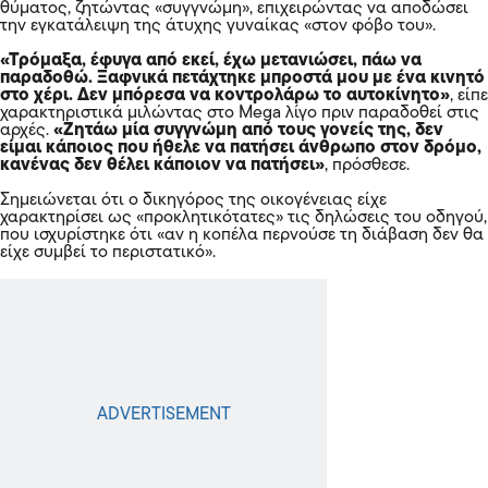
θύματος, ζητώντας «συγγνώμη», επιχειρώντας να αποδώσει
την εγκατάλειψη της άτυχης γυναίκας «στον φόβο του».
«Τρόμαξα, έφυγα από εκεί, έχω μετανιώσει, πάω να
παραδοθώ. Ξαφνικά πετάχτηκε μπροστά μου με ένα κινητό
στο χέρι. Δεν μπόρεσα να κοντρολάρω το
αυτοκίνητο
»
, είπε
χαρακτηριστικά μιλώντας στο Mega λίγο πριν παραδοθεί στις
αρχές.
«Ζητάω μία συγγνώμη από τους γονείς της, δεν
είμαι κάποιος που ήθελε να πατήσει άνθρωπο στον δρόμο,
κανένας δεν θέλει κάποιον να πατήσει»
, πρόσθεσε.
Σημειώνεται ότι ο δικηγόρος της οικογένειας είχε
χαρακτηρίσει ως «προκλητικότατες» τις δηλώσεις του οδηγού,
που ισχυρίστηκε ότι «αν η κοπέλα περνούσε τη διάβαση δεν θα
είχε συμβεί το περιστατικό».