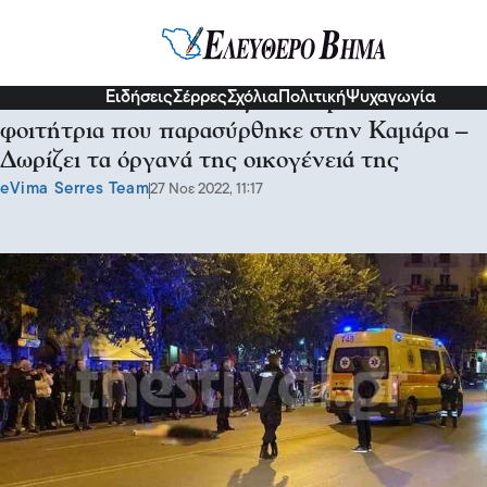
Κοινωνία
Ειδήσεις
Σέρρες
Σχόλια
Πολιτική
Ψυχαγωγία
Θεσσαλονίκη: Κατέληξε η 21χρονη
φοιτήτρια που παρασύρθηκε στην Καμάρα –
Δωρίζει τα όργανά της οικογένειά της
eVima Serres Team
27 Νοε 2022, 11:17