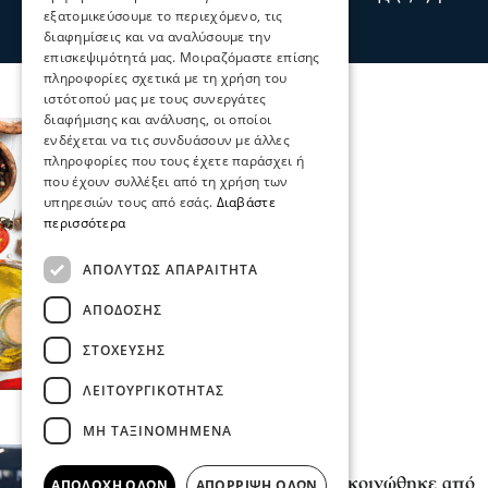
πυρκαγιά στο χωριό Μουζάκι Ηλείας.
εξατομικεύσουμε το περιεχόμενο, τις
πριν 2 λεπτά
διαφημίσεις και να αναλύσουμε την
επισκεψιμότητά μας. Μοιραζόμαστε επίσης
πληροφορίες σχετικά με τη χρήση του
ιστότοπού μας με τους συνεργάτες
διαφήμισης και ανάλυσης, οι οποίοι
ενδέχεται να τις συνδυάσουν με άλλες
πληροφορίες που τους έχετε παράσχει ή
που έχουν συλλέξει από τη χρήση των
υπηρεσιών τους από εσάς.
Διαβάστε
περισσότερα
ΑΠΟΛΎΤΩΣ ΑΠΑΡΑΊΤΗΤΑ
ΑΠΌΔΟΣΗΣ
ΣΤΌΧΕΥΣΗΣ
ΛΕΙΤΟΥΡΓΙΚΌΤΗΤΑΣ
ΜΗ ΤΑΞΙΝΟΜΗΜΈΝΑ
Επικαιρότητα
Ο Γιώργος Μασούρας ανακοινώθηκε από
ΑΠΟΔΟΧΉ ΌΛΩΝ
ΑΠΌΡΡΙΨΗ ΌΛΩΝ