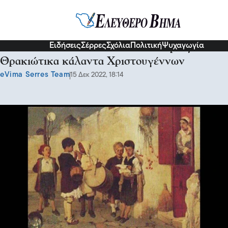
Σερραικά Νέα
Ειδήσεις
Σέρρες
Σχόλια
Πολιτική
Ψυχαγωγία
Το Σάββατο στην Πλατεία Ελευθερίας
Θρακιώτικα κάλαντα Χριστουγέννων
eVima Serres Team
15 Δεκ 2022, 18:14