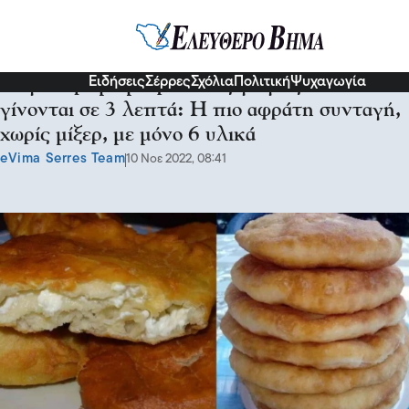
Γεύσεις
Ειδήσεις
Σέρρες
Σχόλια
Πολιτική
Ψυχαγωγία
Τηγανόψωμα με φέτα της γιαγιάς που
γίνονται σε 3 λεπτά: Η πιο αφράτη συνταγή,
χωρίς μίξερ, με μόνο 6 υλικά
eVima Serres Team
10 Νοε 2022, 08:41