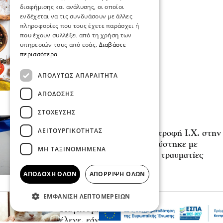
διαφήμισης και ανάλυσης, οι οποίοι
ενδέχεται να τις συνδυάσουν με άλλες
πληροφορίες που τους έχετε παράσχει ή
που έχουν συλλέξει από τη χρήση των
υπηρεσιών τους από εσάς.
Διαβάστε
περισσότερα
ΑΠΟΛΎΤΩΣ ΑΠΑΡΑΊΤΗΤΑ
ΑΠΌΔΟΣΗΣ
ΣΤΌΧΕΥΣΗΣ
Επικαιρότητα
Κοινωνία
ΛΕΙΤΟΥΡΓΙΚΌΤΗΤΑΣ
Σοβαρό τροχαίο από αναστροφή Ι.Χ. στην
Αθηνών-Σουνίου: Συγκρούστηκε με
ΜΗ ΤΑΞΙΝΟΜΗΜΈΝΑ
μηχανή της ΔΙ.ΑΣ. – Δύο τραυματίες
αστυνομικοί
ΑΠΟΔΟΧΉ ΌΛΩΝ
ΑΠΌΡΡΙΨΗ ΌΛΩΝ
πριν 3 λεπτά
ΕΜΦΆΝΙΣΗ ΛΕΠΤΟΜΕΡΕΙΏΝ
Ψυχαγωγία
Ζώα
Παγκόσμια Ημέρα Γάτας: Τι θα μας
έλεγε, εάν μπορούσε να μιλήσει;