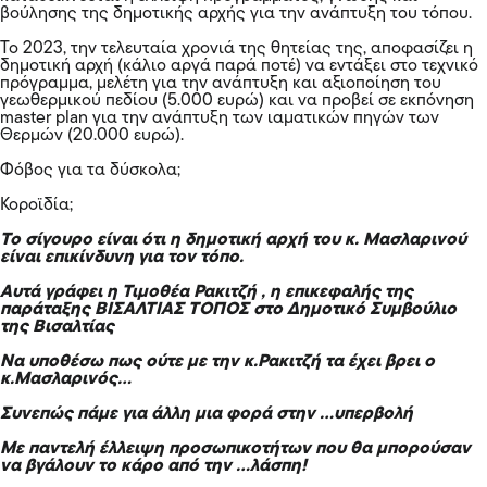
βούλησης της δημοτικής αρχής για την ανάπτυξη του τόπου.
Το 2023, την τελευταία χρονιά της θητείας της, αποφασίζει η
δημοτική αρχή (κάλιο αργά παρά ποτέ) να εντάξει στο τεχνικό
πρόγραμμα, μελέτη για την ανάπτυξη και αξιοποίηση του
γεωθερμικού πεδίου (5.000 ευρώ) και να προβεί σε εκπόνηση
master plan για την ανάπτυξη των ιαματικών πηγών των
Θερμών (20.000 ευρώ).
Φόβος για τα δύσκολα;
Κοροϊδία;
Το σίγουρο είναι ότι η δημοτική αρχή του κ. Μασλαρινού
είναι επικίνδυνη για τον τόπο.
Αυτά γ
ράφει η Τιμοθέα Ρακιτζή , η επικεφαλής της
παράταξης ΒΙΣΑΛΤΙΑΣ ΤΟΠΟΣ στο Δημοτικό Συμβούλιο
της Βισαλτίας
Να υποθέσω πως ούτε με την κ.Ρακιτζή τα έχει βρει ο
κ.Μασλαρινός…
Συνεπώς πάμε για άλλη μια φορά στην …υπερβολή
Με παντελή έλλειψη προσωπικοτήτων που θα μπορούσαν
να βγάλουν το κάρο από την …λάσπη!