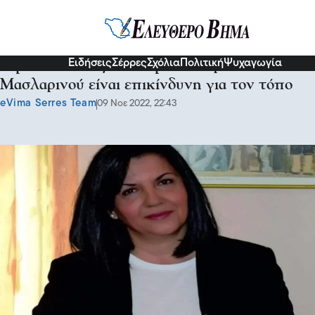
Σχόλια και...άλλα
Ειδήσεις
Σέρρες
Σχόλια
Πολιτική
Ψυχαγωγία
Τιμοθέα Ρακιτζή:Η δημοτική αρχή του κ.
Μασλαρινού είναι επικίνδυνη για τον τόπο
eVima Serres Team
09 Νοε 2022, 22:43