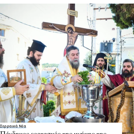
Σερραικά Νέα