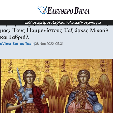
Σχόλια και...άλλα
Ειδήσεις
Σέρρες
Σχόλια
Πολιτική
Ψυχαγωγία
Τιμούμε σήμερα τους προστάτες της πόλης
μας: Τους Παμμεγίστους Ταξιάρχες Μιχαήλ
και Γαβριήλ
eVima Serres Team
08 Νοε 2022, 05:31