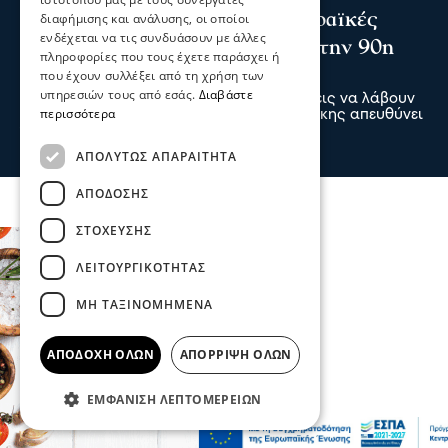
Το Επιμελητήριο καλεί τις Σερραϊκές
διαφήμισης και ανάλυσης, οι οποίοι
ενδέχεται να τις συνδυάσουν με άλλες
επιχειρήσεις να λάβουν μέρος στην 90η
πληροφορίες που τους έχετε παράσχει ή
Δ.Ε.Θ.
που έχουν συλλέξει από τη χρήση των
υπηρεσιών τους από εσάς.
Διαβάστε
Πρόσκληση προς τις Σερραϊκές επιχειρήσεις να λάβουν
περισσότερα
μέρος στην 90η Διεθνή Έκθεση Θεσσαλονίκης απευθύνει
το Επιμελητήριο Σερρών
05 Αυγ 2026, 20:28
ΑΠΟΛΎΤΩΣ ΑΠΑΡΑΊΤΗΤΑ
ΑΠΌΔΟΣΗΣ
ΣΤΌΧΕΥΣΗΣ
ΛΕΙΤΟΥΡΓΙΚΌΤΗΤΑΣ
ΜΗ ΤΑΞΙΝΟΜΗΜΈΝΑ
ΑΠΟΔΟΧΉ ΌΛΩΝ
ΑΠΌΡΡΙΨΗ ΌΛΩΝ
ΕΜΦΆΝΙΣΗ ΛΕΠΤΟΜΕΡΕΙΏΝ