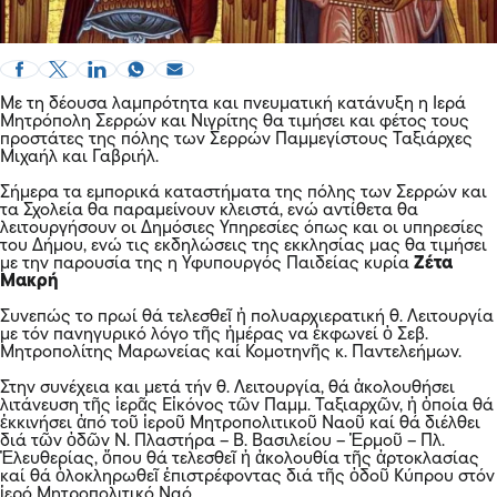
Με τη δέουσα λαμπρότητα και πνευματική κατάνυξη η Ιερά
Μητρόπολη Σερρών και Νιγρίτης θα τιμήσει και φέτος τους
προστάτες της πόλης των Σερρών Παμμεγίστους Ταξιάρχες
Μιχαήλ και Γαβριήλ.
Σήμερα τα εμπορικά καταστήματα της πόλης των Σερρών και
τα Σχολεία θα παραμείνουν κλειστά, ενώ αντίθετα θα
λειτουργήσουν οι Δημόσιες Υπηρεσίες όπως και οι υπηρεσίες
του Δήμου, ενώ τις εκδηλώσεις της εκκλησίας μας θα τιμήσει
με την παρουσία της η Υφυπουργός Παιδείας κυρία
Ζέτα
Μακρή
Συνεπώς το πρωί θά τελεσθεῖ ἡ πολυαρχιερατική θ. Λειτουργία
με τόν πανηγυρικό λόγο τῆς ἡμέρας να ἐκφωνεί ὁ Σεβ.
Μητροπολίτης Μαρωνείας καί Κομοτηνῆς κ. Παντελεήμων.
Στην συνέχεια και μετά τήν θ. Λειτουργία, θά ἀκολουθήσει
λιτάνευση τῆς ἱερᾶς Εἰκόνος τῶν Παμμ. Ταξιαρχῶν, ἡ ὁποία θά
ἐκκινήσει ἀπό τοῦ ἱεροῦ Μητροπολιτικοῦ Ναοῦ καί θά διέλθει
διά τῶν ὁδῶν Ν. Πλαστήρα – Β. Βασιλείου – Ἑρμοῦ – Πλ.
Ἐλευθερίας, ὅπου θά τελεσθεῖ ἡ ἀκολουθία τῆς ἀρτοκλασίας
καί θά ὁλοκληρωθεῖ ἐπιστρέφοντας διά τῆς ὁδοῦ Κύπρου στόν
ἱερό Μητροπολιτικό Ναό