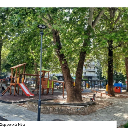
Σερραικά Νέα