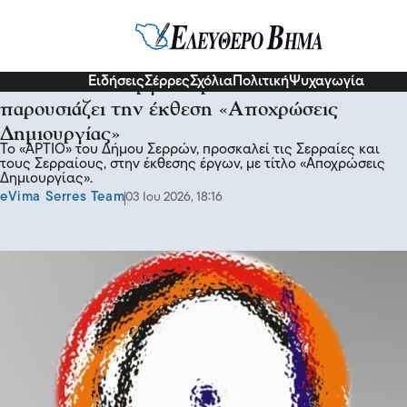
Σερραικά Νέα
Ειδήσεις
Σέρρες
Σχόλια
Πολιτική
Ψυχαγωγία
Το Εικαστικό Εργαστήριο «ΑΡΤΙΟ»
παρουσιάζει την έκθεση «Αποχρώσεις
Δημιουργίας»
Το «ΑΡΤΙΟ» του Δήμου Σερρών, προσκαλεί τις Σερραίες και
τους Σερραίους, στην έκθεσης έργων, με τίτλο «Αποχρώσεις
Δημιουργίας».
eVima Serres Team
03 Ιου 2026, 18:16