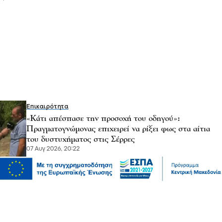
Επικαιρότητα
«Κάτι απέσπασε την προσοχή του οδηγού»:
Πραγματογνώμονας επιχειρεί να ρίξει φως στα αίτια
του δυστυχήματος στις Σέρρες
07 Αυγ 2026, 20:22
Μόδα
10 συμβουλές για να διατηρείτε τα ρούχα σας σαν
καινούργια
07 Αυγ 2026, 20:17