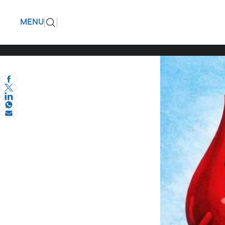
Το Σάββα
ΠΙΣΩ
MENU
Ο Πολιτιστικός Σ
διοργανώνει Εθελ
eVima Serres Team
0
Επικαιρότητα