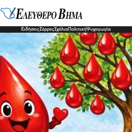
το εθελοντική Αιμοδοσία στα Κα
ύλλογος Καλών Δένδρων σε συνεργασία με το Δημοτικό Σχολεί
οντική Αιμοδοσία
3 Ιου 2026, 18:20
Ειδήσεις
Σέρρες
Σχόλια
Πολιτική
Ψυχαγωγία