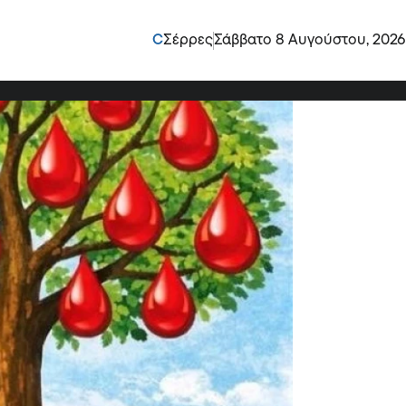
λά Δένδρα
C
Σέρρες
Σάββατο 8 Αυγούστου, 2026
ο και το Νηπιαγωγείο Καλών Δένδρων