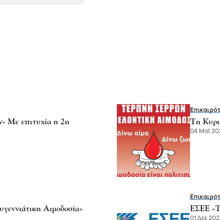
Επικαιρό
 Με επιτυχία η 2η
Τη Κυρι
04 Μαΐ 202
Επικαιρό
γεννιάτικη Αιμοδοσία»
ΕΣΕΕ -T
01 Δεκ 2025