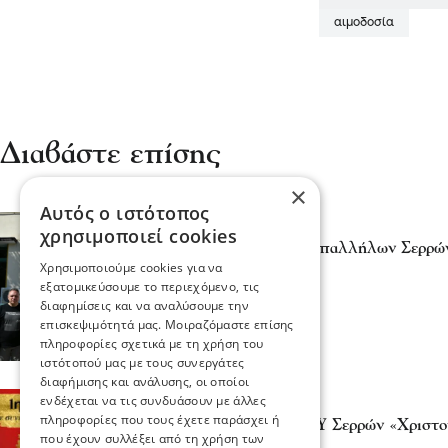
αιμοδοσία
Διαβάστε επίσης
×
Αυτός ο ιστότοπος
Σερραικά Νέα
χρησιμοποιεί cookies
Ένωση Αστυνομικών Υπαλλήλων Σερρών-
Χρησιμοποιούμε cookies για να
εθελοντική αιμοδοσία
εξατομικεύσουμε το περιεχόμενο, τις
17 Ιου 2026, 18:47
διαφημίσεις και να αναλύσουμε την
επισκεψιμότητά μας. Μοιραζόμαστε επίσης
πληροφορίες σχετικά με τη χρήση του
ιστότοπού μας με τους συνεργάτες
διαφήμισης και ανάλυσης, οι οποίοι
ενδέχεται να τις συνδυάσουν με άλλες
Σερραικά Νέα
πληροφορίες που τους έχετε παράσχει ή
Τη Τρίτη από τη ΤΟΜΥ Σερρών «Χριστου
που έχουν συλλέξει από τη χρήση των
05 Δεκ 2025, 21:39