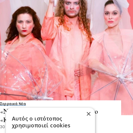
Σερραικά Νέα
«ΝΕΦΕΛΕΣ» του Αριστοφάνη στο
×
Αυτός ο ιστότοπος
«Καλοκαίρι της κωμωδίας 2026»
χρησιμοποιεί cookies
30 Ιου 2026, 19:50