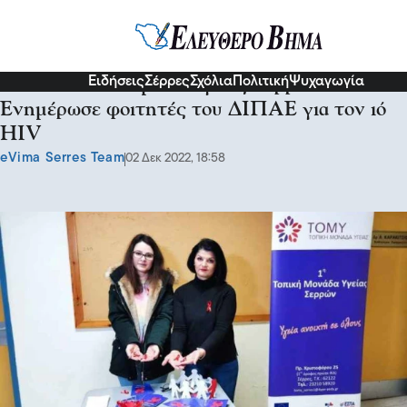
Σχόλια και...άλλα
Ειδήσεις
Σέρρες
Σχόλια
Πολιτική
Ψυχαγωγία
Η 1η Τοπική Ομάδα Υγείας Σερρών:
Ενημέρωσε φοιτητές του ΔΙΠΑΕ για τον ιό
HIV
eVima Serres Team
02 Δεκ 2022, 18:58