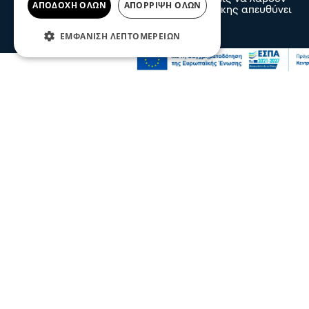
ΑΠΟΔΟΧΉ ΌΛΩΝ
ΑΠΌΡΡΙΨΗ ΌΛΩΝ
μέρος στην 90η Διεθνή Έκθεση Θεσσαλονίκης απευθύνει
το Επιμελητήριο Σερρών
05 Αυγ 2026, 20:28
ΕΜΦΆΝΙΣΗ ΛΕΠΤΟΜΕΡΕΙΏΝ
Σερραικά Νέα