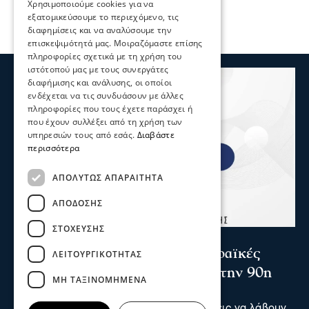
Χρησιμοποιούμε cookies για να
εξατομικεύσουμε το περιεχόμενο, τις
διαφημίσεις και να αναλύσουμε την
επισκεψιμότητά μας. Μοιραζόμαστε επίσης
πληροφορίες σχετικά με τη χρήση του
ιστότοπού μας με τους συνεργάτες
διαφήμισης και ανάλυσης, οι οποίοι
ενδέχεται να τις συνδυάσουν με άλλες
πληροφορίες που τους έχετε παράσχει ή
που έχουν συλλέξει από τη χρήση των
υπηρεσιών τους από εσάς.
Διαβάστε
περισσότερα
ΑΠΟΛΎΤΩΣ ΑΠΑΡΑΊΤΗΤΑ
ΑΠΌΔΟΣΗΣ
ΣΤΌΧΕΥΣΗΣ
Σερραικά Νέα
Το Επιμελητήριο καλεί τις Σερραϊκές
ΛΕΙΤΟΥΡΓΙΚΌΤΗΤΑΣ
επιχειρήσεις να λάβουν μέρος στην 90η
ΜΗ ΤΑΞΙΝΟΜΗΜΈΝΑ
Δ.Ε.Θ.
Πρόσκληση προς τις Σερραϊκές επιχειρήσεις να λάβουν