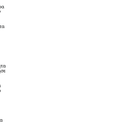
ρα
ν
τα
ητα
ησε
ά
ο
να