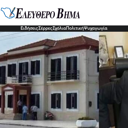
Κλεάνθη Κοτσακιαχίδη: Επίσημη 
ς
6 Οκτ 2022, 17:16
Ειδήσεις
Σέρρες
Σχόλια
Πολιτική
Ψυχαγωγία