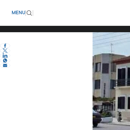
Για τον 
ΠΙΣΩ
MENU
γνωριμία
eVima Serres Team
2
Σερραικά Νέα