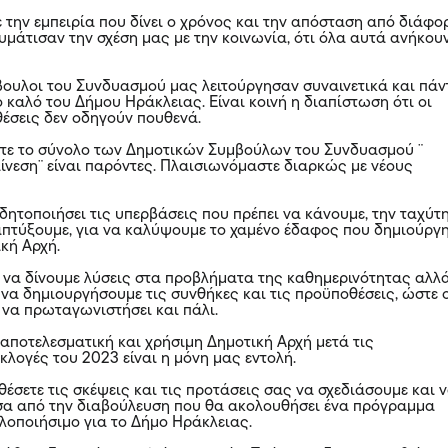
ε την εμπειρία που δίνει ο χρόνος και την απόσταση από διάφο
υμάτισαν την σχέση μας με την κοινωνία, ότι όλα αυτά ανήκου
βουλοι του Συνδυασμού μας λειτούργησαν συναινετικά και πάν
ο καλό του Δήμου Ηράκλειας. Είναι κοινή η διαπίστωση ότι οι
έσεις δεν οδηγούν πουθενά.
τε το σύνολο των Δημοτικών Συμβούλων του Συνδυασμού ¨
ίνεση¨ είναι παρόντες. Πλαισιωνόμαστε διαρκώς με νέους
δητοποιήσει τις υπερβάσεις που πρέπει να κάνουμε, την ταχύτ
απτύξουμε, για να καλύψουμε το χαμένο έδαφος που δημιούργ
κή Αρχή.
ι να δίνουμε λύσεις στα προβλήματα της καθημερινότητας αλλ
 να δημιουργήσουμε τις συνθήκες και τις προϋποθέσεις, ώστε 
να πρωταγωνιστήσει και πάλι.
 αποτελεσματική και χρήσιμη Δημοτική Αρχή μετά τις
κλογές του 2023 είναι η μόνη μας εντολή.
έσετε τις σκέψεις και τις προτάσεις σας να σχεδιάσουμε και 
α από την διαβούλευση που θα ακολουθήσει ένα πρόγραμμα
υλοποιήσιμο για το Δήμο Ηράκλειας.