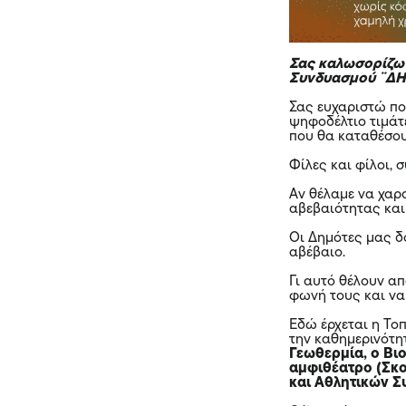
Σας καλωσορίζω 
Συνδυασμού ¨Δ
Σας ευχαριστώ πο
ψηφοδέλτιο τιμάτ
που θα καταθέσου
Φίλες και φίλοι, 
Αν θέλαμε να χαρα
αβεβαιότητας και
Οι Δημότες μας δ
αβέβαιο.
Γι αυτό θέλουν α
φωνή τους και να
Εδώ έρχεται η Τοπ
την καθημερινότη
Γεωθερμία, ο Βι
αμφιθέατρο (Σκο
και Αθλητικών Σ