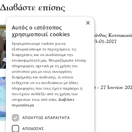
Διαβάστε επίσης
×
Αυτός ο ιστότοπος
Σχόλια και...άλλα
χρησιμοποιεί cookies
Δήμος Ηράκλειας - Κλεάνθης Κοτσακιαχίδ
από 07-07-2026 μέχρι 03-01-2027
Χρησιμοποιούμε cookies για να
08 Ιου 2026, 14:58
εξατομικεύσουμε το περιεχόμενο, τις
διαφημίσεις και να αναλύσουμε την
επισκεψιμότητά μας. Μοιραζόμαστε επίσης
πληροφορίες σχετικά με τη χρήση του
ιστότοπού μας με τους συνεργάτες
διαφήμισης και ανάλυσης, οι οποίοι
Σερραικά Νέα
ενδέχεται να τις συνδυάσουν με άλλες
3ο Lakedam Festival - 26 - 27 Ιουνίου 2
πληροφορίες που τους έχετε παράσχει ή
22 Ιου 2026, 18:47
που έχουν συλλέξει από τη χρήση των
υπηρεσιών τους από εσάς.
Διαβάστε
περισσότερα
ΑΠΟΛΎΤΩΣ ΑΠΑΡΑΊΤΗΤΑ
ΑΠΌΔΟΣΗΣ