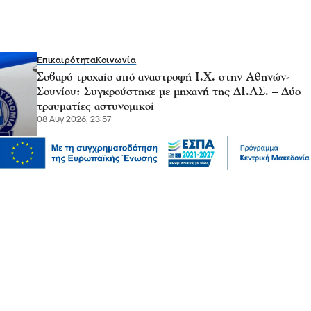
Επικαιρότητα
Κοινωνία
Σοβαρό τροχαίο από αναστροφή Ι.Χ. στην Αθηνών-
Σουνίου: Συγκρούστηκε με μηχανή της ΔΙ.ΑΣ. – Δύο
τραυματίες αστυνομικοί
08 Αυγ 2026, 23:57
Ψυχαγωγία
Ζώα
Παγκόσμια Ημέρα Γάτας: Τι θα μας έλεγε, εάν
μπορούσε να μιλήσει;
08 Αυγ 2026, 23:50
Επικαιρότητα
Κοινωνία
Σάκης Αρναούτογλου: Όταν η Μεσόγειος φτάνει τους
33 βαθμούς, τι σημαίνει πραγματικά?