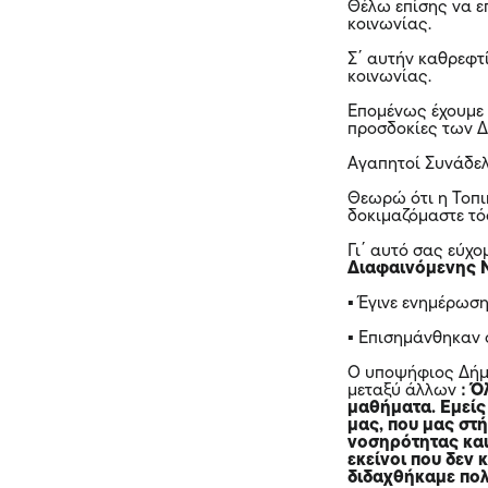
Θέλω επίσης να ε
κοινωνίας.
Σ΄ αυτήν καθρεφτ
κοινωνίας.
Επομένως έχουμε ν
προσδοκίες των 
Αγαπητοί Συνάδελ
Θεωρώ ότι η Τοπι
δοκιμαζόμαστε τόσ
Γι΄ αυτό σας εύχο
Διαφαινόμενης 
▪ Έγινε ενημέρωσ
▪ Επισημάνθηκαν 
Ο υποψήφιος Δήμ
μεταξύ άλλων ꓽ
Όλ
μαθήματα. Εμείς
μας, που μας στή
νοσηρότητας και
εκείνοι που δεν 
διδαχθήκαμε πολ