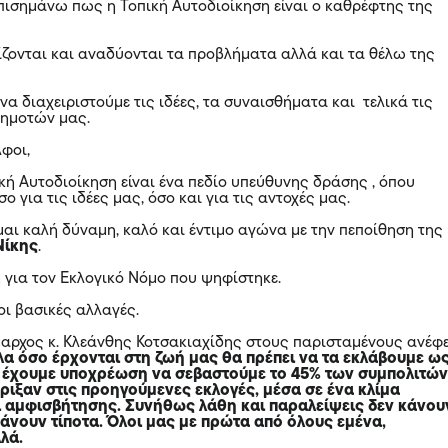
πισημάνω πως η Τοπική Αυτοδιοίκηση είναι ο καθρέφτης της
ίζονται και αναδύονται τα προβλήματα αλλά και τα θέλω της
α διαχειριστούμε τις ιδέες, τα συναισθήματα και τελικά τις
Δημοτών μας.
φοι,
κή Αυτοδιοίκηση είναι ένα πεδίο υπεύθυνης δράσης , όπου
ο για τις ιδέες μας, όσο και για τις αντοχές μας.
μαι καλή δύναμη, καλό και έντιμο αγώνα με την πεποίθηση της
Νίκης
.
η για τον Εκλογικό Νόμο που ψηφίστηκε.
οι βασικές αλλαγές.
αρχος κ. Κλεάνθης Κοτσακιαχίδης στους παρισταμένους ανέφ
α όσο έρχονται στη ζωή μας θα πρέπει να τα εκλάβουμε ω
 έχουμε υποχρέωση να σεβαστούμε το 45% των συμπολιτώ
ριξαν στις προηγούμενες εκλογές, μέσα σε ένα κλίμα
 αμφισβήτησης. Συνήθως λάθη και παραλείψεις δεν κάνου
κάνουν τίποτα. Όλοι μας με πρώτα από όλους εμένα,
λά.