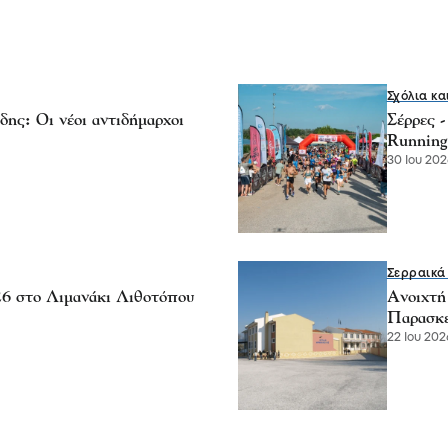
Σχόλια κα
ης: Οι νέοι αντιδήμαρχοι
Σέρρες 
Running
30 Ιου 202
Σερραικά
026 στο Λιμανάκι Λιθοτόπου
Ανοιχτή
Παρασκ
22 Ιου 2026