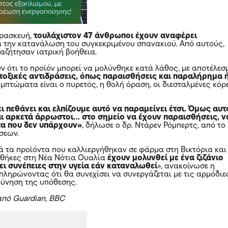
αρασκευή,
τουλάχιστον 47 άνθρωποι έχουν αναφέρει
 την κατανάλωση του συγκεκριμένου σπανακιού. Από αυτούς,
ναζήτησαν ιατρική βοήθεια.
υν ότι το προϊόν μπορεί να μολύνθηκε κατά λάθος, με αποτέλεσ
τοξικές αντιδράσεις, όπως παραισθήσεις και παραλήρημα 
υμπτώματα είναι ο πυρετός, η θολή όραση, οι διεσταλμένες κόρ
.
ι πεθάνει και ελπίζουμε αυτό να παραμείνει έτσι. Όμως αυτ
αι αρκετά άρρωστοι… στο σημείο να έχουν παραισθήσεις, ν
α που δεν υπάρχουν»
, δήλωσε ο δρ. Ντάρεν Ρόμπερτς, από το
άσεων.
τά τα προϊόντα που καλλιεργήθηκαν σε φάρμα στη Βικτόρια και
οθήκες στη Νέα Νότια Ουαλία
έχουν μολυνθεί με ένα ζιζάνιο
ει συνέπειες στην υγεία εάν καταναλωθεί
», ανακοίνωσε η
μπληρώνοντας ότι θα συνεχίσει να συνεργάζεται με τις αρμόδιε
ρεύνηση της υπόθεσης.
πό Guardian, BBC