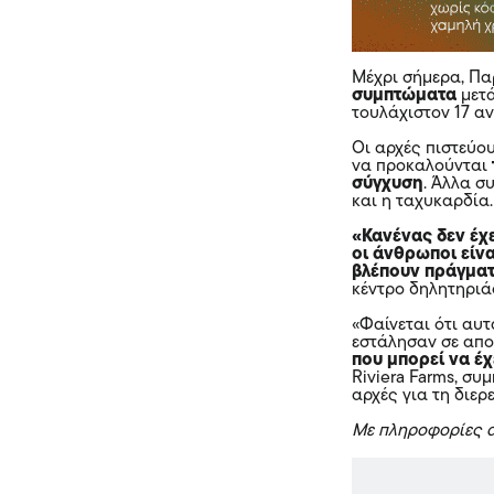
Μέχρι σήμερα, Π
συμπτώματα
μετά
τουλάχιστον 17 α
Οι αρχές πιστεύο
να προκαλούνται
σύγχυση
. Άλλα σ
και η ταχυκαρδία
«Κανένας δεν έχε
οι άνθρωποι είν
βλέπουν πράγματ
κέντρο δηλητηρι
«Φαίνεται ότι αυ
εστάλησαν σε απ
που μπορεί να έχ
Riviera Farms, συ
αρχές για τη διε
Με πληροφορίες α