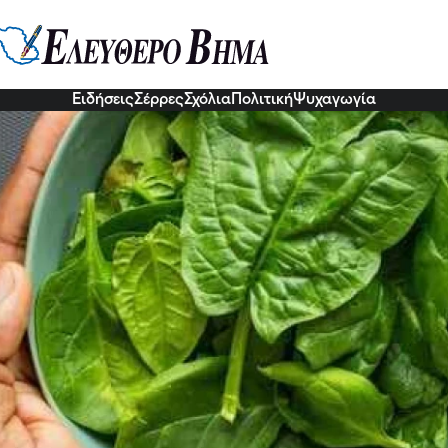
υναγερμός: Τοξικό σπανάκι προκα
στραλία)
8 Δεκ 2022, 13:55
Ειδήσεις
Σέρρες
Σχόλια
Πολιτική
Ψυχαγωγία