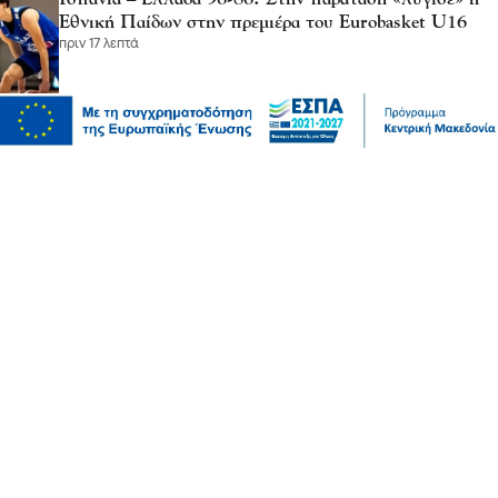
Εθνική Παίδων στην πρεμιέρα του Eurobasket U16
πριν 17 λεπτά
Επικαιρότητα
Καιρός αύριο: Άνεμοι 5 μποφόρ στην Αττική, έως 39
βαθμούς η θερμοκρασία στη χώρα – Πού θα βρέξει
πριν 21 λεπτά
Ψυχαγωγία
Μαρία Ηλιάκη: Η προσωπική νίκη στις διακοπές και
η μάχη με τη διάσπαση προσοχής μετά την εγκυμοσύνη
πριν 25 λεπτά
Ψυχαγωγία
Ακύρωσε live εμφάνιση η Ανδρομάχη λόγω
φαρυγγίτιδας - Ζήτησε συγγνώμη από τους θαυμαστές
της
πριν 27 λεπτά