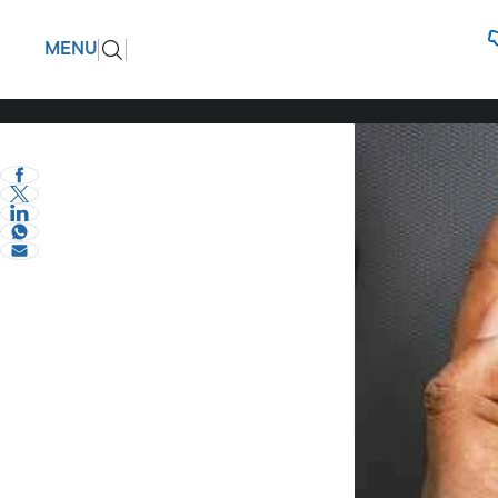
Σήμανε σ
ΠΙΣΩ
MENU
(στην Αυ
eVima Serres Team
1
Κόσμος