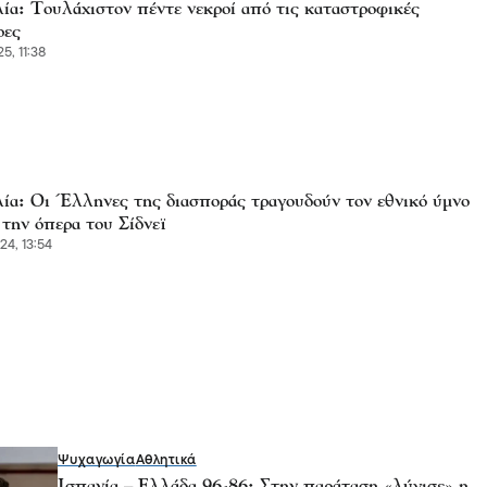
ία: Τουλάχιστον πέντε νεκροί από τις καταστροφικές
ρες
5, 11:38
ία: Οι Έλληνες της διασποράς τραγουδούν τον εθνικό ύμνο
την όπερα του Σίδνεϊ
4, 13:54
Ψυχαγωγία
Αθλητικά
Ισπανία – Ελλάδα 96-86: Στην παράταση «λύγισε» η