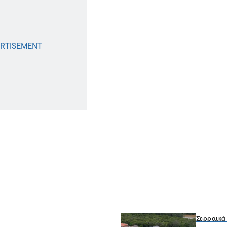
Σερραικά