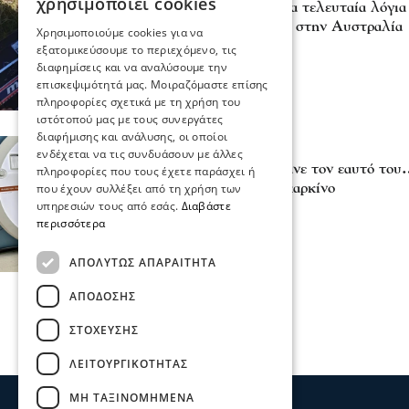
χρησιμοποιεί cookies
«Μην με δαγκώνεις»: Τα τελευταία λόγι
τον σκοτώσει καρχαρίας στην Αυστραλία
Χρησιμοποιούμε cookies για να
06 Σεπ 2025, 23:42
εξατομικεύσουμε το περιεχόμενο, τις
διαφημίσεις και να αναλύσουμε την
επισκεψιμότητά μας. Μοιραζόμαστε επίσης
πληροφορίες σχετικά με τη χρήση του
ιστότοπού μας με τους συνεργάτες
διαφήμισης και ανάλυσης, οι οποίοι
Κόσμος
ενδέχεται να τις συνδυάσουν με άλλες
Αυστραλία: Γιατρός έκανε τον εαυτό του
πληροφορίες που τους έχετε παράσχει ή
απαλλάχθηκε από τον καρκίνο
που έχουν συλλέξει από τη χρήση των
υπηρεσιών τους από εσάς.
Διαβάστε
14 Μαΐ 2024, 14:31
περισσότερα
ΑΠΟΛΎΤΩΣ ΑΠΑΡΑΊΤΗΤΑ
ΑΠΌΔΟΣΗΣ
ΣΤΌΧΕΥΣΗΣ
ΛΕΙΤΟΥΡΓΙΚΌΤΗΤΑΣ
ΜΗ ΤΑΞΙΝΟΜΗΜΈΝΑ