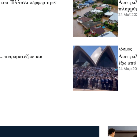
α του Έλληνα σέρφερ πριν
Αυστραλ
πλημμύ
24 Μαΐ 202
Κόσμος
… πειραματόζωο και
Αυστραλ
έξω από 
24 Μαρ 202