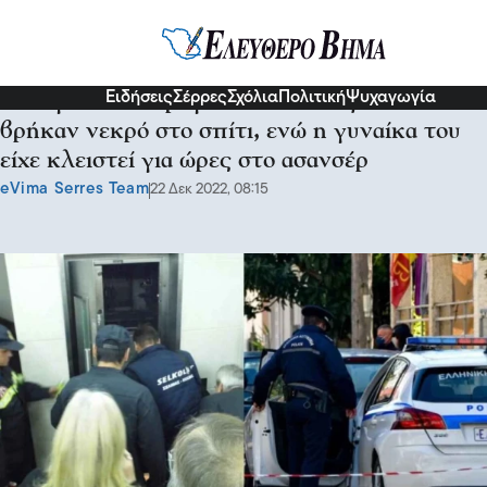
Κοινωνία
Ειδήσεις
Σέρρες
Σχόλια
Πολιτική
Ψυχαγωγία
Οικογενειακή τραγωδία στην Κοζάνη: Τον
βρήκαν νεκρό στο σπίτι, ενώ η γυναίκα του
είχε κλειστεί για ώρες στο ασανσέρ
eVima Serres Team
22 Δεκ 2022, 08:15