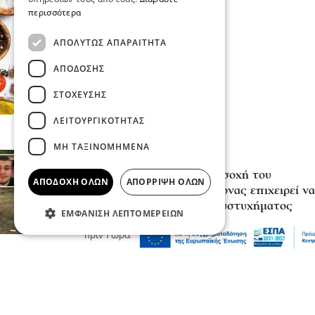
περισσότερα
ΑΠΟΛΎΤΩΣ ΑΠΑΡΑΊΤΗΤΑ
ΑΠΌΔΟΣΗΣ
ΣΤΌΧΕΥΣΗΣ
ΛΕΙΤΟΥΡΓΙΚΌΤΗΤΑΣ
ΜΗ ΤΑΞΙΝΟΜΗΜΈΝΑ
Επικαιρότητα
«Κάτι απέσπασε την προσοχή του
ΑΠΟΔΟΧΉ ΌΛΩΝ
ΑΠΌΡΡΙΨΗ ΌΛΩΝ
οδηγού»: Πραγματογνώμονας επιχειρεί να
ρίξει φως στα αίτια του δυστυχήματος
ΕΜΦΆΝΙΣΗ ΛΕΠΤΟΜΕΡΕΙΏΝ
στις Σέρρες
πριν 1 ώρα
Μόδα
10 συμβουλές για να διατηρείτε τα ρούχα
σας σαν καινούργια
πριν 1 ώρα