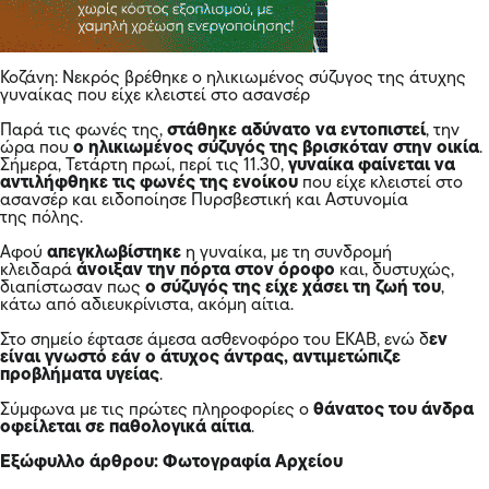
Κοζάνη: Νεκρός βρέθηκε ο ηλικιωμένος σύζυγος της άτυχης
γυναίκας που είχε κλειστεί στο ασανσέρ
Παρά τις φωνές της,
στάθηκε αδύνατο να εντοπιστεί
, την
ώρα που
ο ηλικιωμένος σύζυγός της βρισκόταν στην οικία
.
Σήμερα, Τετάρτη πρωί, περί τις 11.30,
γυναίκα φαίνεται να
αντιλήφθηκε τις φωνές της ενοίκου
που είχε κλειστεί στο
ασανσέρ και ειδοποίησε Πυρσβεστική και Αστυνομία
της πόλης.
Αφού
απεγκλωβίστηκε
η γυναίκα, με τη συνδρομή
κλειδαρά
άνοιξαν την πόρτα στον όροφο
και, δυστυχώς,
διαπίστωσαν πως
ο σύζυγός της είχε χάσει τη ζωή του
,
κάτω από αδιευκρίνιστα, ακόμη αίτια.
Στο σημείο έφτασε άμεσα ασθενοφόρο του ΕΚΑΒ, ενώ δ
εν
είναι γνωστό εάν ο άτυχος άντρας, αντιμετώπιζε
προβλήματα υγείας
.
Σύμφωνα με τις πρώτες πληροφορίες ο
θάνατος του άνδρα
οφείλεται σε παθολογικά αίτια
.
Εξώφυλλο άρθρου: Φωτογραφία Αρχείου