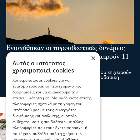
Ενισχύθηκαν οι πυροσβεστικές δυνάμεις
×
στη φωτιά στην Κορινθία - Επιχειρούν 11
Αυτός ο ιστότοπος
εναέρια μέσα
χρησιμοποιεί cookies
Ενισχύθηκαν οι πυροσβεστικές δυνάμεις που επιχειρούν
στην πυρκαγιά που έχει ξεσπάσει σε αγροτοδασική
Χρησιμοποιούμε cookies για να
έκταση, στην περιοχή Στεφάνι Κορίνθου.
εξατομικεύσουμε το περιεχόμενο, τις
πριν 1 ώρα
διαφημίσεις και να αναλύσουμε την
επισκεψιμότητά μας. Μοιραζόμαστε επίσης
πληροφορίες σχετικά με τη χρήση του
ιστότοπού μας με τους συνεργάτες
διαφήμισης και ανάλυσης, οι οποίοι
ενδέχεται να τις συνδυάσουν με άλλες
πληροφορίες που τους έχετε παράσχει ή
που έχουν συλλέξει από τη χρήση των
υπηρεσιών τους από εσάς.
Διαβάστε