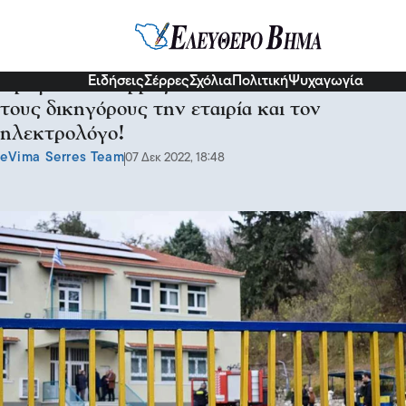
Σερραικά Νέα
Ειδήσεις
Σέρρες
Σχόλια
Πολιτική
Ψυχαγωγία
Τραγωδία – Σέρρες: Κοινή ανακοίνωση από
τους δικηγόρους την εταιρία και τον
ηλεκτρολόγο!
eVima Serres Team
07 Δεκ 2022, 18:48