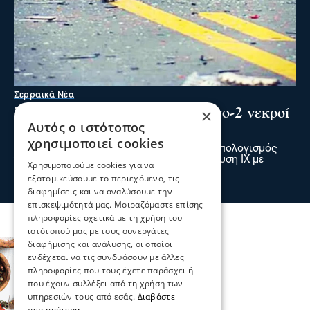
Σερραικά Νέα
×
Σέρρες: Τραγωδία στην άσφαλτο-2 νεκροί
Αυτός ο ιστότοπος
σε τροχαίο στην Παλαιοκώμη
χρησιμοποιεί cookies
Δύο νεκροί και ένας τραυματίας είναι ο απολογισμός
τροχαίου δυστυχήματος μετά από σύγκρουση ΙΧ με
Χρησιμοποιούμε cookies για να
φορτηγό το πρωί στην Παλαιοκώμη
εξατομικεύσουμε το περιεχόμενο, τις
πριν 2 λεπτά
διαφημίσεις και να αναλύσουμε την
επισκεψιμότητά μας. Μοιραζόμαστε επίσης
πληροφορίες σχετικά με τη χρήση του
ιστότοπού μας με τους συνεργάτες
διαφήμισης και ανάλυσης, οι οποίοι
ενδέχεται να τις συνδυάσουν με άλλες
πληροφορίες που τους έχετε παράσχει ή
που έχουν συλλέξει από τη χρήση των
υπηρεσιών τους από εσάς.
Διαβάστε
περισσότερα