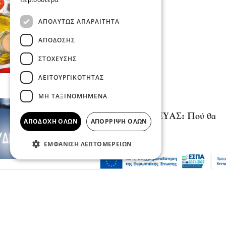
ΑΠΟΛΎΤΩΣ ΑΠΑΡΑΊΤΗΤΑ
ΑΠΌΔΟΣΗΣ
ΣΤΌΧΕΥΣΗΣ
ΛΕΙΤΟΥΡΓΙΚΌΤΗΤΑΣ
ΜΗ ΤΑΞΙΝΟΜΗΜΈΝΑ
Σερραικά Νέα
Έκτακτη Ανακοίνωση ΔΕΥΑΣ: Πού θα
ΑΠΟΔΟΧΉ ΌΛΩΝ
ΑΠΌΡΡΙΨΗ ΌΛΩΝ
γίνει αύριο διακοπή
06 Αυγ 2026, 22:06
ΕΜΦΆΝΙΣΗ ΛΕΠΤΟΜΕΡΕΙΏΝ
Πολιτική
Χρηματοδότηση 204,6 εκατ. ευρώ από το
Εθνικό Πρόγραμμα Ανάπτυξης για την
ανάπλαση της ΔΕΘ
06 Αυγ 2026, 21:56