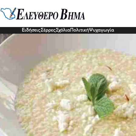
ραχανά με φέτα για να θυμούνται 
 οι καινούριοι
0 Δεκ 2022, 12:46
Ειδήσεις
Σέρρες
Σχόλια
Πολιτική
Ψυχαγωγία