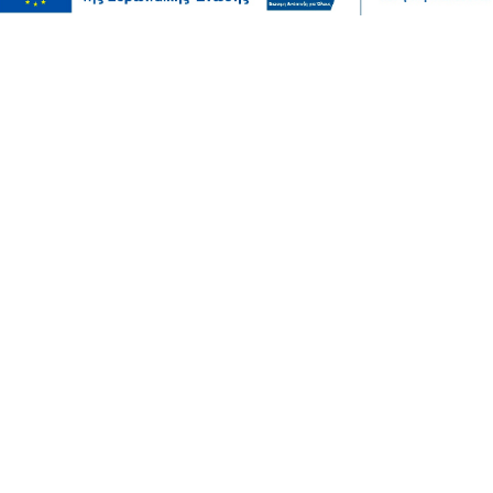
Μόδα
10 συμβουλές για να διατηρείτε τα ρούχα σας σαν
καινούργια
07 Αυγ 2026, 20:17
Ψυχαγωγία
Αθλητικά
Ισπανία – Ελλάδα 96-86: Στην παράταση «λύγισε» η
Εθνική Παίδων στην πρεμιέρα του Eurobasket U16
07 Αυγ 2026, 20:01
Επικαιρότητα
Καιρός αύριο: Άνεμοι 5 μποφόρ στην Αττική, έως 39
βαθμούς η θερμοκρασία στη χώρα – Πού θα βρέξει
07 Αυγ 2026, 19:57