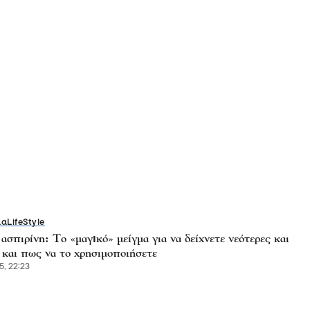
ία
LifeStyle
ασπιρίνη: Το «μαγıκό» μείγμα για να δείχνετε νεότερες και
 και πως να το χρησιμοποιήσετε
5, 22:23