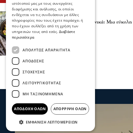
ιστότοπού μας με τους συνεργάτες
διαφήμισης και ανάλυσης, οι οποίοι
ενδέχεται να τις συνδυάσουν με άλλες
Γεύσεις
πληροφορίες που τους έχετε παράσχει ή
Ζυμαρικά με ψητά λαχανικά: Μια εύκολη 
που έχουν συλλέξει από τη χρήση των
31 Αυγ 2025, 15:34
υπηρεσιών τους από εσάς.
Διαβάστε
περισσότερα
ΑΠΟΛΎΤΩΣ ΑΠΑΡΑΊΤΗΤΑ
ΑΠΌΔΟΣΗΣ
ΣΤΌΧΕΥΣΗΣ
ΛΕΙΤΟΥΡΓΙΚΌΤΗΤΑΣ
ΜΗ ΤΑΞΙΝΟΜΗΜΈΝΑ
ΑΠΟΔΟΧΉ ΌΛΩΝ
ΑΠΌΡΡΙΨΗ ΌΛΩΝ
ΕΜΦΆΝΙΣΗ ΛΕΠΤΟΜΕΡΕΙΏΝ