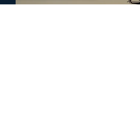
Ενισχύθηκαν οι πυροσβεστικές δυν
Κορινθία - Επιχειρούν 11 εναέρια μ
Ενισχύθηκαν οι πυροσβεστικές δυνάμεις που επιχειρούν
αγροτοδασική έκταση, στην περιοχή Στεφάνι Κορίνθου.
07 Αυγ 2026, 20:24