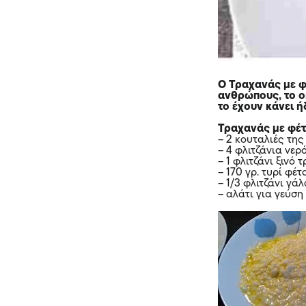
Ο Τραχανάς με φ
ανθρώπους, το ο
το έχουν κάνει ή
Τραχανάς με φέτα
– 2 κουταλιές τη
– 4 φλιτζάνια νερ
– 1 φλιτζάνι ξινό 
– 170 γρ. τυρί φέ
– 1/3 φλιτζάνι γά
– αλάτι για γεύση