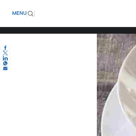
Συνταγή τ
ΠΙΣΩ
MENU
μαθαίνουν
eVima Serres Team
1
Γεύσεις