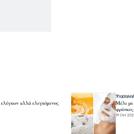
Ψυχαγωγ
 ελέγχων αλλά ελεγχόμενος
Μέλι με 
φρέσκες
19 Οκτ 202