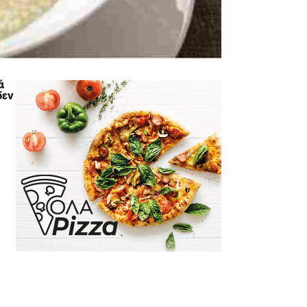
ά
δεν