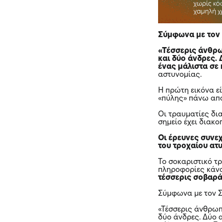
Σύμφωνα με τον Σ
«Τέσσερις άνθρωπ
και δύο άνδρες.
ένας μάλιστα σε
αστυνομίας.
Η πρώτη εικόνα ε
«πύλης» πάνω από
Οι τραυματίες δι
σημείο έχει διακοπ
Οι έρευνες συνεχ
του τροχαίου ατ
Το σοκαριστικό τ
πληροφορίες κάν
τέσσερις σοβαρ
Σύμφωνα με τον Σ
«Τέσσερις άνθρωπ
δύο άνδρες. Δύο 