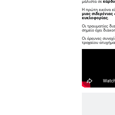
μάλιστα σε
καρδι
Η πρώτη εικόνα ε
μιας
σιδερένιας 
κυκλοφορίας
.
Οι τραυματίες δι
σημείο έχει διακοπ
Οι έρευνες συνεχί
τροχαίου ατυχήμα