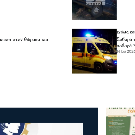
Σχόλια κα
άκωση στον θώρακα και
Σοβαρό 
σοβαρά 
14 Ιου 2026