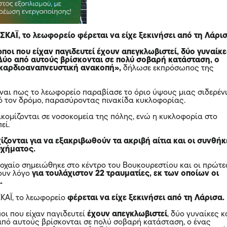
ΚΑΪ, το λεωφορείο φέρεται να είχε ξεκινήσει από τη Λάρισ
οι που είχαν παγιδευτεί έχουν απεγκλωβιστεί, δύο γυναίκ
 Δύο από αυτούς βρίσκονται σε πολύ σοβαρή κατάσταση, ο
 καρδιοαναπνευστική ανακοπή»,
δήλωσε εκπρόσωπος της
ίναι πως το λεωφορείο παραβίασε το όριο ύψους μιας σιδερέν
 τον δρόμο, παρασύροντας πινακίδα κυκλοφορίας.
ακομίζονται σε νοσοκομεία της πόλης, ενώ η κυκλοφορία στο
εί.
ίζονται για να εξακριβωθούν τα ακριβή αίτια και οι συνθήκ
υχήματος.
ροχαίο σημειώθηκε στο κέντρο του Βουκουρεστίου και οι πρώτε
ουν λόγο
για τουλάχιστον 22 τραυματίες, εκ των οποίων οι
ά.
ΚΑΪ, το λεωφορείο
φέρεται να είχε ξεκινήσει από τη Λάρισα.
οι που είχαν παγιδευτεί
έχουν απεγκλωβιστεί
, δύο γυναίκες κ
από αυτούς βρίσκονται σε πολύ σοβαρή κατάσταση, ο ένας