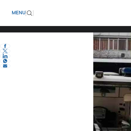
Ρουμανία
ΠΙΣΩ
MENU
πολλοί τ
eVima Serres Team
2
Κόσμος