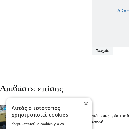
Τροχαίο
Διαβάστε επίσης
×
Αυτός ο ιστότοπος
Επικαιρότητα
χρησιμοποιεί cookies
Πέντε τραυματίες αναμεσά τους τρία παιδ
οδό Θεσσαλονίκης - Ιερισσού
Χρησιμοποιούμε cookies για να
24 Ιου 2026, 20:09