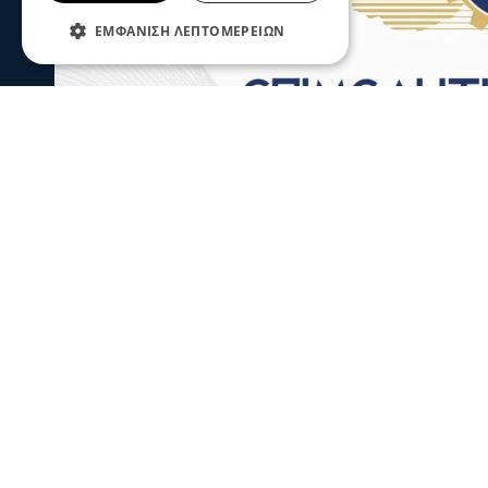
ΕΜΦΆΝΙΣΗ ΛΕΠΤΟΜΕΡΕΙΏΝ
Σερραικά Νέα
Το Επιμελητήριο καλεί τις Σερραϊκ