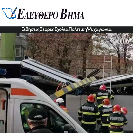
: Τροχαίο με λεωφορείο με 47 Έ
ραυματίες
3 Δεκ 2022, 15:55
Ειδήσεις
Σέρρες
Σχόλια
Πολιτική
Ψυχαγωγία