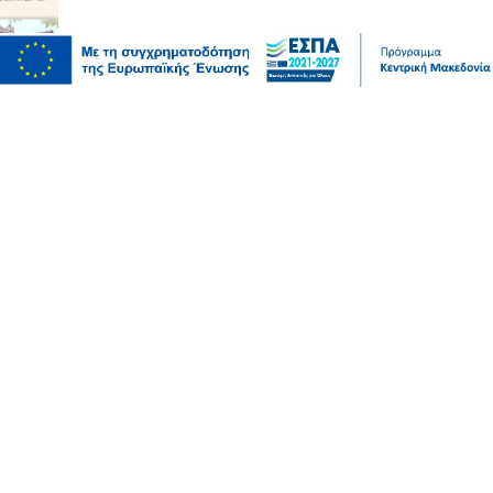
Επικαιρότητα
Αυγερινός, Μουτσάτσου και άλλοι 20 κατά
Καρυστιανού – “Στάση αρχής η αποχώρησή μας”
05 Αυγ 2026, 20:21
Σχόλια και...άλλα
Λευτέρης Αβραμάκης- Σέρρες: Ξέρετε ότι το κράτος
μοίρασε 12 δισεκατομμύρια ευρώ χωρίς να κάνει ούτε
έναν διαγωνισμό;
05 Αυγ 2026, 20:10
Πολιτική
Εξωδικαστικός Μηχανισμός: Άνω των 20 δισ. ευρώ οι
ρυθμίσεις οφειλών από την έναρξη λειτουργίας της
πλατφόρμας
05 Αυγ 2026, 20:06