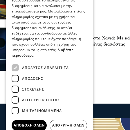
εξατομικεύσουμε το περιεχόμενο, τις
διαφημίσεις και να αναλύσουμε την
επισκεψιμότητά μας. Μοιραζόμαστε επίσης
πληροφορίες σχετικά με τη χρήση του
ιστότοπού μας με τους συνεργάτες
διαφήμισης και ανάλυσης, οι οποίοι
Επικαιρότητα
ενδέχεται να τις συνδυάσουν με άλλες
Τροχαίο με ασθενοφόρο στα Χανιά: Με κ
πληροφορίες που τους έχετε παράσχει ή
τραύματα στα πλευρά ο ένας διασώστης
που έχουν συλλέξει από τη χρήση των
υπηρεσιών τους από εσάς.
Διαβάστε
19 Ιου 2026, 18:04
περισσότερα
ΑΠΟΛΎΤΩΣ ΑΠΑΡΑΊΤΗΤΑ
ΑΠΌΔΟΣΗΣ
ΣΤΌΧΕΥΣΗΣ
ΛΕΙΤΟΥΡΓΙΚΌΤΗΤΑΣ
ΜΗ ΤΑΞΙΝΟΜΗΜΈΝΑ
ΑΠΟΔΟΧΉ ΌΛΩΝ
ΑΠΌΡΡΙΨΗ ΌΛΩΝ