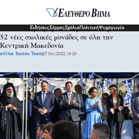
Πολιτική
Ειδήσεις
Σέρρες
Σχόλια
Πολιτική
Ψυχαγωγία
Απόστολος Τζιτζικώστας: Ολοκληρώνονται
52 νέες σχολικές μονάδες σε όλη την
Κεντρική Μακεδονία
eVima Serres Team
27 Οκτ 2022, 14:20