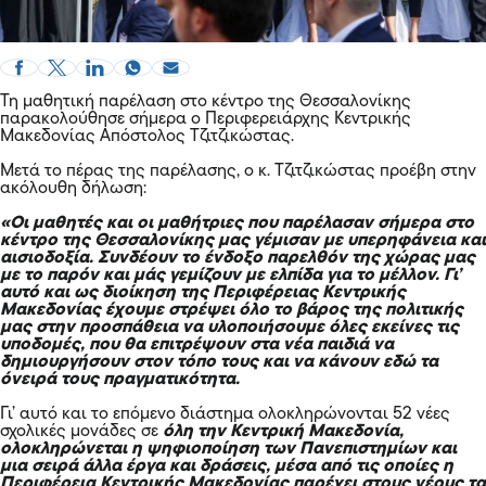
Τη μαθητική παρέλαση στο κέντρο της Θεσσαλονίκης
παρακολούθησε σήμερα ο Περιφερειάρχης Κεντρικής
Μακεδονίας Απόστολος Τζιτζικώστας.
Μετά το πέρας της παρέλασης, ο κ. Τζιτζικώστας προέβη στην
ακόλουθη δήλωση:
«Οι μαθητές και οι μαθήτριες που παρέλασαν σήμερα στο
κέντρο της Θεσσαλονίκης μας γέμισαν με υπερηφάνεια και
αισιοδοξία. Συνδέουν το ένδοξο παρελθόν της χώρας μας
με το παρόν και μάς γεμίζουν με ελπίδα για το μέλλον. Γι’
αυτό και ως διοίκηση της Περιφέρειας Κεντρικής
Μακεδονίας έχουμε στρέψει όλο το βάρος της πολιτικής
μας στην προσπάθεια να υλοποιήσουμε όλες εκείνες τις
υποδομές, που θα επιτρέψουν στα νέα παιδιά να
δημιουργήσουν στον τόπο τους και να κάνουν εδώ τα
όνειρά τους πραγματικότητα.
Γι’ αυτό και το επόμενο διάστημα ολοκληρώνονται 52 νέες
σχολικές μονάδες σε
όλη την Κεντρική Μακεδονία,
ολοκληρώνεται η ψηφιοποίηση των Πανεπιστημίων και
μια σειρά άλλα έργα και δράσεις, μέσα από τις οποίες η
Περιφέρεια Κεντρικής Μακεδονίας παρέχει στους νέους τα