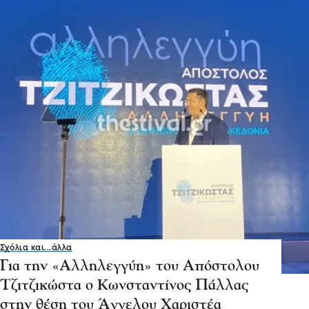
Σχόλια και...άλλα
Για την «Αλληλεγγύη» του Απόστολου
Τζιτζικώστα o Κωνσταντίνος Πάλλας
στην θέση του Άγγελου Χαριστέα