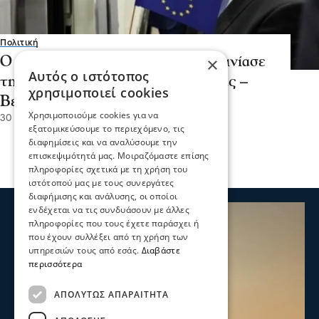
Πολιτική
×
Ο Απόστολος Τζιτζικώστας εγκαινίασε
Αυτός ο ιστότοπος
τη σιδηροδρομική σύνδεση Πράγας –
χρησιμοποιεί cookies
Βερολίνου - Κοπεγχάγης
Χρησιμοποιούμε cookies για να
30 Ιου 2026, 18:01
εξατομικεύσουμε το περιεχόμενο, τις
διαφημίσεις και να αναλύσουμε την
επισκεψιμότητά μας. Μοιραζόμαστε επίσης
πληροφορίες σχετικά με τη χρήση του
ιστότοπού μας με τους συνεργάτες
διαφήμισης και ανάλυσης, οι οποίοι
ενδέχεται να τις συνδυάσουν με άλλες
πληροφορίες που τους έχετε παράσχει ή
που έχουν συλλέξει από τη χρήση των
υπηρεσιών τους από εσάς.
Διαβάστε
περισσότερα
ΑΠΟΛΎΤΩΣ ΑΠΑΡΑΊΤΗΤΑ