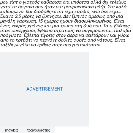
μου είπε ο γιατρός καθάρισα ό,τι μπόρεσα αλλά όχι τελείως
γιατί τα όργανά σου ήταν μια μαυροκόκκινη μάζα. Στα καλά
καθούμενα. Και διαδόθηκε ότι είχα καρδιά, ενώ δεν είχα…
Έκανα 2,5 μέρες να ξυπνήσω. Δεν ξυπνάς αμέσως από μια
μεγάλη νάρκωση. 15 ημέρες ήμουν διασωληνωμένος. Είναι
ένας νεκρός χρόνος και μια τρύπα στη ζωή σου. Το τι βλέπεις
όταν συνέρχεσαι; Έβλεπα στρατούς να συγκρούονται. Παλαβά
πράγματα. Έβλεπα τίγρεις στον αέρα να σαλτάρουν και γύρω
από το κρεβάτι να περνάνε όρθιες ουρές από γάτους. Είναι
ταξίδι μεγάλο να έρθεις στην πραγματικότητα
»
showbiz
τραγουδιστής