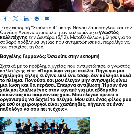
Στην εκπομπή “Στούντιο 4” με την Νάνσυ Ζαμπέτογλου και τον
Θανάση Αναγνωστόπουλο ήταν καλεσμένος ο
γνωστός
καλλιτέχνης
την Δευτέρα (5/12). Μεταξύ άλλων, μίλησε για το
σοβαρό πρόβλημα υγείας που αντιμετώπισε και παραλίγο να
του στοιχίσει τη ζωή.
Βαγγέλης Γερμανός: Όσα είπε στην εκπομπή
Σχετικά με το πρόβλημα υγείας που αντιμετώπισε, ο γνωστός
καλλιτέχνης είπε:
«Παρά λίγο να με στείλει. Πήγα για μια
εγχείρηση κήλης κι έγινε εκεί ένα τσαφ, δεν κόλλησε καλά
το πλέγμα. Πονούσα και μου έλεγαν μην ανησυχείς είναι
μια ίωση και θα περάσει. Έπαιρνα αντιβίωση. Ήμουν ένα
χάλι και ξαπλωμένος στον καναπέ για μία εβδομάδα
πονώντας και παίρνοντας χάπι. Μου έλεγαν πρέπει ο
οργανισμός να δεχτεί το πλέγμα. Μου είπε ένας φίλος μου
ρε εσύ οι χειρουργοί είναι χασάπηδες, πήγαινε σε έναν
παθολόγο να σου πει τι έχεις».