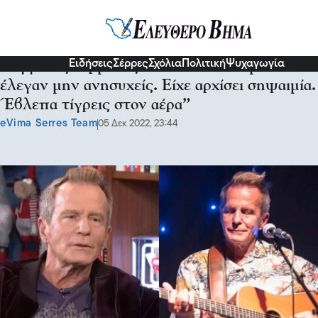
Διάφορα
Ειδήσεις
Σέρρες
Σχόλια
Πολιτική
Ψυχαγωγία
Βαγγέλης Γερμανός: “Πονούσα και μου
έλεγαν μην ανησυχείς. Είχε αρχίσει σηψαιμία.
Έβλεπα τίγρεις στον αέρα”
eVima Serres Team
05 Δεκ 2022, 23:44