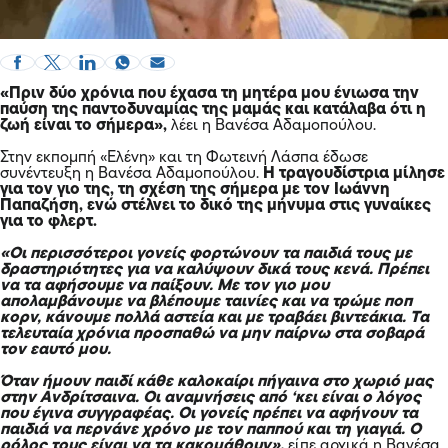
«Πριν δύο χρόνια που έχασα τη μητέρα μου ένιωσα την
παύση της παντοδυναμίας της μαμάς και κατάλαβα ότι η
ζωή είναι το σήμερα»,
λέει η Βανέσα Αδαμοπούλου.
Στην εκπομπή «Ελένη» και τη Φωτεινή Λάσπα έδωσε
συνέντευξη η Βανέσα Αδαμοπούλου.
Η τραγουδίστρια μίλησε
για τον γιο της, τη σχέση της σήμερα με τον Ιωάννη
Παπαζήση, ενώ στέλνει το δικό της μήνυμα στις γυναίκες
για το φλερτ.
«Οι περισσότεροι γονείς φορτώνουν τα παιδιά τους με
δραστηριότητες για να καλύψουν δικά τους κενά. Πρέπει
να τα αφήσουμε να παίξουν. Με τον γιο μου
απολαμβάνουμε να βλέπουμε ταινίες και να τρώμε ποπ
κορν, κάνουμε πολλά αστεία και με τραβάει βιντεάκια. Τα
τελευταία χρόνια προσπαθώ να μην παίρνω στα σοβαρά
τον εαυτό μου.
Όταν ήμουν παιδί κάθε καλοκαίρι πήγαινα στο χωριό μας
στην Ανδρίτσαινα. Οι αναμνήσεις από ‘κει είναι ο λόγος
που έγινα συγγραφέας. Οι γονείς πρέπει να αφήνουν τα
παιδιά να περνάνε χρόνο με τον παππού και τη γιαγιά. Ο
ρόλος τους είναι να τα κακομάθουν»,
είπε αρχικά η Βανέσα