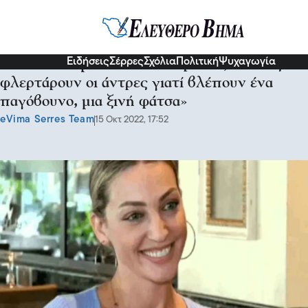
Διάφορα
Ειδήσεις
Σέρρες
Σχόλια
Πολιτική
Ψυχαγωγία
Βανέσα Αδαμοπούλου: «Κορίτσια, δεν σας
φλερτάρουν οι άντρες γιατί βλέπουν ένα
παγόβουνο, μια ξινή φάτσα»
eVima Serres Team
15 Οκτ 2022, 17:52