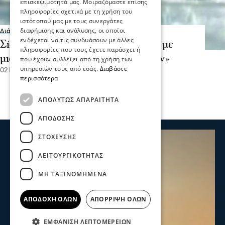
επισκεψιμότητά μας. Μοιραζόμαστε επίσης
πληροφορίες σχετικά με τη χρήση του
ιστότοπού μας με τους συνεργάτες
διαφήμισης και ανάλυσης, οι οποίοι
Διάφορα
ενδέχεται να τις συνδυάσουν με άλλες
Σίσσυ Χρηστίδου: «Με κοιτούσαν με
πληροφορίες που τους έχετε παράσχει ή
μισό μάτι στην παραλία γυμνιστών»
που έχουν συλλέξει από τη χρήση των
υπηρεσιών τους από εσάς.
Διαβάστε
02 Ιου 2023, 14:07
περισσότερα
ΑΠΟΛΎΤΩΣ ΑΠΑΡΑΊΤΗΤΑ
ΑΠΌΔΟΣΗΣ
ΣΤΌΧΕΥΣΗΣ
ΛΕΙΤΟΥΡΓΙΚΌΤΗΤΑΣ
ΜΗ ΤΑΞΙΝΟΜΗΜΈΝΑ
ΑΠΟΔΟΧΉ ΌΛΩΝ
ΑΠΌΡΡΙΨΗ ΌΛΩΝ
ΕΜΦΆΝΙΣΗ ΛΕΠΤΟΜΕΡΕΙΏΝ