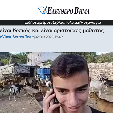
Διάφορα
Ειδήσεις
Σέρρες
Σχόλια
Πολιτική
Ψυχαγωγία
O Βασίλης από την Νάξο είναι 12 χρονών,
είναι βοσκός και είναι αριστούχος μαθητής
eVima Serres Team
02 Οκτ 2022, 19:49