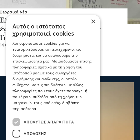
Σερραικά Νέα
×
Είμαι ο Άγγελος, τα Σαράντα μου
Αυτός ο ιστότοπος
έγιναν... είστε ελεύθεροι πια!- του
χρησιμοποιεί cookies
Γιάννη Πούλιου
Χρησιμοποιούμε cookies για να
14 Φεβ 2026, 16:56
εξατομικεύσουμε το περιεχόμενο, τις
διαφημίσεις και να αναλύσουμε την
επισκεψιμότητά μας. Μοιραζόμαστε επίσης
πληροφορίες σχετικά με τη χρήση του
ιστότοπού μας με τους συνεργάτες
διαφήμισης και ανάλυσης, οι οποίοι
ενδέχεται να τις συνδυάσουν με άλλες
πληροφορίες που τους έχετε παράσχει ή
που έχουν συλλέξει από τη χρήση των
υπηρεσιών τους από εσάς.
Διαβάστε
περισσότερα
ΑΠΟΛΎΤΩΣ ΑΠΑΡΑΊΤΗΤΑ
ΑΠΌΔΟΣΗΣ