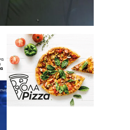
να
α
λα