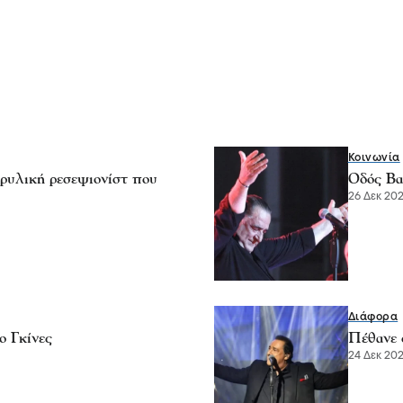
Κοινωνία
ρυλική ρεσεψιονίστ που
Οδός Βα
26 Δεκ 202
Διάφορα
ο Γκίνες
Πέθανε 
24 Δεκ 202