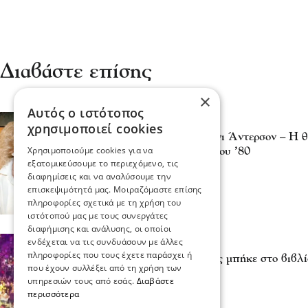
Διαβάστε επίσης
×
Αυτός ο ιστότοπος
Κόσμος
χρησιμοποιεί cookies
Πέθανε η ηθοποιός Λόνι Άντερσον – Η θ
Χρησιμοποιούμε cookies για να
σημάδεψε τη δεκαετία του ’80
εξατομικεύσουμε το περιεχόμενο, τις
04 Αυγ 2025, 21:59
διαφημίσεις και να αναλύσουμε την
επισκεψιμότητά μας. Μοιραζόμαστε επίσης
πληροφορίες σχετικά με τη χρήση του
ιστότοπού μας με τους συνεργάτες
διαφήμισης και ανάλυσης, οι οποίοι
ενδέχεται να τις συνδυάσουν με άλλες
Διάφορα
πληροφορίες που τους έχετε παράσχει ή
Όταν ο Βασίλης Καρράς μπήκε στο βιβλί
που έχουν συλλέξει από τη χρήση των
24 Δεκ 2023, 18:37
υπηρεσιών τους από εσάς.
Διαβάστε
περισσότερα