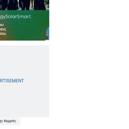
ης Καρράς