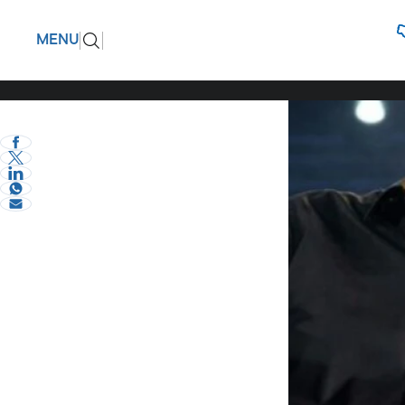
Δύσκολες
ΠΙΣΩ
MENU
σοβαρού 
eVima Serres Team
0
Διάφορα