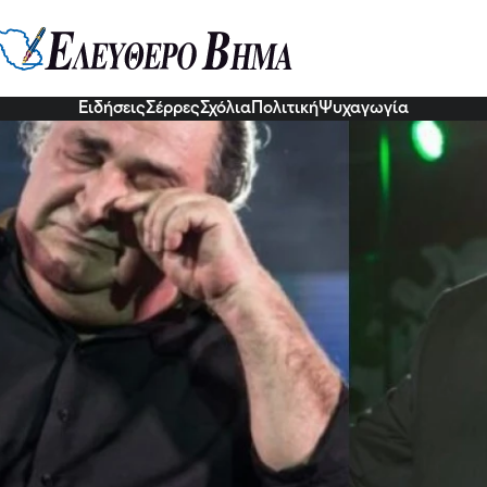
 ώρες για τον Βασίλη Καρρά: Στο
προβλήματος υγείας
5 Νοε 2022, 17:06
Ειδήσεις
Σέρρες
Σχόλια
Πολιτική
Ψυχαγωγία