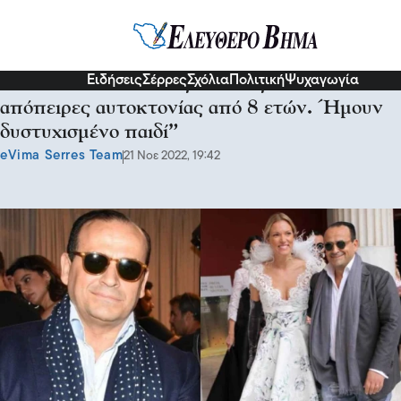
Διάφορα
Ειδήσεις
Σέρρες
Σχόλια
Πολιτική
Ψυχαγωγία
Καθηλώνει ο Βασίλης Ζούλιας: “Έκανα
απόπειρες αυτοκτονίας από 8 ετών. Ήμουν
δυστυχισμένο παιδί”
eVima Serres Team
21 Νοε 2022, 19:42