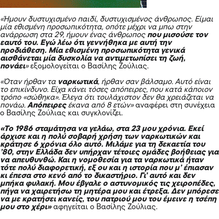
«Ήμουν δυστυχισμένο παιδί, δυστυχισμένος άνθρωπος. Είμαι
μία εθισμένη προσωπικότητα, οπότε μέχρι να μπω στην
ανάρρωση στα 29, ήμουν ένας άνθρωπος
που μισούσε τον
εαυτό του. Εγώ λέω ότι γεννήθηκα με αυτή την
προδιάθεση. Μία εθισμένη προσωπικότητα γενικά
αισθάνεται μία δυσκολία να αντιμετωπίσει τη ζωή,
πονάει
»
εξομολογείται ο Βασίλης Ζούλιας.
«Όταν ήρθαν τα
ναρκωτικά
, ήρθαν σαν βάλσαμο. Αυτό είναι
το επικίνδυνο. Είχα κάνει τόσες απόπειρες, που κατά κάποιον
τρόπο «σώθηκα». Έλεγα ότι τουλάχιστον δεν θα χρειάζεται να
πονάω.
Απόπειρες
έκανα από 8 ετών»
αναφέρει στη συνέχεια
ο Βασίλης Ζούλιας και συγκλονίζει.
«Το 1986 σταμάτησα να γελάω, στα 23 μου χρόνια. Εκεί
άρχισε και η πολύ σοβαρή χρήση των ναρκωτικών και
κράτησε 6 χρόνια όλο αυτό. Μιλάμε για τη δεκαετία του
’80, στην Ελλάδα δεν υπήρχαν τέτοιες ομάδες βοήθειας για
να απευθυνθώ. Και η νομοθεσία για τα ναρκωτικά ήταν
τότε πολύ διαφορετική, εξ ου και η ιστορία που μ’ έπιασαν
κι έπεσα στο κενό από το
δικαστήριο
. Γι’ αυτό και δεν
μπήκα φυλακή. Μου έβγαλε ο αστυνομικός τις χειροπέδες,
πήγα να χαιρετήσω τη μητέρα μου και έτρεξα. Δεν μπόρεσε
να με κρατήσει κανείς, του πατριού μου του έμεινε η τσέπη
μου στο χέρι»
αφηγείται ο Βασίλης Ζούλιας.