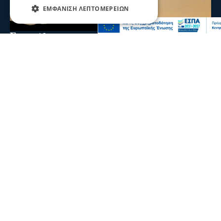
ΕΜΦΆΝΙΣΗ ΛΕΠΤΟΜΕΡΕΙΏΝ
Ενισχύθηκαν οι πυροσβεστικές δυνάμεις
στη φωτιά στην Κορινθία - Επιχειρούν 11
εναέρια μέσα
Ενισχύθηκαν οι πυροσβεστικές δυνάμεις που επιχειρούν
στην πυρκαγιά που έχει ξεσπάσει σε αγροτοδασική
έκταση, στην περιοχή Στεφάνι Κορίνθου.
07 Αυγ 2026, 20:24