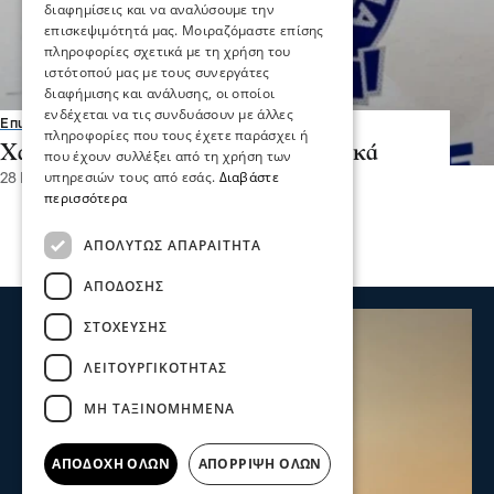
διαφημίσεις και να αναλύσουμε την
επισκεψιμότητά μας. Μοιραζόμαστε επίσης
πληροφορίες σχετικά με τη χρήση του
ιστότοπού μας με τους συνεργάτες
διαφήμισης και ανάλυσης, οι οποίοι
ενδέχεται να τις συνδυάσουν με άλλες
Επικαιρότητα
πληροφορίες που τους έχετε παράσχει ή
Χαλκιδική: Σύλληψη για ναρκωτικά
που έχουν συλλέξει από τη χρήση των
υπηρεσιών τους από εσάς.
Διαβάστε
28 Ιου 2026, 19:46
περισσότερα
ΑΠΟΛΎΤΩΣ ΑΠΑΡΑΊΤΗΤΑ
ΑΠΌΔΟΣΗΣ
ΣΤΌΧΕΥΣΗΣ
ΛΕΙΤΟΥΡΓΙΚΌΤΗΤΑΣ
ΜΗ ΤΑΞΙΝΟΜΗΜΈΝΑ
ΑΠΟΔΟΧΉ ΌΛΩΝ
ΑΠΌΡΡΙΨΗ ΌΛΩΝ