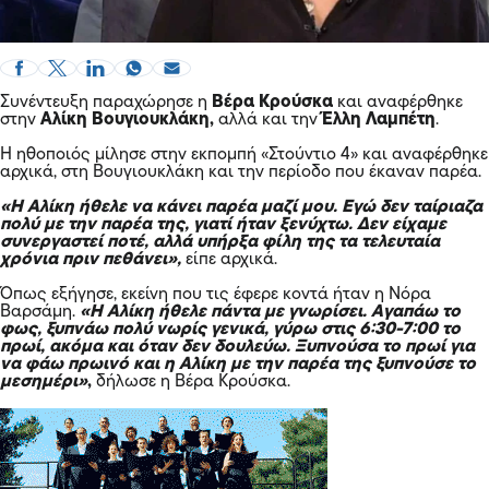
Συνέντευξη παραχώρησε η
Βέρα Κρούσκα
και αναφέρθηκε
στην
Αλίκη Βουγιουκλάκη
,
αλλά και την
Έλλη Λαμπέτη
.
Η ηθοποιός μίλησε στην εκπομπή «Στούντιο 4» και αναφέρθηκε
αρχικά, στη Βουγιουκλάκη και την περίοδο που έκαναν παρέα.
«Η Αλίκη ήθελε να κάνει παρέα μαζί μου. Εγώ δεν ταίριαζα
πολύ με την παρέα της, γιατί ήταν ξενύχτω. Δεν είχαμε
συνεργαστεί ποτέ, αλλά υπήρξα φίλη της τα τελευταία
χρόνια πριν πεθάνει»,
είπε αρχικά.
Όπως εξήγησε, εκείνη που τις έφερε κοντά ήταν η Νόρα
Βαρσάμη.
«Η Αλίκη ήθελε πάντα με γνωρίσει. Αγαπάω το
φως, ξυπνάω πολύ νωρίς γενικά, γύρω στις 6:30-7:00 το
πρωί, ακόμα και όταν δεν δουλεύω. Ξυπνούσα το πρωί για
να φάω πρωινό και η Αλίκη με την παρέα της ξυπνούσε το
μεσημέρι»
,
δήλωσε η Βέρα Κρούσκα.