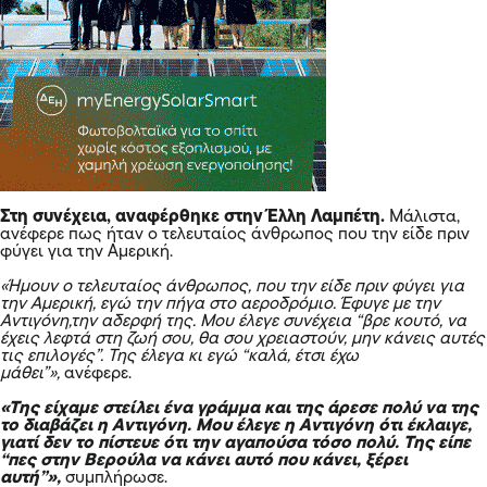
Στη συνέχεια, αναφέρθηκε στην Έλλη Λαμπέτη.
Μάλιστα,
ανέφερε πως ήταν ο τελευταίος άνθρωπος που την είδε πριν
φύγει για την
Αμερική
.
«Ήμουν ο τελευταίος άνθρωπος, που την είδε πριν φύγει για
την Αμερική, εγώ την πήγα στο αεροδρόμιο. Έφυγε με την
Αντιγόνη,
την αδερφή της. Μου έλεγε συνέχεια “βρε κουτό, να
έχεις λεφτά στη ζωή σου, θα σου χρειαστούν, μην κάνεις αυτές
τις επιλογές”. Της έλεγα κι εγώ “καλά, έτσι έχω
μάθει”»,
ανέφερε.
«Της είχαμε στείλει ένα γράμμα και της άρεσε πολύ να της
το διαβάζει η Αντιγόνη. Μου έλεγε η Αντιγόνη ότι έκλαιγε,
γιατί δεν το πίστευε ότι την αγαπούσα τόσο πολύ. Της είπε
“πες στην Βερούλα να κάνει αυτό που κάνει, ξέρει
αυτή”»,
συμπλήρωσε.