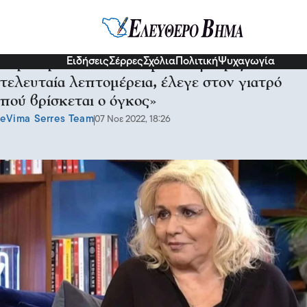
Διάφορα
Ειδήσεις
Σέρρες
Σχόλια
Πολιτική
Ψυχαγωγία
Βέρα Κρούσκα: «Η Λαμπέτη γνώριζε και την
τελευταία λεπτομέρεια, έλεγε στον γιατρό
πού βρίσκεται ο όγκος»
eVima Serres Team
07 Νοε 2022, 18:26