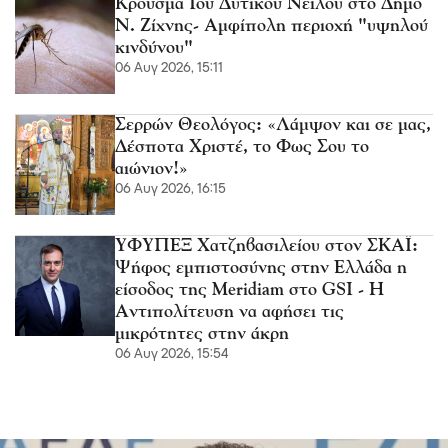
Κρούσμα Ιού Δυτικού Νείλου στο Δήμο
Ν. Ζίχνης- Αμφίπολη περιοχή "υψηλού
κινδύνου"
06 Αυγ 2026, 15:11
Σερρών Θεολόγος: «Λάμψον και σε μας,
Δέσποτα Χριστέ, το Φως Σου το
αιώνιον!»
06 Αυγ 2026, 16:15
ΥΦΥΠΕΞ Χατζηβασιλείου στον ΣΚΑΪ:
Ψήφος εμπιστοσύνης στην Ελλάδα η
είσοδος της Meridiam στο GSI - Η
Αντιπολίτευση να αφήσει τις
μικρότητες στην άκρη
06 Αυγ 2026, 15:54