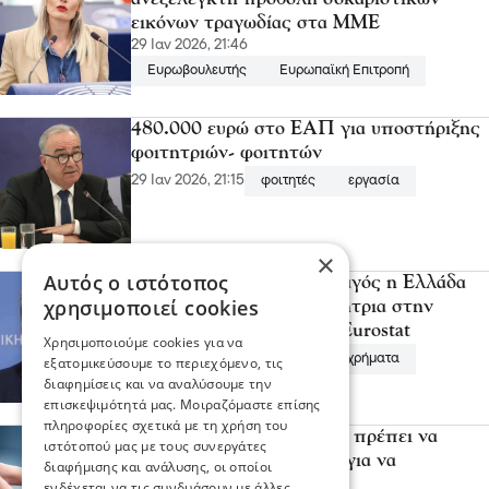
εικόνων τραγωδίας στα ΜΜΕ
29 Ιαν 2026, 21:46
Ευρωβουλευτής
Ευρωπαϊκή Επιτροπή
480.000 ευρώ στο ΕΑΠ για υποστήριξης
φοιτητριών- φοιτητών
29 Ιαν 2026, 21:15
φοιτητές
εργασία
×
Αυτός ο ιστότοπος
Δημήτρης Νατσιός: Ουραγός η Ελλάδα
χρησιμοποιεί cookies
στους μισθούς, πρωταθλήτρια στην
ακρίβεια σύμφωνα με τη Eurostat
Χρησιμοποιούμε cookies για να
27 Ιαν 2026, 20:41
εργασία
χρήματα
εξατομικεύσουμε το περιεχόμενο, τις
διαφημίσεις και να αναλύσουμε την
επισκεψιμότητά μας. Μοιραζόμαστε επίσης
πληροφορίες σχετικά με τη χρήση του
Χαρτζιλίκι μέσω IRIS: Τι πρέπει να
ιστότοπού μας με τους συνεργάτες
κάνουν γονείς και παιδιά για να
διαφήμισης και ανάλυσης, οι οποίοι
γλιτώσουν φόρους
ενδέχεται να τις συνδυάσουν με άλλες