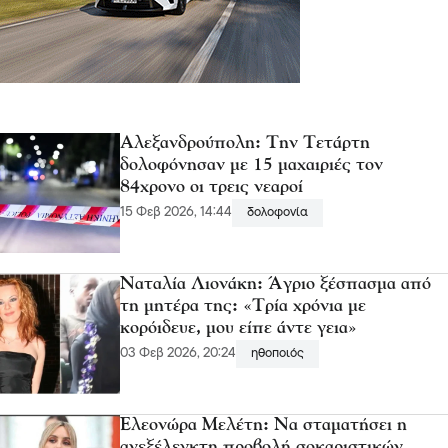
Αλεξανδρούπολη: Την Τετάρτη
δολοφόνησαν με 15 μαχαιριές τον
84χρονο οι τρεις νεαροί
15 Φεβ 2026, 14:44
δολοφονία
Ναταλία Λιονάκη: Άγριο ξέσπασμα από
τη μητέρα της: «Τρία χρόνια με
κορόιδευε, μου είπε άντε γεια»
03 Φεβ 2026, 20:24
ηθοποιός
Ελεονώρα Μελέτη: Να σταματήσει η
ανεξέλεγκτη προβολή σοκαριστικών