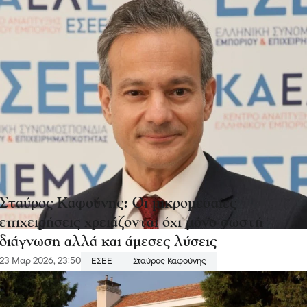
Σταύρος Καφούνης: Οι μικρομεσαίες
επιχειρήσεις χρειάζονται όχι μόνο σωστή
διάγνωση αλλά και άμεσες λύσεις
23 Μαρ 2026, 23:50
ΕΣΕΕ
Σταύρος Καφούνης