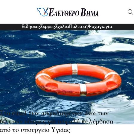
Κοινωνία
Ειδήσεις
Σέρρες
Σχόλια
Πολιτική
Ψυχαγωγία
Στα email των ασφαλισμένων άνω των
60 ετών οδηγίες για ασφαλή κολύμβηση
από το υπουργείο Υγείας