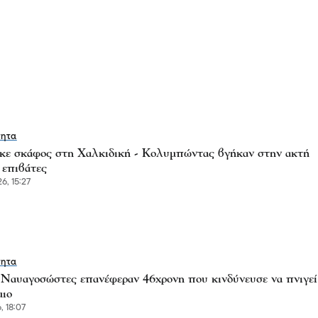
τητα
κε σκάφος στη Χαλκιδική - Κολυμπώντας βγήκαν στην ακτή
 επιβάτες
6, 15:27
τητα
 Ναυαγοσώστες επανέφεραν 46χρονη που κινδύνευσε να πνιγεί
μιο
, 18:07