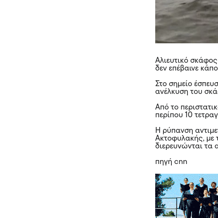
Αλιευτικό σκάφος
δεν επέβαινε κάπ
Στο σημείο έσπευ
ανέλκυση του σκ
Από το περιστατι
περίπου 10 τετρα
Η ρύπανση αντιμε
Ακτοφυλακής, με 
διερευνώνται τα α
πηγή cnn