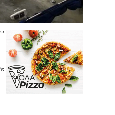
του
κής