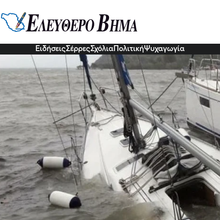
ε αλιευτικό σκάφος στο λιμάνι τη
σε γερανοφόρο όχημα, προκειμένου να πραγματοποιηθεί η ανέ
5 Ιου 2026, 14:00
Ειδήσεις
Σέρρες
Σχόλια
Πολιτική
Ψυχαγωγία