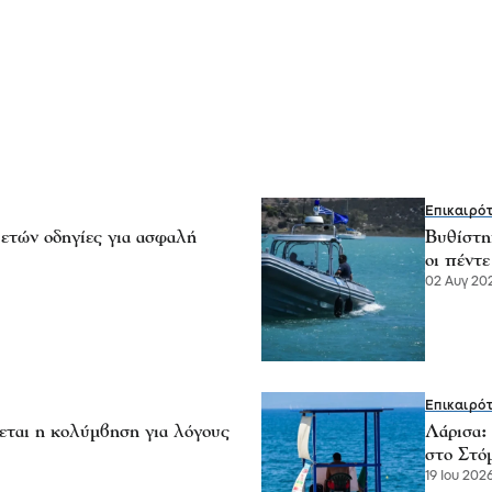
Επικαιρό
ετών οδηγίες για ασφαλή
Βυθίστη
οι πέντε
02 Αυγ 202
Επικαιρό
εται η κολύμβηση για λόγους
Λάρισα:
στο Στό
19 Ιου 2026