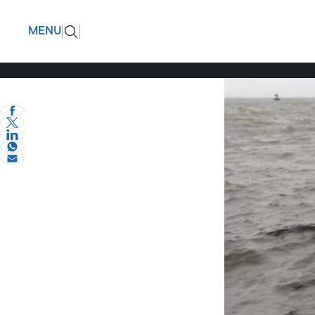
Βυθίστηκ
ΠΙΣΩ
MENU
Στο σημείο έσπευ
eVima Serres Team
0
Επικαιρότητα