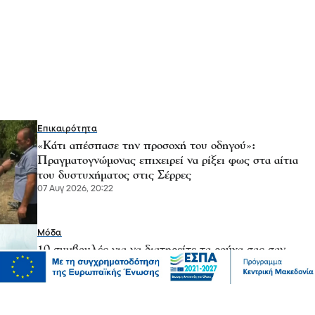
Επικαιρότητα
«Κάτι απέσπασε την προσοχή του οδηγού»:
Πραγματογνώμονας επιχειρεί να ρίξει φως στα αίτια
του δυστυχήματος στις Σέρρες
07 Αυγ 2026, 20:22
Μόδα
10 συμβουλές για να διατηρείτε τα ρούχα σας σαν
καινούργια
07 Αυγ 2026, 20:17