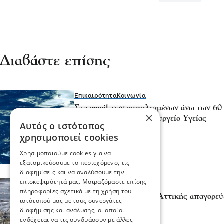
Διαβάστε επίσης
Επικαιρότητα
Κοινωνία
Στα email των ασφαλισμένων άνω των 60 
×
κολύμβηση από το υπουργείο Υγείας
Αυτός ο ιστότοπος
06 Αυγ 2026, 19:12
χρησιμοποιεί cookies
Χρησιμοποιούμε cookies για να
εξατομικεύσουμε το περιεχόμενο, τις
διαφημίσεις και να αναλύσουμε την
επισκεψιμότητά μας. Μοιραζόμαστε επίσης
Επικαιρότητα
πληροφορίες σχετικά με τη χρήση του
Σε ποιές παραλίες της Αττικής απαγορεύ
ιστότοπού μας με τους συνεργάτες
δημόσιας υγείας
διαφήμισης και ανάλυσης, οι οποίοι
29 Ιου 2026, 19:13
ενδέχεται να τις συνδυάσουν με άλλες