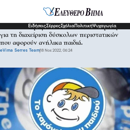
Σχόλια και...άλλα
Ειδήσεις
Σέρρες
Σχόλια
Πολιτική
Ψυχαγωγία
Από το «Χαμόγελο του Παιδιού»: Σεμινάριο
για τη διαχείριση δύσκολων περιστατικών
που αφορούν ανήλικα παιδιά.
eVima Serres Team
18 Νοε 2022, 06:24