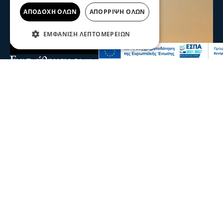
ΑΠΟΔΟΧΉ ΌΛΩΝ
ΑΠΌΡΡΙΨΗ ΌΛΩΝ
ΕΜΦΆΝΙΣΗ ΛΕΠΤΟΜΕΡΕΙΏΝ
Ενισχύθηκαν οι πυροσβεστικές δυνάμεις
στη φωτιά στην Κορινθία - Επιχειρούν 11
εναέρια μέσα
Ενισχύθηκαν οι πυροσβεστικές δυνάμεις που επιχειρούν
στην πυρκαγιά που έχει ξεσπάσει σε αγροτοδασική
έκταση, στην περιοχή Στεφάνι Κορίνθου.
07 Αυγ 2026, 20:24