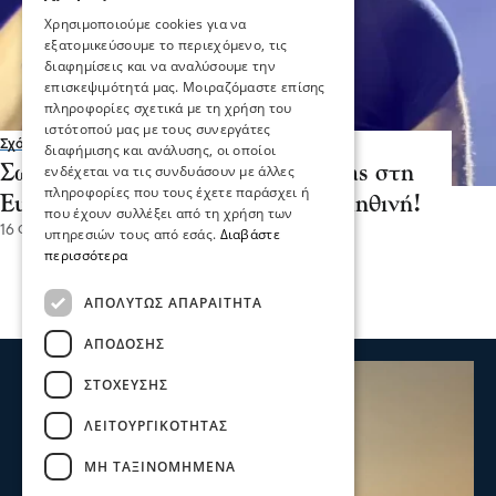
Χρησιμοποιούμε cookies για να
εξατομικεύσουμε το περιεχόμενο, τις
διαφημίσεις και να αναλύσουμε την
επισκεψιμότητά μας. Μοιραζόμαστε επίσης
πληροφορίες σχετικά με τη χρήση του
ιστότοπού μας με τους συνεργάτες
Σχόλια και...άλλα
διαφήμισης και ανάλυσης, οι οποίοι
Σωτηρία Πάνου - Σέρρες: Ο Akylas στη
ενδέχεται να τις συνδυάσουν με άλλες
πληροφορίες που τους έχετε παράσχει ή
Eurovision 2026 με μια ιστορία αληθινή!
που έχουν συλλέξει από τη χρήση των
16 Φεβ 2026, 12:00
υπηρεσιών τους από εσάς.
Διαβάστε
περισσότερα
ΑΠΟΛΎΤΩΣ ΑΠΑΡΑΊΤΗΤΑ
ΑΠΌΔΟΣΗΣ
ΣΤΌΧΕΥΣΗΣ
ΛΕΙΤΟΥΡΓΙΚΌΤΗΤΑΣ
ΜΗ ΤΑΞΙΝΟΜΗΜΈΝΑ