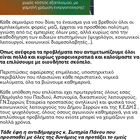
Κάθε σεμινάριο που δίνει το έναυσμα για να βρεθούν όλοι οι
εμπλεκόμενοι φορείς μαζί, έρχεται να προσθέσει πολύτιμη
γνώση από τις εμπειρίες όλων μας, αλλά κυρίως από την
καθοδήγηση των ειδικών επιστημόνων (ψυχολόγοι, κοινωνικοί
λειτουργοί, κοινωνικοί διαμεσολαβητές…).
Όπως ανέφερα τα προβλήματα που αντιμετωπίζουμε όλοι
είναι πολλά και κυρίως γραφειοκρατικά και καλούμαστε να
τα επιλύσουμε με οιονδήποτε σκόπελο.
Περιπτώσεις αφαίρεσης επιμέλειας, υποστηρικτικό
περιβάλλον που πλαισιώνει κάθε περιστατικό, νομικά
κωλύματα, όλα τα βιώνουμε καθημερινά.
Κάθε υπόθεση που επιλύεται εχει πρωτεργάτες όλους εσας
(Χαμόγελο του Παιδιού, Αστυνομία, δικαστικούς λειτουργούς,
Γ.Ν.Σερρών, Εταιρεία προστασίας ανηλίκων) και φυσικά τους
κοινωνικούς λειτουργούς του Δήμου Σερρών και της Κ.Ε.ΔΗ.Σ ,
τους ψυχολόγους, όλους όσους αγωνιούν καθημερινά, για να
επιλύσουμε προβλήματα που ενίοτε μπορεί να χειμάζουν για
πολλά χρόνια.
Τάδε έφη η αντιδήμαρχος κ. Σωτηρία Πάνου που
προσπαθεί με όλες της δυνάμεις να προτάξει το εμείς