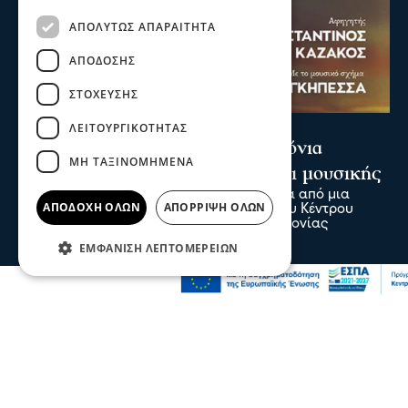
ΑΠΟΛΎΤΩΣ ΑΠΑΡΑΊΤΗΤΑ
ΑΠΌΔΟΣΗΣ
ΣΤΌΧΕΥΣΗΣ
Σερραικά Νέα
ΛΕΙΤΟΥΡΓΙΚΌΤΗΤΑΣ
«Τραγουδάμε Καββαδία – 50 χρόνια
ΜΗ ΤΑΞΙΝΟΜΗΜΈΝΑ
μετά…»-Μια βραδιά ποίησης και μουσικής
Ο ποιητής των θαλασσών επιστρέφει μέσα από μια
ΑΠΟΔΟΧΉ ΌΛΩΝ
ΑΠΌΡΡΙΨΗ ΌΛΩΝ
ξεχωριστή μουσικοποιητική παραγωγή του Κέντρου
Πολιτισμού Περιφέρειας Κεντρικής Μακεδονίας
πριν 3 λεπτά
ΕΜΦΆΝΙΣΗ ΛΕΠΤΟΜΕΡΕΙΏΝ