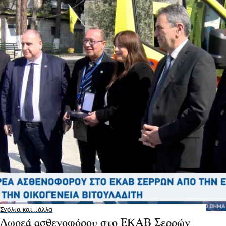
Σχόλια και...άλλα
Δωρεά ασθενοφόρου στο ΕΚΑΒ Σερρών