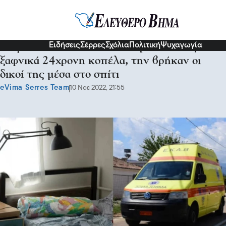
Κοινωνία
Ειδήσεις
Σέρρες
Σχόλια
Πολιτική
Ψυχαγωγία
Μεγάλο σοκ στα Χανιά: Νεκρή εντελώς
ξαφνικά 24χρονη κοπέλα, την βρήκαν οι
δικοί της μέσα στο σπίτι
eVima Serres Team
10 Νοε 2022, 21:55