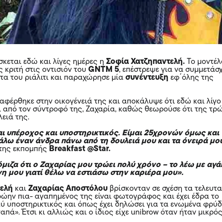
σκεται εδώ και λίγες ημέρες η
Σοφία Χατζηπαντελή
.
Το μοντέλ
 κριτή στις οντισιόν του
GNTM 5
, επέστρεψε για να συμμετάσχ
τα του ριάλιτι και παραχώρησε μία
συνέντευξη
εφ΄όλης της
αφέρθηκε στην οικογένειά της και αποκάλυψε ότι εδώ και λίγο
ει από τον σύντροφό της, Ζαχαρία, καθώς θεωρούσε ότι της τρ
ειά της.
αι υπέροχος και υποστηρικτικός. Είμαι 25χρονών όμως και
βάλω έναν άνδρα πάνω από τη δουλειά μου και τα όνειρά μο
 της εκπομπής
Breakfast @Star.
μιζα ότι ο Ζαχαρίας μου τρώει πολύ χρόνο – το λέω με αγ
νη μου γιατί θέλω να εστιάσω στην καριέρα μου».
τελή
και
Ζαχαρίας Αποστόλου
βρίσκονταν σε σχέση τα τελευτ
πρώην πια- αγαπημένος της είναι φωτογράφος και έχει έδρα το
ολύ υποστηρικτικός και όπως έχει δηλώσει για τα ενωμένα φρύ
απά». Έτσι κι αλλιώς και ο ίδιος είχε unibrow όταν ήταν μικρός