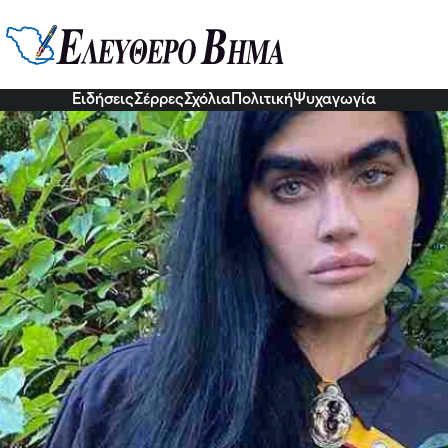
τζηπαντελή: Αποκάλυψε τον λόγ
7 Νοε 2022, 11:39
Ειδήσεις
Σέρρες
Σχόλια
Πολιτική
Ψυχαγωγία