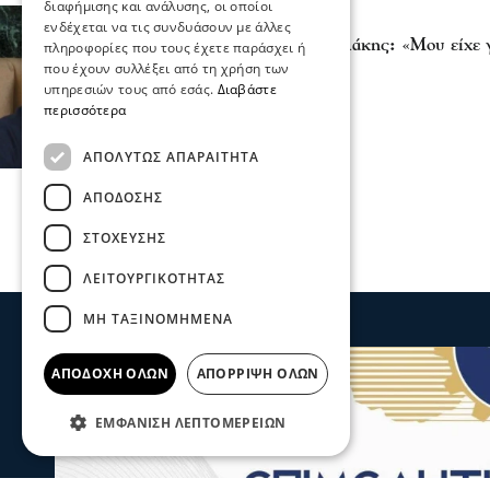
διαφήμισης και ανάλυσης, οι οποίοι
Διάφορα
ενδέχεται να τις συνδυάσουν με άλλες
Κωνσταντίνος Μαρκουλάκης: «Μου είχε γ
πληροφορίες που τους έχετε παράσχει ή
Maestro»
που έχουν συλλέξει από τη χρήση των
υπηρεσιών τους από εσάς.
Διαβάστε
02 Ιου 2023, 14:14
περισσότερα
ΑΠΟΛΎΤΩΣ ΑΠΑΡΑΊΤΗΤΑ
ΑΠΌΔΟΣΗΣ
ΣΤΌΧΕΥΣΗΣ
ΛΕΙΤΟΥΡΓΙΚΌΤΗΤΑΣ
ΜΗ ΤΑΞΙΝΟΜΗΜΈΝΑ
ΑΠΟΔΟΧΉ ΌΛΩΝ
ΑΠΌΡΡΙΨΗ ΌΛΩΝ
ΕΜΦΆΝΙΣΗ ΛΕΠΤΟΜΕΡΕΙΏΝ