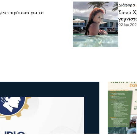
Διάφορα
ίνει πρόταση για το
Σίσσυ Χ
γυμνιστ
02 Ιου 202