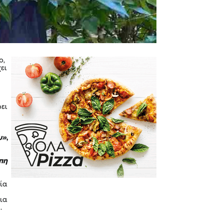
ο,
ει
ώει
υ»
,
άπη
αία
δια
.