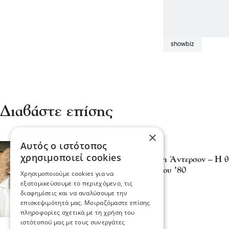
showbiz
Διαβάστε επίσης
×
Αυτός ο ιστότοπος
Κόσμος
χρησιμοποιεί cookies
Πέθανε η ηθοποιός Λόνι Άντερσον – Η θ
σημάδεψε τη δεκαετία του ’80
Χρησιμοποιούμε cookies για να
04 Αυγ 2025, 21:59
εξατομικεύσουμε το περιεχόμενο, τις
διαφημίσεις και να αναλύσουμε την
επισκεψιμότητά μας. Μοιραζόμαστε επίσης
πληροφορίες σχετικά με τη χρήση του
ιστότοπού μας με τους συνεργάτες