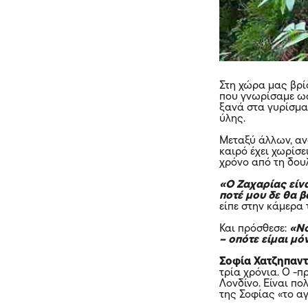
Στη χώρα μας βρί
που γνωρίσαμε ως
ξανά στα γυρίσμα
ύλης.
Μεταξύ άλλων, αν
καιρό έχει χωρίσ
χρόνο από τη δουλ
«Ο Ζαχαρίας είν
ποτέ μου δε θα 
είπε στην κάμερα
Και πρόσθεσε:
«Νό
– οπότε είμαι μό
Σοφία Χατζηπαν
τρία χρόνια. Ο -
Λονδίνο
. Είναι π
της Σοφίας «το αγ