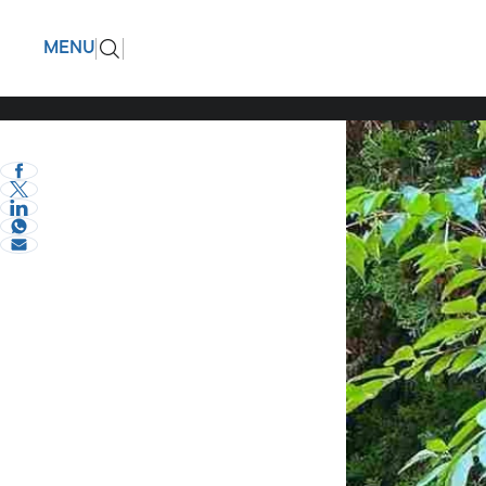
Σοφία Χα
ΠΙΣΩ
MENU
eVima Serres Team
0
Διάφορα