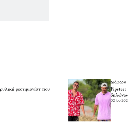
Διάφορα
ρυλική ρεσεψιονίστ που
Fipster
δηλώνω
02 Ιου 202