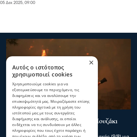
05 Δεκ 2025, 09:00
×
Αυτός ο ιστότοπος
χρησιμοποιεί cookies
Χρησιμοποιούμε cookies για να
εξατομικεύσουμε το περιεχόμενο, τις
διαφημίσεις και να αναλύσουμε την
επισκεψιμότητά μας. Μοιραζόμαστε επίσης
πληροφορίες σχετικά με τη χρήση του
ιστότοπού μας με τους συνεργάτες
Επικαιρότητα
διαφήμισης και ανάλυσης, οι οποίοι
Συναγερμός για πυρκαγιά στο Μουζάκι
ενδέχεται να τις συνδυάσουν με άλλες
Ηλείας
πληροφορίες που τους έχετε παράσχει ή
που έχουν συλλέξει από τη χρήση των
Συναγερμός σήμανε το απόγευμα της Κυριακής (9/8) για