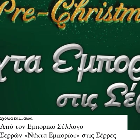
Σχόλια και...άλλα
Από τον Εμπορικό Σύλλογο
Σερρών «Νύχτα Εμπορίου» στις Σέρρες