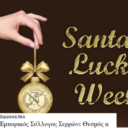
Σερραικά Νέα
Εμπορικός Σύλλογος Σερρών: Θεσμός η