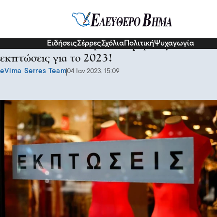
Σερραικά Νέα
Ειδήσεις
Σέρρες
Σχόλια
Πολιτική
Ψυχαγωγία
Ξεκινάνε την Δευτέρα οι χειμερινές
εκπτώσεις για το 2023!
eVima Serres Team
04 Ιαν 2023, 15:09