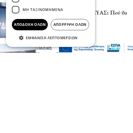
Σερραικά Νέα
ΜΗ ΤΑΞΙΝΟΜΗΜΈΝΑ
Έκτακτη Ανακοίνωση ΔΕΥΑΣ: Πού θα
γίνει αύριο διακοπή
ΑΠΟΔΟΧΉ ΌΛΩΝ
ΑΠΌΡΡΙΨΗ ΌΛΩΝ
06 Αυγ 2026, 22:06
ΕΜΦΆΝΙΣΗ ΛΕΠΤΟΜΕΡΕΙΏΝ
Πολιτική
Χρηματοδότηση 204,6 εκατ. ευρώ από το
Εθνικό Πρόγραμμα Ανάπτυξης για την
ανάπλαση της ΔΕΘ
06 Αυγ 2026, 21:56
Επικαιρότητα
Θεσσαλονίκη: Παράσυρση πεζού από ΙΧ
στον Δενδροπόταμο - Μεταφέρθηκε στο
νοσοκομείο
06 Αυγ 2026, 20:18
Επικαιρότητα