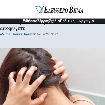
Υγεία
Ειδήσεις
Σέρρες
Σχόλια
Πολιτική
Ψυχαγωγία
Ξηροδερμία τον χειμώνα: Πώς θα την
αποφύγετε
eVima Serres Team
30 Δεκ 2022, 03:01