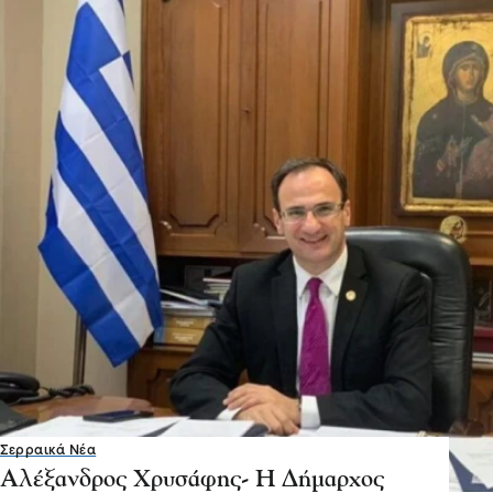
Σερραικά Νέα
Αλέξανδρος Χρυσάφης- Η Δήμαρχος