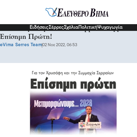
Σερραικά Νέα
Ειδήσεις
Σέρρες
Σχόλια
Πολιτική
Ψυχαγωγία
Για τον Χρυσάφη και την Συμμαχία Σερραίων
Επίσημη Πρώτη!
eVima Serres Team
02 Νοε 2022, 06:53