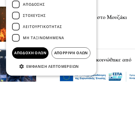
ΑΠΌΔΟΣΗΣ
Επικαιρότητα
ΣΤΌΧΕΥΣΗΣ
Συναγερμός για πυρκαγιά στο Μουζάκι
Ηλείας
ΛΕΙΤΟΥΡΓΙΚΌΤΗΤΑΣ
09 Αυγ 2026, 17:23
ΜΗ ΤΑΞΙΝΟΜΗΜΈΝΑ
ΑΠΟΔΟΧΉ ΌΛΩΝ
ΑΠΌΡΡΙΨΗ ΌΛΩΝ
Επικαιρότητα
Ο Γιώργος Μασούρας ανακοινώθηκε από
τη ΝΕΟΜ
ΕΜΦΆΝΙΣΗ ΛΕΠΤΟΜΕΡΕΙΏΝ
09 Αυγ 2026, 17:21
Ψυχαγωγία
Αθλητικά
Πότε αγωνίζεται ο Μίλτος Τεντόγλου
στο ευρωπαϊκό πρωτάθλημα στίβου
09 Αυγ 2026, 17:20