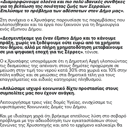
«Διαμορφώνουμε ολοένα και πιο πολύ ιδανικές συνθήκες
για τη βελτίωση της ποιότητας ζωής των Σερραίων.
Επιλύσαμε το πρόβλημα των αδέσποτων στον Δήμο μας».
Στη συνέχεια ο κ.Χρυσάφης παρουσίασε τις παρεμβάσεις που
υλοποιήθηκαν και τα έργα που ξεκινούν για τη δημιουργία
ενός έξυπνου Δήμου.
«Δεσμευτήκαμε για έναν έξυπνο Δήμο και το κάνουμε
πράξη, χωρίς να ξοδέψουμε ούτε ευρώ από τα χρήματα
του δήμου, αλλά με πλήρη χρηματοδότηση μεταβαίνουμε
σε μια ψηφιακή εποχή για τις Σέρρες»
, τόνισε.
Ο κ.Χρυσάφης υπογράμμισε ότι η Δημοτική Αρχή υλοποιώντας
τις δεσμεύσεις της απέναντι στους δημότες προχώρησε σε
μείωση στην τιμή του νερού κατά 30% στα χωριά και 10% στην
πόλη καθώς και σε μειώσεις στα δημοτικά τέλη για τους
επαγγελματίες και ειδικές κατηγορίες πληθυσμού.
«Απλώσαμε ισχυρό κοινωνικό δίχτυ προστασίας στους
συμπολίτες μας που έχουν ανάγκη.
Λειτουργήσαμε τρεις νέες δομές Υγείας, ενισχύσαμε τις
υφιστάμενες Κοινωνικές Δομές του Δήμου.
Και με ιδιαίτερη χαρά ότι βρήκαμε επιτέλους λύση στο σοβαρό
πρόβλημα με την αδειοδότηση των εγκαταστάσεων στους
ξενώνες της Χρυσοπηγής και από το ερχόμενο καλοκαίρι θα