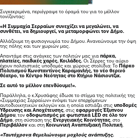
Συγκεκριμένα, περιέγραψε το όραμά του για το μέλλον
τονίζοντας:
«Η Συμμαχία Σερραίων συνεχίζει να μεγαλώνει, να
συνθέτει, να δημιουργεί, να μεταμορφώνει τον Δήμο.
Αλλάζουμε τη φυσιογνωμία του Δήμου. Ανανεώνουμε την όψη
της πόλης και των χωριών μας.
Απαντάμε στις ανάγκες των πολιτών μας για
πάρκα,
πλατείες, παιδικές χαρές, Κοιλάδες.
Οι Σέρρες του αύριο
έχουν πολιτιστικές υποδομές και χώρους στολίδια: Το
Πάρκο
Πολιτισμού Κωνσταντίνος Καραμανλής, το νέο θερινό
θέατρο, το Κέντρο Νεότητας στο Κτήριο Νάσιουτζικ.
Σε αυτό το μέλλον επενδύουμε!».
Παράλληλα, ο κ.Χρυσάφης έδωσε το στίγμα της πολιτικής της
«Συμμαχίας Σερραίων» ενόψει των επερχόμενων
αυτοδιοικητικών εκλογών και η οποία εστιάζει στις
υποδομές
Ύδρευσης και Αποχέτευσης
, στις
εφαρμογές Έξυπνου
Δήμου
, τον
οδοφωτισμός με φωτιστικά LED σε όλο τον
Δήμο
, στη σύσταση της
Ενεργειακής Κοινότητας
, στο
Περιβάλλον
και στη
Κοινωνική Αναπτυξιακή Πολιτική
.
«Ταυτόχρονα θεμελιώνουμε μοχλούς ανάπτυξης.