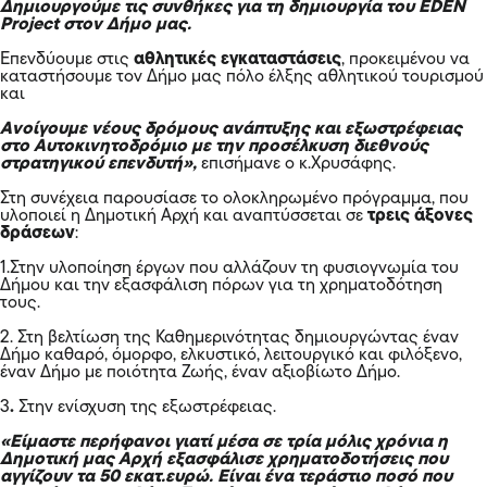
Δημιουργούμε τις συνθήκες για τη δημιουργία του EDEN
Project στον Δήμο μας.
Επενδύουμε στις
αθλητικές εγκαταστάσεις
, προκειμένου να
καταστήσουμε τον Δήμο μας πόλο έλξης αθλητικού τουρισμού
και
Ανοίγουμε νέους δρόμους ανάπτυξης και εξωστρέφειας
στο Αυτοκινητοδρόμιο με την προσέλκυση διεθνούς
στρατηγικού επενδυτή»,
επισήμανε ο κ.Χρυσάφης.
Στη συνέχεια παρουσίασε το ολοκληρωμένο πρόγραμμα, που
υλοποιεί η Δημοτική Αρχή και αναπτύσσεται σε
τρεις άξονες
δράσεων
:
1.Στην υλοποίηση έργων που αλλάζουν τη φυσιογνωμία του
Δήμου και την εξασφάλιση πόρων για τη χρηματοδότηση
τους.
2. Στη βελτίωση της Καθημερινότητας δημιουργώντας έναν
Δήμο καθαρό, όμορφο, ελκυστικό, λειτουργικό και φιλόξενο,
έναν Δήμο με ποιότητα Ζωής, έναν αξιοβίωτο Δήμο.
3
.
Στην ενίσχυση της εξωστρέφειας.
«Είμαστε περήφανοι γιατί μέσα σε τρία μόλις χρόνια η
Δημοτική μας Αρχή εξασφάλισε χρηματοδοτήσεις που
αγγίζουν τα 50 εκατ.ευρώ. Είναι ένα τεράστιο ποσό που