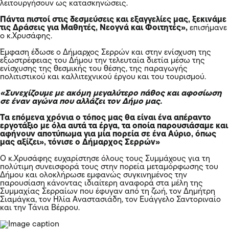
λειτουργήσουν ως κατασκηνώσεις.
Πάντα πιστοί στις δεσμεύσεις και εξαγγελίες μας, ξεκινάμε
τις Δράσεις για Μαθητές, Νεογνά και Φοιτητές»,
επισήμανε
ο κ.Χρυσάφης.
Έμφαση έδωσε ο Δήμαρχος Σερρών και στην ενίσχυση της
εξωστρέφειας του Δήμου την τελευταία διετία μέσω της
ενίσχυσης της θεσμικής του θέσης, της παραγωγής
πολιτιστικού και καλλιτεχνικού έργου και του τουρισμού.
«Συνεχίζουμε με ακόμη μεγαλύτερο πάθος και αφοσίωση
σε έναν αγώνα που αλλάζει τον Δήμο μας.
Τα επόμενα χρόνια ο τόπος μας θα είναι ένα απέραντο
εργοτάξιο με όλα αυτά τα έργα, τα οποία παρουσιάσαμε και
αφήνουν αποτύπωμα για μία πορεία σε ένα Αύριο, όπως
μας αξίζει», τόνισε ο Δήμαρχος Σερρών»
Ο κ.Χρυσάφης ευχαρίστησε όλους τους Συμμάχους για τη
πολύτιμη συνεισφορά τους στην πορεία μεταμόρφωσης του
Δήμου και ολοκλήρωσε εμφανώς συγκινημένος την
παρουσίαση κάνοντας ιδιαίτερη αναφορά στα μέλη της
Συμμαχίας Σερραίων που έφυγαν από τη ζωή, τον Δημήτρη
Σιαμάγκα, τον Ηλία Αναστασιάδη, τον Ευάγγελο Σαντοριναίο
και την Τάνια Βέρρου.