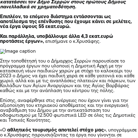
κατατάσσει τον Δήμο Σερρών στους πρώτους Δήμους
πανελλαδικά σε χρηματοδότηση.
Επιπλέον, το επόμενο διάστημα εντάσσονται ως
αποτέλεσμα της επένδυσης που έχουμε κάνει σε μελέτες,
νέα έργα ύψους 55 εκατ.ευρώ.
Και παράλληλα, υποβάλλουμε άλλα 4,3 εκατ.ευρώ
προτάσεις έργων»,
επισήμανε ο κ.Χρυσάφης.
Στην τοποθέτησή του ο Δήμαρχος Σερρών παρουσίασε το
πρόγραμμα έργων που υλοποιεί η Δημοτική Αρχή με την
κατασκευή νέων παιδικών χαρών με στόχο το καλοκαίρι του
2023 ο Δήμος να έχει παιδική χαρά σε κάθε γειτονιά και κάθε
χωριό, αλλά και με τις αναπλάσεις πλατειών και πάρκων, των
Κοιλάδων των Αγίων Αναργύρων και της Αγίας Βαρβάρας
καθώς και με την ανάπλαση του κέντρου της πόλης.
Επίσης, αναφέρθηκε στις ενέργειες που έχουν γίνει για την
αξιοποίηση του κτηριακού αποθέματος και την ενεργειακή
αναβάθμιση του Δήμου με την αντικατάσταση του
οδοφωτισμού με 12.500 φωτιστικά LED σε όλες τις Δημοτικές
και Τοπικές Κοινότητες.
«Ο
αθλητικός τουρισμός αποτελεί στόχο μας
», υπογράμμισε
ο κ.Χρυσάφης παρουσιάζοντας τα έργα που γίνονται σε