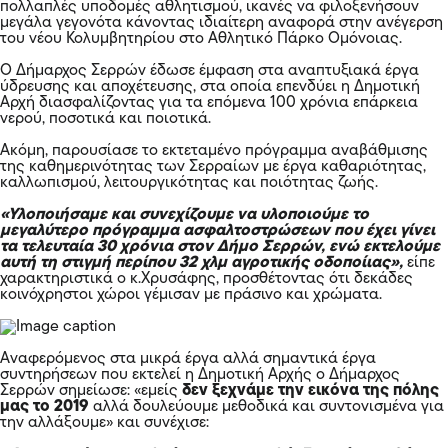
πολλαπλές υποδομές αθλητισμού, ικανές να φιλοξενήσουν
μεγάλα γεγονότα κάνοντας ιδιαίτερη αναφορά στην ανέγερση
του νέου Κολυμβητηρίου στο Αθλητικό Πάρκο Ομόνοιας.
Ο Δήμαρχος Σερρών έδωσε έμφαση στα αναπτυξιακά έργα
ύδρευσης και αποχέτευσης, στα οποία επενδύει η Δημοτική
Αρχή διασφαλίζοντας για τα επόμενα 100 χρόνια επάρκεια
νερού, ποσοτικά και ποιοτικά.
Ακόμη, παρουσίασε το εκτεταμένο πρόγραμμα αναβάθμισης
της καθημερινότητας των Σερραίων με έργα καθαριότητας,
καλλωπισμού, λειτουργικότητας και ποιότητας ζωής.
«Υλοποιήσαμε και συνεχίζουμε να υλοποιούμε το
μεγαλύτερο πρόγραμμα ασφαλτοστρώσεων που έχει γίνει
τα τελευταία 30 χρόνια στον Δήμο Σερρών, ενώ εκτελούμε
αυτή τη στιγμή περίπου 32 χλμ αγροτικής οδοποίιας»,
είπε
χαρακτηριστικά ο κ.Χρυσάφης, προσθέτοντας ότι δεκάδες
κοινόχρηστοι χώροι γέμισαν με πράσινο και χρώματα.
Αναφερόμενος στα μικρά έργα αλλά σημαντικά έργα
συντηρήσεων που εκτελεί η Δημοτική Αρχής ο Δήμαρχος
Σερρών σημείωσε: «εμείς
δεν ξεχνάμε την εικόνα της πόλης
μας το 2019
αλλά δουλεύουμε μεθοδικά και συντονισμένα για
την αλλάξουμε» και συνέχισε: