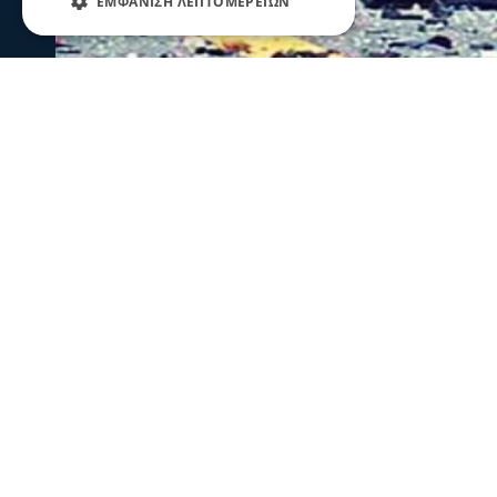
ΕΜΦΆΝΙΣΗ ΛΕΠΤΟΜΕΡΕΙΏΝ
Σερραικά Νέα
Σέρρες: Τραγωδία στην άσφαλτο-2 
Παλαιοκώμη
Δύο νεκροί και ένας τραυματίας είναι ο απολογισμός 
σύγκρουση ΙΧ με φορτηγό το πρωί στην Παλαιοκώμη
πριν 1 ώρα