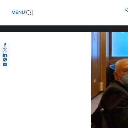
Χριστιάν
ΠΙΣΩ
MENU
αναβάθμι
eVima Serres Team
2
Πολιτική