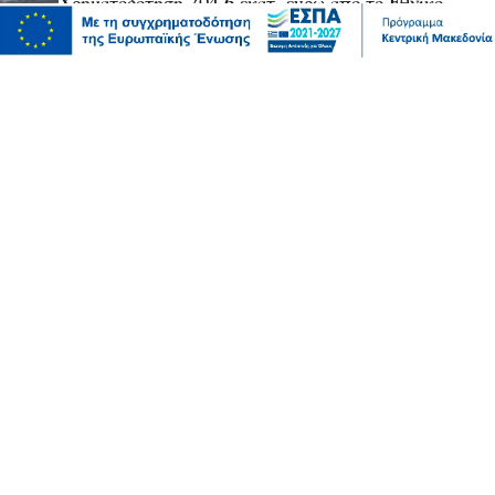
Χρηματοδότηση 204,6 εκατ. ευρώ από το Εθνικό
Πρόγραμμα Ανάπτυξης για την ανάπλαση της ΔΕΘ
06 Αυγ 2026, 21:56
Επικαιρότητα
Θεσσαλονίκη: Παράσυρση πεζού από ΙΧ στον
Δενδροπόταμο - Μεταφέρθηκε στο νοσοκομείο
06 Αυγ 2026, 20:18
Επικαιρότητα
Τουλάχιστον 25 τραυματίες, οι επτά σοβαρά, από
σύγκρουση δύο τραμ στο Γκελζενκίρχεν της Γερμανίας
06 Αυγ 2026, 20:16