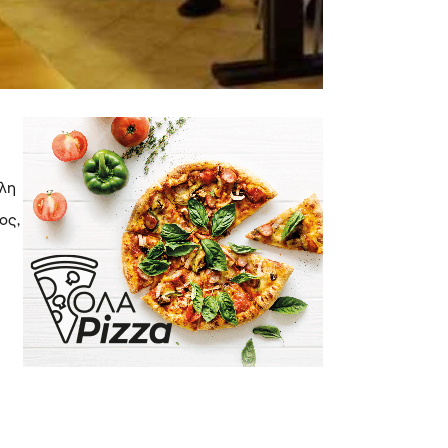
έλη
ος,