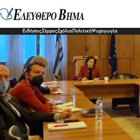
α Καλογήρου: Στόχος η ανάδειξη 
ση στο τομέα του βαμβακιού
1 Δεκ 2022, 20:26
Ειδήσεις
Σέρρες
Σχόλια
Πολιτική
Ψυχαγωγία