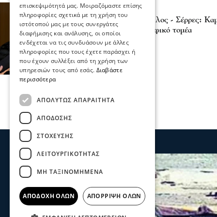
επισκεψιμότητά μας. Μοιραζόμαστε επίσης
Σχόλια και...άλλα
πληροφορίες σχετικά με τη χρήση του
Διαμαντής Διαμαντόπουλος - Σέρρες: Καμ
ιστότοπού μας με τους συνεργάτες
για τον αγροτοκτηνοτροφικό τομέα
διαφήμισης και ανάλυσης, οι οποίοι
28 Ιου 2026, 21:19
ενδέχεται να τις συνδυάσουν με άλλες
πληροφορίες που τους έχετε παράσχει ή
που έχουν συλλέξει από τη χρήση των
υπηρεσιών τους από εσάς.
Διαβάστε
περισσότερα
ΑΠΟΛΎΤΩΣ ΑΠΑΡΑΊΤΗΤΑ
ΑΠΌΔΟΣΗΣ
ΣΤΌΧΕΥΣΗΣ
ΛΕΙΤΟΥΡΓΙΚΌΤΗΤΑΣ
ΜΗ ΤΑΞΙΝΟΜΗΜΈΝΑ
ΑΠΟΔΟΧΉ ΌΛΩΝ
ΑΠΌΡΡΙΨΗ ΌΛΩΝ