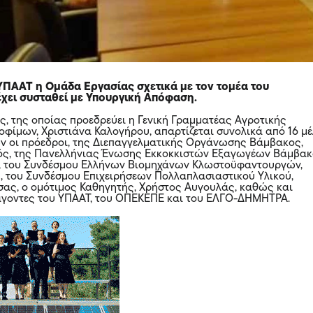
ΥΠΑΑΤ η Ομάδα Εργασίας σχετικά με τον τομέα του
έχει συσταθεί με Υπουργική Απόφαση.
, της οποίας προεδρεύει η Γενική Γραμματέας Αγροτικής
οφίμων, Χριστιάνα Καλογήρου, απαρτίζεται συνολικά από 16 μ
ν οι πρόεδροι, της Διεπαγγελματικής Οργάνωσης Βάμβακος,
ός, της Πανελλήνιας Ένωσης Εκκοκκιστών Εξαγωγέων Βάμβακ
, του Συνδέσμου Ελλήνων Βιομηχάνων Κλωστοϋφαντουργών,
, του Συνδέσμου Επιχειρήσεων Πολλαπλασιαστικού Υλικού,
ας, ο ομότιμος Καθηγητής, Χρήστος Αυγουλάς, καθώς και
άγοντες του ΥΠΑΑΤ, του ΟΠΕΚΕΠΕ και του ΕΛΓΟ-ΔΗΜΗΤΡΑ.