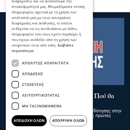
διαφημίσεις και να αναλύσουμε την
επισκεψιμότητά μας. Μοιραζόμαστε επίσης
πληροφορίες σχετικά με τη χρήση του
ιστότοπού μας με τους συνεργάτες
διαφήμισης και ανάλυσης, οι οποίοι
ενδέχεται να τις συνδυάσουν με άλλες
πληροφορίες που τους έχετε παράσχει ή
που έχουν συλλέξει από τη χρήση των
υπηρεσιών τους από εσάς.
Διαβάστε
περισσότερα
ΑΠΟΛΎΤΩΣ ΑΠΑΡΑΊΤΗΤΑ
ΑΠΌΔΟΣΗΣ
ΣΤΌΧΕΥΣΗΣ
Σερραικά Νέα
ΛΕΙΤΟΥΡΓΙΚΌΤΗΤΑΣ
Έκτακτη Ανακοίνωση ΔΕΥΑΣ: Πού θα
γίνει αύριο διακοπή
ΜΗ ΤΑΞΙΝΟΜΗΜΈΝΑ
Λόγω βλάβης θα σημειωθεί διακοπή υδροδότησης στην
Κουμαριά από τις 12 τα μεσάνυχτα έως τις πρώτες
πρωινές ώρες της Παρασκευής
ΑΠΟΔΟΧΉ ΌΛΩΝ
ΑΠΌΡΡΙΨΗ ΌΛΩΝ
06 Αυγ 2026, 22:06