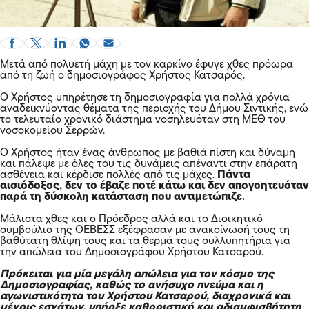
Μετά από πολυετή μάχη με τον καρκίνο έφυγε χθες πρόωρα
από τη ζωή ο δημοσιογράφος Χρήστος Κατσαρός.
Ο Χρήστος υπηρέτησε τη δημοσιογραφία για πολλά χρόνια
αναδεικνύοντας θέματα της περιοχής του Δήμου Σιντικής, ενώ
το τελευταίο χρονικό διάστημα νοσηλευόταν στη ΜΕΘ του
νοσοκομείου Σερρών.
Ο Χρήστος ήταν ένας άνθρωπος με βαθιά πίστη και δύναμη
και πάλεψε με όλες του τις δυνάμεις απέναντι στην επάρατη
ασθένεια και κέρδισε πολλές από τις μάχες.
Πάντα
αισιόδοξος, δεν το έβαζε ποτέ κάτω και δεν απογοητευόταν
παρά τη δύσκολη κατάσταση που αντιμετώπιζε.
Μάλιστα χθες και ο Πρόεδρος αλλά και το Διοικητικό
συμβούλιο της ΟΕΒΕΣΣ εξέφρασαν με ανακοίνωσή τους
τη
βαθύτατη θλίψη τους και τα θερμά τους συλλυπητήρια για
την απώλεια του Δημοσιογράφου Χρήστου Κατσαρού.
Πρόκειται για μία μεγάλη απώλεια για τον κόσμο της
Δημοσιογραφίας, καθώς το ανήσυχο πνεύμα και η
αγωνιστικότητα του Χρήστου Κατσαρού, διαχρονικά και
μέχρις εσχάτων, υπήρξε καθοριστική και αδιαμφισβήτητη