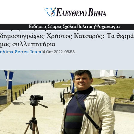
Σχόλια και...άλλα
Ειδήσεις
Σέρρες
Σχόλια
Πολιτική
Ψυχαγωγία
«Έφυγε» πρόωρα από τη ζωή ο
δημοσιογράφος Χρήστος Κατσαρός: Τα θερμά
μας συλλυπητήρια
eVima Serres Team
14 Οκτ 2022, 05:58