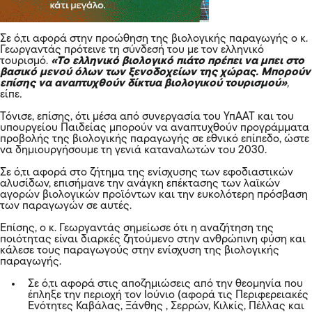
Σε ό,τι αφορά στην προώθηση της βιολογικής παραγωγής ο κ.
Γεωργαντάς πρότεινε τη σύνδεσή του με τον ελληνικό
τουρισμό.
«Το ελληνικό βιολογικό πιάτο πρέπει να μπει στο
βασικό μενού όλων των ξενοδοχείων της χώρας. Μπορούν
επίσης να αναπτυχθούν δίκτυα βιολογικού τουρισμού»
,
είπε
.
Τόνισε, επίσης, ότι μέσα από συνεργασία του ΥπΑΑΤ και του
υπουργείου Παιδείας μπορούν να αναπτυχθούν προγράμματα
προβολής της βιολογικής παραγωγής σε εθνικό επίπεδο, ώστε
να δημιουργήσουμε τη γενιά καταναλωτών του 2030.
Σε ό,τι αφορά στο ζήτημα της ενίσχυσης των εφοδιαστικών
αλυσίδων, επισήμανε την ανάγκη επέκτασης των λαϊκών
αγορών βιολογικών προϊόντων και την ευκολότερη πρόσβαση
των παραγωγών σε αυτές.
Επίσης, ο κ. Γεωργαντάς σημείωσε ότι η αναζήτηση της
ποιότητας είναι διαρκές ζητούμενο στην ανθρώπινη φύση και
κάλεσε τους παραγωγούς στην ενίσχυση της βιολογικής
παραγωγής.
Σε ό,τι αφορά στις αποζημιώσεις από την θεομηνία που
έπληξε την περιοχή τον Ιούνιο (αφορά τις Περιφερειακές
Ενότητες Καβάλας, Ξάνθης , Σερρών, Κιλκίς, Πέλλας και