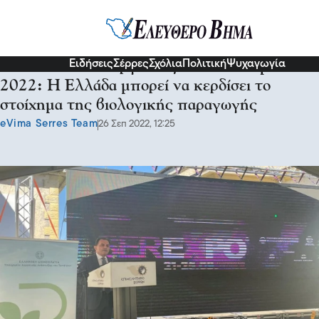
Σερραικά Νέα
Ειδήσεις
Σέρρες
Σχόλια
Πολιτική
Ψυχαγωγία
Ο ΥπΑΑΤ κ.Γεωργαντάς στην SerExpo
2022: Η Ελλάδα μπορεί να κερδίσει το
στοίχημα της βιολογικής παραγωγής
eVima Serres Team
26 Σεπ 2022, 12:25