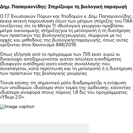
Δημ. Παπαγιαννίδης: Στηρίζουμε τη βιολογική παραγωγή
Ο Γ.Γ Ενωσιακών Πόρων και Υποδομών κ. Δημ. Παπαγιαννίδης,
έκανε εκτενή παρουσίαση όλων των μέτρων στήριξης του ΠΑΑ
τονίζοντας ότι το Μέτρο 11 «Βιολογική γεωργία» προβλέπει
μέτρα οικονομικής στήριξηςγια τη μετατροπή ή τη διατήρηση
των πρακτικών της βιολογικήςγεωργίας, σύμφωνα με τις
αρχές και μεθόδους της βιολογικήςπαραγωγής, όπως αυτές
ορίζονται στον Κανονισμό 848/2018.
Όπως εξήγησε από το πρόγραμμα των 705 εκατ. ευρώ οι
δικαιούχοι αποζημιώνονται γιατην απώλεια εισοδήματος
(διαφυγόν εισόδημα) καιτο κόστος συναλλαγής που
συνεπάγεται, κατά περίπτωση και τη μετατροπή ή η διατήρηση
των πρακτικών της βιολογικής γεωργίας
Τόνισε επίσης ότι σημαντικό ρόλο διαδραματίζει η ενίσχυση
των υποδομών, ιδιαίτερα στον τομέα της άρδευσης, κάνοντας
ιδιαίτερη αναφορά στους πόρους 1,8 δις του προγράμματος
«Ύδωρ 2.0».