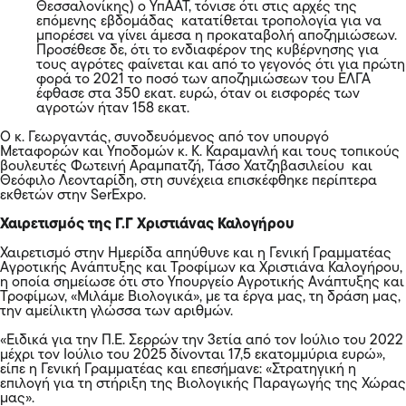
Θεσσαλονίκης) ο ΥπΑΑΤ, τόνισε ότι στις αρχές της
επόμενης εβδομάδας κατατίθεται τροπολογία για να
μπορέσει να γίνει άμεσα η προκαταβολή αποζημιώσεων.
Προσέθεσε δε, ότι το ενδιαφέρον της κυβέρνησης για
τους αγρότες φαίνεται και από το γεγονός ότι για πρώτη
φορά το 2021 το ποσό των αποζημιώσεων του ΕΛΓΑ
έφθασε στα 350 εκατ. ευρώ, όταν οι εισφορές των
αγροτών ήταν 158 εκατ.
Ο κ. Γεωργαντάς, συνοδευόμενος από τον υπουργό
Μεταφορών και Υποδομών κ. Κ. Καραμανλή και τους τοπικούς
βουλευτές Φωτεινή Αραμπατζή, Τάσο Χατζηβασιλείου και
Θεόφιλο Λεονταρίδη, στη συνέχεια επισκέφθηκε περίπτερα
εκθετών στην SerExpo.
Χαιρετισμός της Γ.Γ Χριστιάνας Καλογήρου
Χαιρετισμό στην Ημερίδα απηύθυνε και η Γενική Γραμματέας
Αγροτικής Ανάπτυξης και Τροφίμων κα Χριστιάνα Καλογήρου,
η οποία σημείωσε ότι στο Υπουργείο Αγροτικής Ανάπτυξης και
Τροφίμων, «Μιλάμε Βιολογικά», με τα έργα μας, τη δράση μας,
την αμείλικτη γλώσσα των αριθμών.
«Ειδικά για την Π.Ε. Σερρών την 3ετία από τον Ιούλιο του 2022
μέχρι τον Ιούλιο του 2025 δίνονται 17,5 εκατομμύρια ευρώ»,
είπε η Γενική Γραμματέας και επεσήμανε: «Στρατηγική η
επιλογή για τη στήριξη της Βιολογικής Παραγωγής της Χώρας
μας».