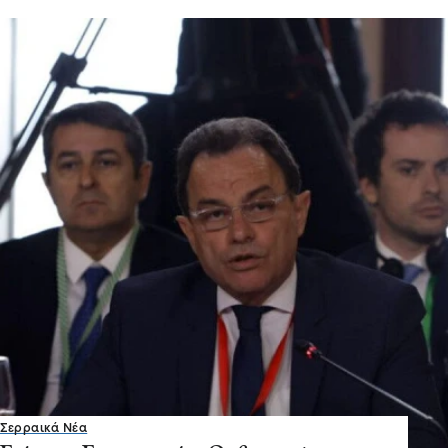
Σερραικά Νέα