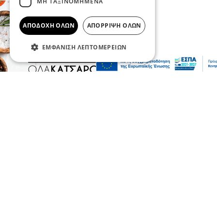
ΜΗ ΤΑΞΙΝΟΜΗΜΈΝΑ
ΑΠΟΔΟΧΉ ΌΛΩΝ
ΑΠΌΡΡΙΨΗ ΌΛΩΝ
ΕΜΦΆΝΙΣΗ ΛΕΠΤΟΜΕΡΕΙΏΝ
Επικαιρότητα
«Κάτι απέσπασε την προσοχή του
οδηγού»: Πραγματογνώμονας επιχειρεί να
ρίξει φως στα αίτια του δυστυχήματος
στις Σέρρες
07 Αυγ 2026, 20:22