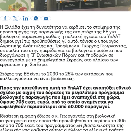
Η Ελλάδα έχει τη δυνατότητα να κερδίσει το στοίχημα της
προσαρμογής της παραγωγής της στο στόχο της ΕΕ για
βιολογική παραγωγή, καθώς η πολιτική ηγεσία του ΥπΑΑΤ
δημιουργεί τις προϋποθέσεις γι’ αυτό, τόνισε ο υπουργός
Αγροτικής Ανάπτυξης και Τροφίμων κ. Γιώργος Γεωργαντάς,
σε ομιλία του στην ημερίδα για τα βιολογικά προϊόντα που
διοργάνωσε η Γ.Γ Ενωσιακών Πόρων και Υποδομών σε
συνεργασία με το Επιμελητήριο Σερρών, στο πλαίσιο των
εργασιών της SerExpo.
Στόχος της ΕΕ είναι το 2030 το 25% των εκτάσεων που
καλλιεργούνται να είναι βιολογικές.
Προς την κατεύθυνση αυτή το ΥπΑΑΤ έχει αναπτύξει εθνικό
σχέδιο με αιχμή του δόρατος το μεγαλύτερο πρόγραμμα
βιολογικής παραγωγής που έχει αναπτυχθεί στη χώρα,
ύψους 705 εκατ. ευρώ, από το οποίο αναμένεται να
ωφεληθούν περισσότεροι από 60.000 παραγωγοί.
Ιδιαίτερη έμφαση έδωσε ο κ. Γεωργαντάς στη βιολογική
κτηνοτροφία στην οποία θα προωθηθούν τα περίπου τα 305
από τα 705 εκατ. του προγράμματος.
«Η βιοποικιλότητα της
ελληνικής γης καθιστά ούτως ή άλλως τα ελληνικά κρέατα