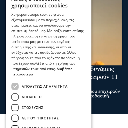
χρησιμοποιεί cookies
Χρησιμοποιούμε cookies για να
εξατομικεύσουμε το περιεχόμενο, τις
διαφημίσεις και να αναλύσουμε την
επισκεψιμότητά μας. Μοιραζόμαστε επίσης
πληροφορίες σχετικά με τη χρήση του
ιστότοπού μας με τους συνεργάτες
διαφήμισης και ανάλυσης, οι οποίοι
ενδέχεται να τις συνδυάσουν με άλλες
πληροφορίες που τους έχετε παράσχει ή
που έχουν συλλέξει από τη χρήση των
Ενισχύθηκαν οι πυροσβεστικές δυνάμεις
υπηρεσιών τους από εσάς.
Διαβάστε
περισσότερα
στη φωτιά στην Κορινθία - Επιχειρούν 11
εναέρια μέσα
ΑΠΟΛΎΤΩΣ ΑΠΑΡΑΊΤΗΤΑ
Ενισχύθηκαν οι πυροσβεστικές δυνάμεις που επιχειρούν
στην πυρκαγιά που έχει ξεσπάσει σε αγροτοδασική
ΑΠΌΔΟΣΗΣ
έκταση, στην περιοχή Στεφάνι Κορίνθου.
07 Αυγ 2026, 20:24
ΣΤΌΧΕΥΣΗΣ
ΛΕΙΤΟΥΡΓΙΚΌΤΗΤΑΣ