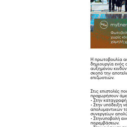
Η πρωτοβουλία αυ
δημιουργία ενός 
αυξημένου κινδύνο
σκοπό την αποτελ
επιζωοτιών.
Στις επιστολές πο
προχωρήσουν άμε
• Στην καταγραφ
• Στην υπόδειξη 
απολυμαντικών τά
συνεργείων απολ
• Στηνυποβολή αν
παρεμβάσεων.