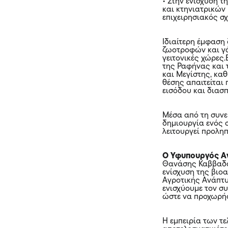
• Στην ενίσχυση 
και κτηνιατρικών
επιχειρησιακός σ
Ιδιαίτερη έμφαση 
ζωοτροφών και γά
γειτονικές χώρες.
της Ραφήνας και 
και Μεγίστης, κα
θέσης απαιτείται
εισόδου και διασ
Μέσα από τη συνε
δημιουργία ενός 
λειτουργεί προληπ
Ο Υφυπουργός Α
Θανάσης Καββαδάς
ενίσχυση της βιο
Αγροτικής Ανάπτυ
ενισχύουμε τον συ
ώστε να προχωρήσ
Η εμπειρία των τε