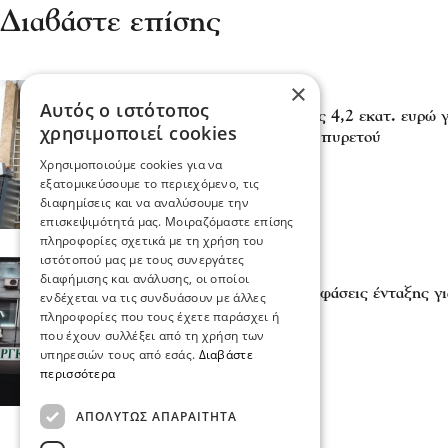
Διαβάστε επίσης
×
Πολιτική
Αυτός ο ιστότοπος
ΥΠΑΑΤ: Αποζημιώσεις 4,2 εκατ. ευρώ γ
χρησιμοποιεί cookies
ευλογιάς και αφθώδους πυρετού
04 Αυγ 2026, 19:02
Χρησιμοποιούμε cookies για να
εξατομικεύσουμε το περιεχόμενο, τις
διαφημίσεις και να αναλύσουμε την
επισκεψιμότητά μας. Μοιραζόμαστε επίσης
πληροφορίες σχετικά με τη χρήση του
ιστότοπού μας με τους συνεργάτες
Πολιτική
διαφήμισης και ανάλυσης, οι οποίοι
Ολοκληρώθηκαν οι αποφάσεις ένταξης γι
ενδέχεται να τις συνδυάσουν με άλλες
οδοποιίας
πληροφορίες που τους έχετε παράσχει ή
01 Αυγ 2026, 17:36
που έχουν συλλέξει από τη χρήση των
υπηρεσιών τους από εσάς.
Διαβάστε
περισσότερα
ΑΠΟΛΎΤΩΣ ΑΠΑΡΑΊΤΗΤΑ