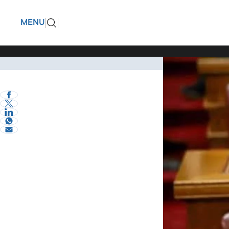
ΥΠΑΑΤ- Ν
ΠΙΣΩ
MENU
χώρας απέ
Το Υπουργείο Αγρ
Πολιτική
βιοασφάλειας.
eVima Serres Team
0