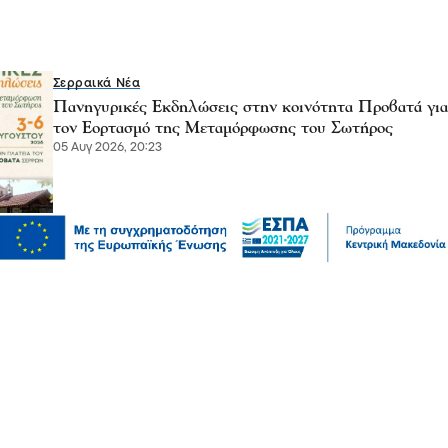
Σερραικά Νέα
Πανηγυρικές Εκδηλώσεις στην κοινότητα Προβατά για
τον Εορτασμό της Μεταμόρφωσης του Σωτήρος
05 Αυγ 2026, 20:23
Επικαιρότητα
Αυγερινός, Μουτσάτσου και άλλοι 20 κατά
Καρυστιανού – “Στάση αρχής η αποχώρησή μας”
05 Αυγ 2026, 20:21
Σχόλια και...άλλα
Λευτέρης Αβραμάκης- Σέρρες: Ξέρετε ότι το κράτος
μοίρασε 12 δισεκατομμύρια ευρώ χωρίς να κάνει ούτε
έναν διαγωνισμό;