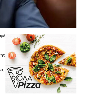
σμό
της
ου,
ν