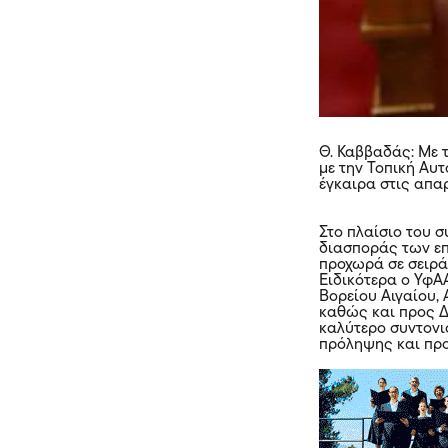
Θ. Καββαδάς: Με 
με την Τοπική Αυ
έγκαιρα στις απα
Στο πλαίσιο του 
διασποράς των επ
προχωρά σε σειρά
Ειδικότερα ο ΥφΑ
Βορείου Αιγαίου,
καθώς και προς Δ
καλύτερο συντονι
πρόληψης και προ