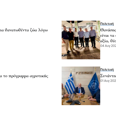
Πολιτική
ια θανατωθέντα ζώα λόγω
Θανάσης
είναι να
αξία, θέ
04 Αυγ 202
Πολιτική
α το πρόγραμμα αγροτικής
Συνάντη
01 Αυγ 202