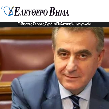
έες συντονισμένες παρεμβάσεις 
ναντι στις επιζωοτίες
οτικής Ανάπτυξης και Τροφίμων προχωρά σε σειρά ενεργειών γ
Ειδήσεις
Σέρρες
Σχόλια
Πολιτική
Ψυχαγωγία
7 Ιου 2026, 18:05