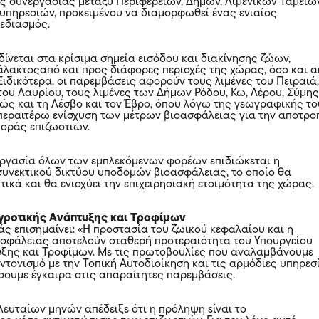
της συνεργασίας μεταξύ Περιφερειών, Δήμων, Λιμενικών Ταμείω
 υπηρεσιών, προκειμένου να διαμορφωθεί ένας ενιαίος
χεδιασμός.
δίνεται στα κρίσιμα σημεία εισόδου και διακίνησης ζώων,
λακτοςαπό και προς διάφορες περιοχές της χώρας, όσο και 
Ειδικότερα, οι παρεμβάσεις αφορούν τους λιμένες του Πειραιά
του Λαυρίου, τους λιμένες των Δήμων Ρόδου, Κω, Λέρου, Σύμη
θώς και τη Λέσβο και τον Έβρο, όπου λόγω της γεωγραφικής τ
 περαιτέρω ενίσχυση των μέτρων βιοασφάλειας για την αποτρο
ποράς επιζωοτιών.
ργασία όλων των εμπλεκόμενων φορέων επιδιώκεται η
συνεκτικού δικτύου υποδομών βιοασφάλειας, το οποίο θα
τικά και θα ενισχύει την επιχειρησιακή ετοιμότητα της χώρας.
γροτικής Ανάπτυξης και Τροφίμων
 επισημαίνει: «Η προστασία του ζωικού κεφαλαίου και η
ασφάλειας αποτελούν σταθερή προτεραιότητα του Υπουργείου
ξης και Τροφίμων. Με τις πρωτοβουλίες που αναλαμβάνουμε
ντονισμό με την Τοπική Αυτοδιοίκηση και τις αρμόδιες υπηρεσί
ουμε έγκαιρα στις απαραίτητες παρεμβάσεις.
λευταίων μηνών απέδειξε ότι η πρόληψη είναι το