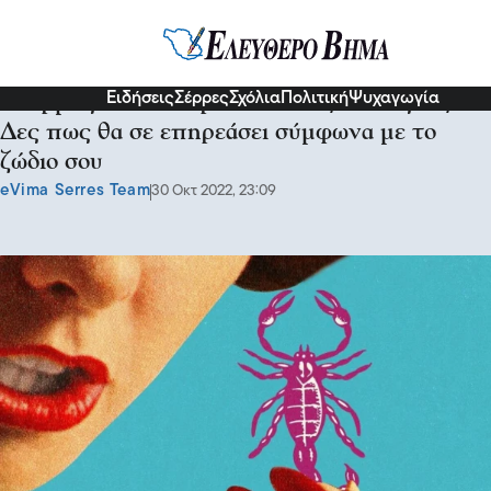
Διάφορα
Ειδήσεις
Σέρρες
Σχόλια
Πολιτική
Ψυχαγωγία
Ο Ερμής στον Σκορπιό από 29/10 έως 17/11:
Δες πως θα σε επηρεάσει σύμφωνα με το
ζώδιο σου
eVima Serres Team
30 Οκτ 2022, 23:09