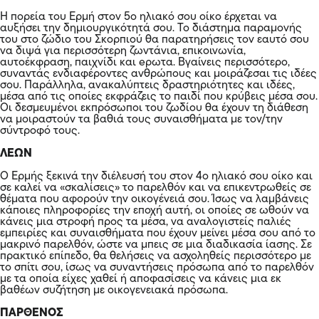
Η πορεία του Ερμή στον 5ο ηλιακό σου οίκο έρχεται να
αυξήσει την δημιουργικότητά σου. Το διάστημα παραμονής
του στο ζώδιο του Σκορπιού θα παρατηρήσεις τον εαυτό σου
να διψά για περισσότερη ζωντάνια, επικοινωνία,
αυτοέκφραση, παιχνίδι και eρωτα. Βγαίνεις περισσότερο,
συναντάς ενδιαφέροντες ανθρώπους και μοιράζεσαι τις ιδέες
σου. Παράλληλα, ανακαλύπτεις δραστηριότητες και ιδέες,
μέσα από τις οποίες εκφράζεις το παιδί που κρύβεις μέσα σου.
Οι δεσμευμένοι εκπρόσωποι του ζωδίου θα έχουν τη διάθεση
να μοιραστούν τα βαθιά τους συναισθήματα με τον/την
σύντροφό τους.
ΛΕΩΝ
Ο Ερμής ξεκινά την διέλευσή του στον 4ο ηλιακό σου οίκο και
σε καλεί να «σκαλίσεις» το παρελθόν και να επικεντρωθείς σε
θέματα που αφορούν την οικογένειά σου. Ίσως να λαμβάνεις
κάποιες πληροφορίες την εποχή αυτή, οι οποίες σε ωθούν να
κάνεις μια στροφή προς τα μέσα, να αναλογιστείς παλιές
εμπειρίες και συναισθήματα που έχουν μείνει μέσα σου από το
μακρινό παρελθόν, ώστε να μπεις σε μια διαδικασία ίασης. Σε
πρακτικό επίπεδο, θα θελήσεις να ασχοληθείς περισσότερο με
το σπίτι σου, ίσως να συναντήσεις πρόσωπα από το παρελθόν
με τα οποία είχες χαθεί ή αποφασίσεις να κάνεις μια εκ
βαθέων συζήτηση με οικογενειακά πρόσωπα.
ΠΑΡΘΕΝΟΣ