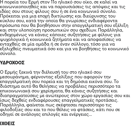
Η πορεία του Ερμή στον 11ο ηλιακό σου οίκο, σε καλεί να
κοινωνικοποιηθείς και να παρουσιάσεις τις απόψεις και τις
ιδέες σου στους φίλους σου ή σε ένα κοινωνικό σύνολο.
Πρόκειται για μια εποχή δικτύωσης και διεύρυνσης του
κύκλου σου, κατά την οποία θα γνωρίσεις ενδιαφέροντα
πρόσωπα που θα βοηθήσουν στην επαγγελματική σου εξέλιξη
και στην υλοποίηση προσωπικών σου σχεδίων. Παράλληλα,
ενδεχομένως να κάνεις κάποιες συζητήσεις με φίλους για
ψυχολογικά ή κοινωνικά ζητήματα και να αποφασίσεις να
ενταχθείς σε μία ομάδα ή σε έναν σύλλογο, τόσο για να
εξελιχθείς πνευματικά όσο και για να βοηθήσεις το κοινωνικό
σύνολο.
ΥΔΡΟΧΟΟΣ
Ο Ερμής ξεκινά την διέλευσή του στο ηλιακό σου
μεσουράνημα, φέρνοντας εξελίξεις που αφορούν την
επαγγελματική σου πορεία και τη δημόσια εικόνα σου. Το
διάστημα αυτό θα θελήσεις να προβάλεις περισσότερο τα
επικοινωνιακά σου χαρίσματα, θα κάνεις συζητήσεις και
διαπραγματεύσεις με ανώτερους στον χώρο εργασίας σου και
ίσως δεχθείς ενδιαφέρουσες επαγγελματικές προτάσεις.
Παράλληλα, φαίνεται πως σκέφτεσαι περισσότερο τις
φιλοδοξίες σου και το που θέλεις να φτάσεις, κάτι που σε
οδηγεί σε ανάλογες επιλογές και ενέργειες…
ΙΧΘΕΙΣ