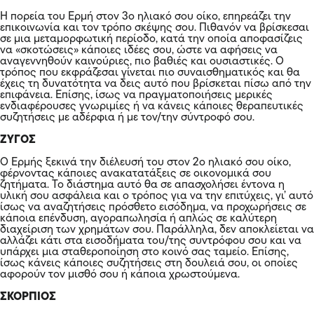
Η πορεία του Ερμή στον 3o ηλιακό σου οίκο, επηρεάζει την
επικοινωνία και τον τρόπο σκέψης σου. Πιθανόν να βρίσκεσαι
σε μια μεταμορφωτική περίοδο, κατά την οποία αποφασίζεις
να «σκοτώσεις» κάποιες ιδέες σου, ώστε να αφήσεις να
αναγεννηθούν καινούριες, πιο βαθιές και ουσιαστικές. Ο
τρόπος που εκφράζεσαι γίνεται πιο συναισθηματικός και θα
έχεις τη δυνατότητα να δεις αυτό που βρίσκεται πίσω από την
επιφάνεια. Επίσης, ίσως να πραγματοποιήσεις μερικές
ενδιαφέρουσες γνωριμίες ή να κάνεις κάποιες θεραπευτικές
συζητήσεις με αδέρφια ή με τον/την σύντροφό σου.
ΖΥΓΟΣ
Ο Ερμής ξεκινά την διέλευσή του στον 2ο ηλιακό σου οίκο,
φέρνοντας κάποιες ανακατατάξεις σε οικονομικά σου
ζητήματα. Το διάστημα αυτό θα σε απασχολήσει έντονα η
υλική σου ασφάλεια και ο τρόπος για να την επιτύχεις, γι’ αυτό
ίσως να αναζητήσεις πρόσθετο εισόδημα, να προχωρήσεις σε
κάποια επένδυση, αγοραπωλησία ή απλώς σε καλύτερη
διαχείριση των χρημάτων σου. Παράλληλα, δεν αποκλείεται να
αλλάζει κάτι στα εισοδήματα του/της συντρόφου σου και να
υπάρχει μια σταθεροποίηση στο κοινό σας ταμείο. Επίσης,
ίσως κάνεις κάποιες συζητήσεις στη δουλειά σου, οι οποίες
αφορούν τον μισθό σου ή κάποια χρωστούμενα.
ΣΚΟΡΠΙΟΣ