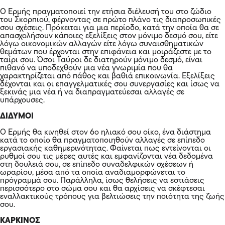
Ο Ερμής πραγματοποιεί την ετήσια διέλευσή του στο ζώδιο
του Σκορπιού, φέρνοντας σε πρώτο πλάνο τις διαπροσωπικές
σου σχέσεις. Πρόκειται για μια περίοδο, κατά την οποία θα σε
απασχολήσουν κάποιες εξελίξεις στον μόνιμο δεσμό σου, είτε
λόγω οικονομικών αλλαγών είτε λόγω συναισθηματικών
θεμάτων που έρχονται στην επιφάνεια και μοιράζεστε με το
ταίρι σου. Όσοι Ταύροι δε διατηρούν μόνιμο δεσμό, είναι
πιθανό να υποδεχθούν μια νέα γνωριμία που θα
χαρακτηρίζεται από πάθος και βαθιά επικοινωνία. Εξελίξεις
δέχονται και οι επαγγελματικές σου συνεργασίες και ίσως να
ξεκινάς μια νέα ή να διαπραγματεύεσαι αλλαγές σε
υπάρχουσες.
ΔΙΔΥΜΟΙ
Ο Ερμής θα κινηθεί στον 6ο ηλιακό σου οίκο, ένα διάστημα
κατά το οποίο θα πραγματοποιηθούν αλλαγές σε επίπεδο
εργασιακής καθημερινότητας. Φαίνεται πως εντείνονται οι
ρυθμοί σου τις μέρες αυτές και εμφανίζονται νέα δεδομένα
στη δουλειά σου, σε επίπεδο συναδελφικών σχέσεων ή
ωραρίου, μέσα από τα οποία αναδιαμορφώνεται το
πρόγραμμά σου. Παράλληλα, ίσως θελήσεις να εστιάσεις
περισσότερο στο σώμα σου και θα αρχίσεις να σκέφτεσαι
εναλλακτικούς τρόπους για βελτιώσεις την ποιότητα της ζωής
σου.
ΚΑΡΚΙΝΟΣ