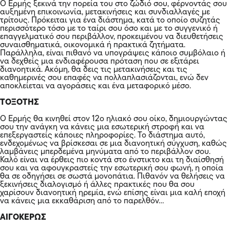
Ο Ερμής ξεκινά την πορεία του στο ζώδιό σου, φέρνοντάς σου
αυξημένη επικοινωνία, μετακινήσεις και συνδιαλλαγές με
τρίτους. Πρόκειται για ένα διάστημα, κατά το οποίο συζητάς
περισσότερο τόσο με το ταίρι σου όσο και με το συγγενικό ή
επαγγελματικό σου περιβάλλον, προκειμένου να διευθετήσεις
συναισθηματικά, οικονομικά ή πρακτικά ζητήματα.
Παράλληλα, είναι πιθανό να υπογράψεις κάποιο συμβόλαιο ή
να δεχθείς μια ενδιαφέρουσα πρόταση που σε εξιτάρει
διανοητικά. Ακόμη, θα δεις τις μετακινήσεις και τις
καθημερινές σου επαφές να πολλαπλασιάζονται, ενώ δεν
αποκλείεται να αγοράσεις και ένα μεταφορικό μέσο.
ΤΟΞΟΤΗΣ
Ο Ερμής θα κινηθεί στον 12ο ηλιακό σου οίκο, δημιουργώντας
σου την ανάγκη να κάνεις μια εσωτερική στροφή και να
επεξεργαστείς κάποιες πληροφορίες. Το διάστημα αυτό,
ενδεχομένως να βρίσκεσαι σε μια διανοητική σύγχυση, καθώς
λαμβάνεις μπερδεμένα μηνύματα από το περιβάλλον σου.
Καλό είναι να έρθεις πιο κοντά στο ένστικτο και τη διαίσθησή
σου και να αφουγκραστείς την εσωτερική σου φωνή, η οποία
θα σε οδηγήσει σε σωστά μονοπάτια. Πιθανόν να θελήσεις να
ξεκινήσεις διαλογισμό ή άλλες πρακτικές που θα σου
χαρίσουν διανοητική ηρεμία, ενώ επίσης είναι μια καλή εποχή
να κάνεις μια εκκαθάριση από το παρελθόν…
ΑΙΓΟΚΕΡΩΣ