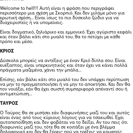
Welcome to hell!!! Αυτή είναι η φράση που περιγράφει
περισσότερο μια σχέση με Σκορπιό. Και δεν μιλάμε μόνο για
ερωτική σχέση… Είναι ίσως το πιο δύσκολο ζώδιο για να
διαχειριστείς ή να υπομείνεις.
Είναι δογματικό, ζηλιάρικο και εμμονικό. Έχει αγύριστο κεφάλι
και όταν βάλει κάτι στο μυαλό του, θα το πετύχει με κάθε
τρόπο και μέσο.
ΚΡΙΟΣ
Δύσκολα μπορείς να αντέξεις με έναν Κριό δίπλα σου. Είναι
ευέξαπτος, είναι υπερκινητικός και όταν έχει να κάνει πολλά
πράγματα μαζεμένα, χάνει την μπάλα…
Επίσης, εάν βάλει κάτι στο μυαλό του δεν υπάρχει περίπτωση
να μην το πραγματοποιήσει ή να μην το αποκτήσει. Και δεν θα
τον νοιάξει, εάν θα έχει σωστή συμπεριφορά απέναντί σου ή
αντιμετώπιση…
ΤΑΥΡΟΣ
Ο Ταύρος θα σε μισήσει εάν διαφωνήσεις μαζί του και αυτός
είναι ένας από τους κύριους λόγους για να τσακωθεί. Έχει
αυτοπεποίθηση και δεν φοβάται να το δείξει. Αν του πεις ότι
διαφωνείς μαζί του, τότε θα σε κοιτάξει με ένα βλέμμα
δολοφονικό και δεν θα ξέρεις πού να τρέξεις να κρυφτείς.