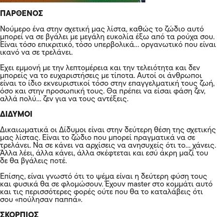
ΠΑΡΘΕΝΟΣ
Νούμερο ένα στην σχετική μας λίστα, καθώς το ζώδιο αυτό
μπορεί να σε βγάλει με μεγάλη ευκολία έξω από τα ρούχα σου.
Είναι τόσο επικριτικό, τόσο υπερβολικά… οργανωτικό που είναι
ικανό να σε τρελάνει.
Έχει εμμονή με την λεπτομέρεια και την τελειότητα και δεν
μπορείς να το ευχαριστήσεις με τίποτα. Αυτοί οι άνθρωποι
είναι το ίδιο εκνευριστικοί τόσο στην επαγγελματική τους ζωή,
όσο και στην προσωπική τους. Θα πρέπει να είσαι φάση ζεν,
αλλά πολύ… ζεν για να τους αντέξεις.
ΔΙΔΥΜΟΙ
Δικαιωματικά οι Δίδυμοι είναι στην δεύτερη θέση της σχετικής
μας λίστας. Είναι το ζώδιο που μπορεί πραγματικά να σε
τρελάνει. Να σε κάνει να αρχίσεις να ανησυχείς ότι το… χάνεις.
Άλλα λέει, άλλα κάνει, άλλα σκέφτεται και εσύ άκρη μαζί του
δε θα βγάλεις ποτέ.
Επίσης, είναι γνωστό ότι το ψέμα είναι η δεύτερη φύση τους
και φυσικά θα σε φλομώσουν. Έχουν master στο κομμάτι αυτό
και τις περισσότερες φορές ούτε που θα το καταλάβεις ότι
σου «πούλησαν παππά».
ΣΚΟΡΠΙΟΣ