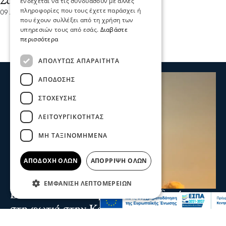
Σαββατοκύριακου 9-10/8
ενδέχεται να τις συνδυάσουν με άλλες
πληροφορίες που τους έχετε παράσχει ή
09 Αυγ 2025, 22:20
που έχουν συλλέξει από τη χρήση των
υπηρεσιών τους από εσάς.
Διαβάστε
περισσότερα
ΑΠΟΛΎΤΩΣ ΑΠΑΡΑΊΤΗΤΑ
ΑΠΌΔΟΣΗΣ
ΣΤΌΧΕΥΣΗΣ
ΛΕΙΤΟΥΡΓΙΚΌΤΗΤΑΣ
ΜΗ ΤΑΞΙΝΟΜΗΜΈΝΑ
ΑΠΟΔΟΧΉ ΌΛΩΝ
ΑΠΌΡΡΙΨΗ ΌΛΩΝ
ΕΜΦΆΝΙΣΗ ΛΕΠΤΟΜΕΡΕΙΏΝ
Ενισχύθηκαν οι πυροσβεστικές δυνάμεις
στη φωτιά στην Κορινθία - Επιχειρούν 11
εναέρια μέσα