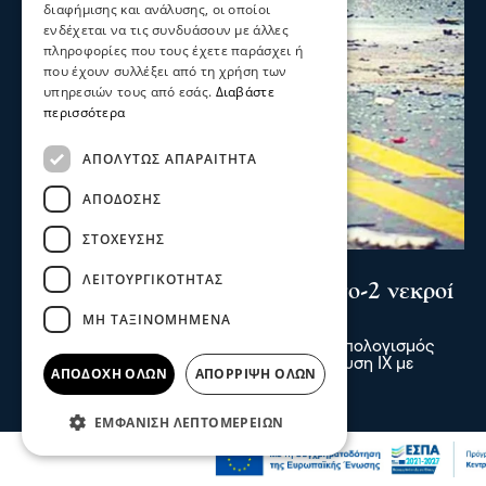
διαφήμισης και ανάλυσης, οι οποίοι
ενδέχεται να τις συνδυάσουν με άλλες
πληροφορίες που τους έχετε παράσχει ή
που έχουν συλλέξει από τη χρήση των
υπηρεσιών τους από εσάς.
Διαβάστε
περισσότερα
ΑΠΟΛΎΤΩΣ ΑΠΑΡΑΊΤΗΤΑ
ΑΠΌΔΟΣΗΣ
ΣΤΌΧΕΥΣΗΣ
Σερραικά Νέα
ΛΕΙΤΟΥΡΓΙΚΌΤΗΤΑΣ
Σέρρες: Τραγωδία στην άσφαλτο-2 νεκροί
ΜΗ ΤΑΞΙΝΟΜΗΜΈΝΑ
σε τροχαίο στην Παλαιοκώμη
Δύο νεκροί και ένας τραυματίας είναι ο απολογισμός
τροχαίου δυστυχήματος μετά από σύγκρουση ΙΧ με
ΑΠΟΔΟΧΉ ΌΛΩΝ
ΑΠΌΡΡΙΨΗ ΌΛΩΝ
φορτηγό το πρωί στην Παλαιοκώμη
07 Αυγ 2026, 08:48
ΕΜΦΆΝΙΣΗ ΛΕΠΤΟΜΕΡΕΙΏΝ