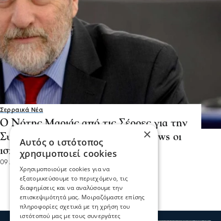
Σερραικά Νέα
Ο Νότης Μαριάς από τις Σέρρες για την
×
Συμφωνία των Πρεσπών: Fake news οι
Αυτός ο ιστότοπος
ισχυρισμοί της κυβέρνησης
χρησιμοποιεί cookies
09 Απρ 2019, 15:58
Χρησιμοποιούμε cookies για να
εξατομικεύσουμε το περιεχόμενο, τις
διαφημίσεις και να αναλύσουμε την
επισκεψιμότητά μας. Μοιραζόμαστε επίσης
πληροφορίες σχετικά με τη χρήση του
ιστότοπού μας με τους συνεργάτες