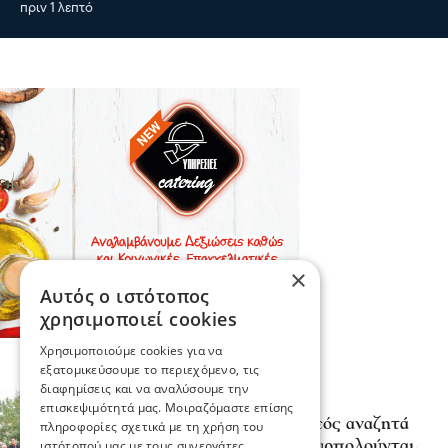
πριν 1 λεπτό
×
Αυτός ο ιστότοπος
χρησιμοποιεί cookies
Χρησιμοποιούμε cookies για να
εξατομικεύσουμε το περιεχόμενο, τις
διαφημίσεις και να αναλύσουμε την
Σερραικά Νέα
επισκεψιμότητά μας. Μοιραζόμαστε επίσης
Σερρών Θεολόγος: «Ο Θεός αναζητά
πληροφορίες σχετικά με τη χρήση του
φλογερές καρδιές, που πυρπολούνται,
ιστότοπού μας με τους συνεργάτες