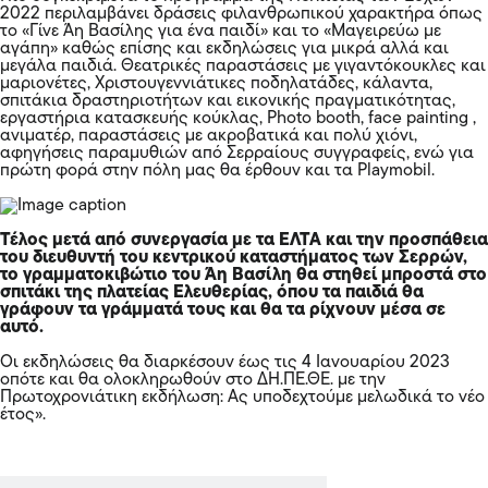
2022 περιλαμβάνει δράσεις φιλανθρωπικού χαρακτήρα όπως
το «Γίνε Άη Βασίλης για ένα παιδί» και το «Μαγειρεύω με
αγάπη» καθώς επίσης και εκδηλώσεις για μικρά αλλά και
μεγάλα παιδιά. Θεατρικές παραστάσεις με γιγαντόκουκλες και
μαριονέτες, Χριστουγεννιάτικες ποδηλατάδες, κάλαντα,
σπιτάκια δραστηριοτήτων και εικονικής πραγματικότητας,
εργαστήρια κατασκευής κούκλας, Photo booth, face painting ,
ανιματέρ, παραστάσεις με ακροβατικά και πολύ χιόνι,
αφηγήσεις παραμυθιών από Σερραίους συγγραφείς, ενώ για
πρώτη φορά στην πόλη μας θα έρθουν και τα Playmobil.
Τέλος μετά από συνεργασία με τα ΕΛΤΑ και την προσπάθεια
του διευθυντή του κεντρικού καταστήματος των Σερρών,
το γραμματοκιβώτιο του Άη Βασίλη θα στηθεί μπροστά στο
σπιτάκι της πλατείας Ελευθερίας, όπου τα παιδιά θα
γράφουν τα γράμματά τους και θα τα ρίχνουν μέσα σε
αυτό.
Οι εκδηλώσεις θα διαρκέσουν έως τις 4 Ιανουαρίου 2023
οπότε και θα ολοκληρωθούν στο ΔΗ.ΠΕ.ΘΕ. με την
Πρωτοχρονιάτικη εκδήλωση: Ας υποδεχτούμε μελωδικά το νέο
έτος».