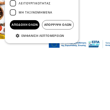
ΛΕΙΤΟΥΡΓΙΚΌΤΗΤΑΣ
ΜΗ ΤΑΞΙΝΟΜΗΜΈΝΑ
ΑΠΟΔΟΧΉ ΌΛΩΝ
ΑΠΌΡΡΙΨΗ ΌΛΩΝ
ΕΜΦΆΝΙΣΗ ΛΕΠΤΟΜΕΡΕΙΏΝ
Επικαιρότητα
Κοινωνία
Σοβαρό τροχαίο από αναστροφή Ι.Χ. στην
Αθηνών-Σουνίου: Συγκρούστηκε με
μηχανή της ΔΙ.ΑΣ. – Δύο τραυματίες
αστυνομικοί
08 Αυγ 2026, 23:57
Ψυχαγωγία
Ζώα
Παγκόσμια Ημέρα Γάτας: Τι θα μας
έλεγε, εάν μπορούσε να μιλήσει;
08 Αυγ 2026, 23:50