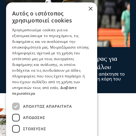
×
Αυτός ο ιστότοπος
χρησιμοποιεί cookies
Χρησιμοποιούμε cookies για να
εξατομικεύσουμε το περιεχόμενο, τις
διαφημίσεις και να αναλύσουμε την
επισκεψιμότητά μας. Μοιραζόμαστε επίσης
Ψυχαγωγία
Αθλητικά
πληροφορίες σχετικά με τη χρήση του
Κωνσταντέλιας: ΠΑΟΚ - Πατέρας για
ιστότοπού μας με τους συνεργάτες
διαφήμισης και ανάλυσης, οι οποίοι
δεύτερη φορά ο άσος του Δικεφάλου
ενδέχεται να τις συνδυάσουν με άλλες
Ο άσος του ΠΑΟΚ Γιάννης Κωνσταντέλιας απέκτησε το
πληροφορίες που τους έχετε παράσχει ή
δεύτερο παιδί του, αφού ήρθε στον κόσμο η κόρη του
που έχουν συλλέξει από τη χρήση των
09 Αυγ 2026, 00:00
υπηρεσιών τους από εσάς.
Διαβάστε
περισσότερα
ΑΠΟΛΎΤΩΣ ΑΠΑΡΑΊΤΗΤΑ
ΑΠΌΔΟΣΗΣ
ΣΤΌΧΕΥΣΗΣ