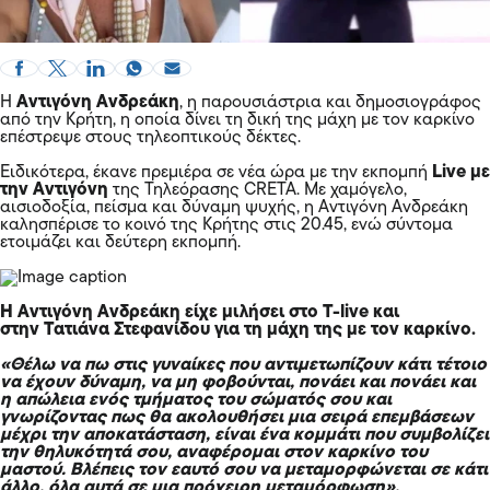
H
Αντιγόνη Ανδρεάκη
, η παρουσιάστρια και δημοσιογράφος
από την Κρήτη, η οποία δίνει τη δική της μάχη με τον καρκίνο
επέστρεψε στους τηλεοπτικούς δέκτες.
Ειδικότερα, έκανε πρεμιέρα σε νέα ώρα με την εκπομπή
Live με
την Αντιγόνη
της Τηλεόρασης CRETA. Με χαμόγελο,
αισιοδοξία, πείσμα και δύναμη ψυχής, η Αντιγόνη Ανδρεάκη
καλησπέρισε το κοινό της Κρήτης στις 20.45, ενώ σύντομα
ετοιμάζει και δεύτερη εκπομπή.
Η Αντιγόνη Ανδρεάκη είχε μιλήσει στο T-live και
στην Τατιάνα Στεφανίδου για τη μάχη της με τον καρκίνο.
«Θέλω να πω στις γυναίκες που αντιμετωπίζουν κάτι τέτοιο
να έχουν δύναμη, να μη φοβούνται, πονάει και πονάει και
η απώλεια ενός τμήματος του σώματός σου και
γνωρίζοντας πως θα ακολουθήσει μια σειρά επεμβάσεων
μέχρι την αποκατάσταση, είναι ένα κομμάτι που συμβολίζει
την θηλυκότητά σου, αναφέρομαι στον καρκίνο του
μαστού. Βλέπεις τον εαυτό σου να μεταμορφώνεται σε κάτι
άλλο, όλα αυτά σε μια πρόχειρη μεταμόρφωση»,