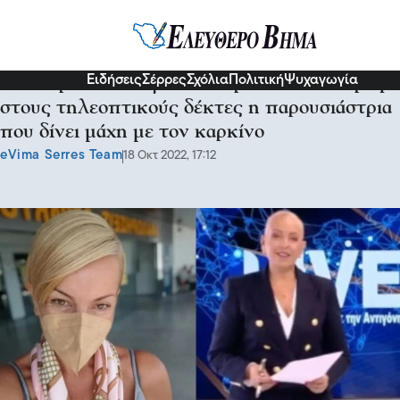
Διάφορα
Ειδήσεις
Σέρρες
Σχόλια
Πολιτική
Ψυχαγωγία
Μαχήτρια η Αντιγόνη Ανδρεάκη: Επέστρεψε
στους τηλεοπτικούς δέκτες η παρουσιάστρια
που δίνει μάχη με τον καρκίνο
eVima Serres Team
18 Οκτ 2022, 17:12